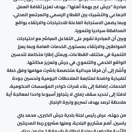
مبادرة “جرش غير بهمة أهلها”، بهدف تعزيز ثقافة العمل
الجماعي والتشبيك بين القطاع الرسمي والمجتمع المحلي،
وبما يضمن الاستجابة الفاعلة للاحتياجات والارتقاء بواقع
المحافظة سياحيا وتنمويا.
وبين أن المبادرة تقوم على التفاعل المباشر مع احتياجات
المواطنين والارتقاء بمستوى الخدمات العامة وبما يعزز
التنمية في مختلف القطاعات، ويمثل إطارا متكاملا لتحسين
الواقع الخدمي والتنموي في جرش وتعزيز مكانتها.
وأشار إلى أن فرقا ميدانية متخصصة باشرت مهامها وفق خطة
تنفيذية واضحة لمتابعة الملاحظات اليومية وتحسين جودة
الخدمات، إضافة إلى بناء قدرات كوادر المؤسسات الحكومية،
لافتا إلى تحديد سقف زمني لا يتجاوز أسبوعا واحدا لمعالجة أية
ملاحظة ترصد بهدف تسريع وتيرة الإنجاز.
من جهته، عرض رئيس لجنة بلدية جرش الكبرى، محمد بني
ياسين، أهم مشاريع البلدية، ومنها مشروع ربط المدينتين
الأثرية والحضرية بمنحة إيطالية بقيمة 1.8 مليون دينار،