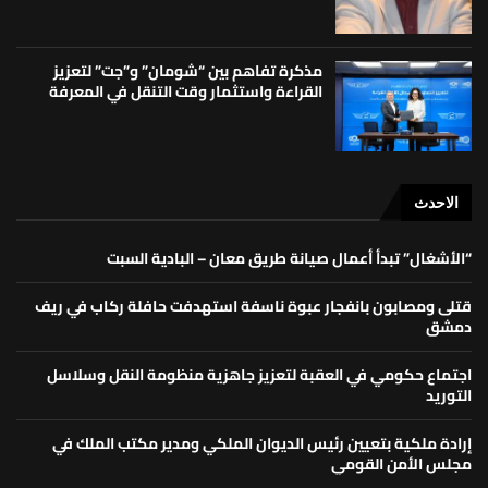
مذكرة تفاهم بين “شومان” و”جت” لتعزيز
القراءة واستثمار وقت التنقل في المعرفة
الاحدث
“الأشغال” تبدأ أعمال صيانة طريق معان – البادية السبت
قتلى ومصابون بانفجار عبوة ناسفة استهدفت حافلة ركاب في ريف
دمشق
اجتماع حكومي في العقبة لتعزيز جاهزية منظومة النقل وسلاسل
التوريد
إرادة ملكية بتعيين رئيس الديوان الملكي ومدير مكتب الملك في
مجلس الأمن القومي