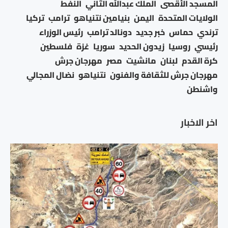
المسجد الأقصى
الملك عبدالله الثاني
النفط
الولايات المتحدة
اليمن
بنيامين نتنياهو
ترامب
تركيا
ترندي
حماس
خبر جديد
دونالد ترامب
رئيس الوزراء
رئيسي
روسيا
زيدون الحديد
سوريا
غزة
فلسطين
كرة القدم
لبنان
مانشيت
مصر
مهرجان جرش
مهرجان جرش للثقافة والفنون
نتنياهو
نضال المجالي
واشنطن
اخر الاخبار