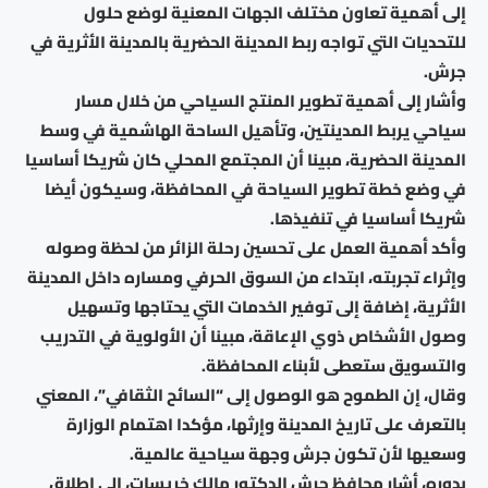
إلى أهمية تعاون مختلف الجهات المعنية لوضع حلول
للتحديات التي تواجه ربط المدينة الحضرية بالمدينة الأثرية في
جرش.
وأشار إلى أهمية تطوير المنتج السياحي من خلال مسار
سياحي يربط المدينتين، وتأهيل الساحة الهاشمية في وسط
المدينة الحضرية، مبينا أن المجتمع المحلي كان شريكا أساسيا
في وضع خطة تطوير السياحة في المحافظة، وسيكون أيضا
شريكا أساسيا في تنفيذها.
وأكد أهمية العمل على تحسين رحلة الزائر من لحظة وصوله
وإثراء تجربته، ابتداء من السوق الحرفي ومساره داخل المدينة
الأثرية، إضافة إلى توفير الخدمات التي يحتاجها وتسهيل
وصول الأشخاص ذوي الإعاقة، مبينا أن الأولوية في التدريب
والتسويق ستعطى لأبناء المحافظة.
وقال، إن الطموح هو الوصول إلى “السائح الثقافي”، المعني
بالتعرف على تاريخ المدينة وإرثها، مؤكدا اهتمام الوزارة
وسعيها لأن تكون جرش وجهة سياحية عالمية.
بدوره، أشار محافظ جرش الدكتور مالك خريسات، إلى إطلاق