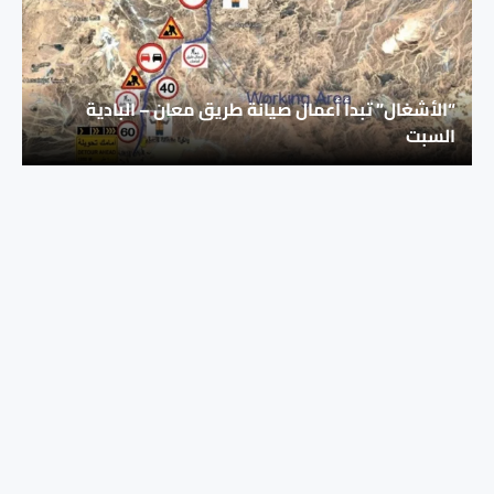
“الأشغال” تبدأ أعمال صيانة طريق معان – البادية
السبت