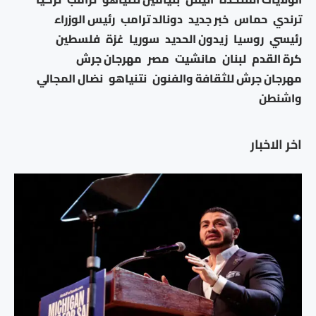
ترندي
حماس
خبر جديد
دونالد ترامب
رئيس الوزراء
رئيسي
روسيا
زيدون الحديد
سوريا
غزة
فلسطين
كرة القدم
لبنان
مانشيت
مصر
مهرجان جرش
مهرجان جرش للثقافة والفنون
نتنياهو
نضال المجالي
واشنطن
اخر الاخبار