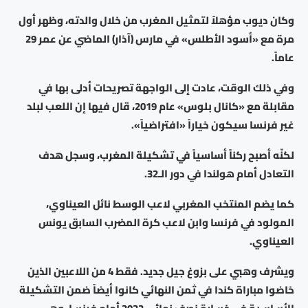
وكان ديوب مؤهلاً لتمثيل المغرب من خلال والدته، وظهر أول
مرة مع «أسود الأطلس» في مارس (آذار) الماضي عن عمر 29
عاماً.
وفي ذلك الوقت، عادت إلى الواجهة تصريحات أدلى بها في
مقابلة مع «كانال بلوس» عام 2019، قال فيها إن اللعب لبلد
غير فرنسا سيكون خياراً «افتراضياً».
لكنّه أصبح ركناً أساسياً في تشكيلة المغرب، وسجل هدف
التعادل أمام هولندا في دور الـ32.
كما يضم المنتخب المغربي لاعب الوسط نائل العيناوي،
المولود في فرنسا وابن لاعب كرة المضرب السابق يونس
العيناوي.
ويشرف وهبي على بزوغ جيل جديد. فقط 4 من اللاعبين الذين
خاضوا مباراة كندا في ثمن النهائي كانوا أيضاً ضمن التشكيلة