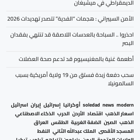
الديمقراطي في ميشيغان
الأمن السيبراني : هجمات “الفدية” تتصدر تهديدات 2026
احذروا .. السباحة بالعدسات اللاصقة قد تنتهي بفقدان
البصر
أطعمة غنية بالمغنيسيوم قد تدعم صحة العضلات
سحب دفعة زبدة فستق من 19 ولاية أمريكية بسبب
السالمونيلا
modern
news
soledad
أوكرانيا
إسرائيل
إيران
اسرائيل
اسعار الذهب
اقتصاد
الأردن
الحرب
الذكاء الاصطناعي
الذهب
الصين
الضفة الغربية
الطقس
العراق
المسجد الأقصى
الملك عبدالله الثاني
النفط
الولايات المتحدة
اليمن
بنيامين نتنياهو
ترامب
تركيا