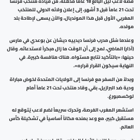
قصة لاعب ليل البالغ 18 عاماً مذهلة، من قيادة منتخب فرنسا
تحت 21 عاماً قبل 3 أشهر، إلى إعلان ولائه الدولي للمنتخب
المغربي الأول قبل هذا المونديال، والآن يسعى لإطاحة بلد
مولده.
وعندما سُئل مدرب فرنسا ديدييه ديشان عن بوعدي في مارس
(آذار) الماضي، لمح إلى أن الوقت ما زال مبكراً لاستدعائه. وقال
حينها: «بالتأكيد نتابع مستواه. هناك منافسة كبيرة. في
النهاية سيكون القرار قراره».
وبدلاً من السفر مع فرنسا إلى الولايات المتحدة لخوض مباراة
ودية ضد البرازيل، بقي وقاد منتخب تحت 21 عاماً أمام
لوكسمبورغ.
استشعر المغرب الفرصة، وتحرك سريعاً لضم لاعب يُتوقع له
مستقبل كبير، مع وعد بمنحه مكاناً أساسياً في تشكيلة كأس
العالم.