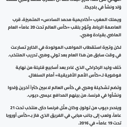
وُلد ونشأ في بلجيكا.
ويملك المغرب «أكاديمية محمد السادس» المتميزة، قرب
العاصمة الرباط، وتُوّج بلقب «كأس العالم تحت 20 عاماً» العام
الماضي بقيادة وهبي.
لكن وتيرة استقطاب المواهب المولودة في الخارج تسارعت
في وقت سابق من هذا العام بعد تولي وهبي تدريب المنتخب.
خَلَف وليد الركراكي الذي غادر بعد أسابيع قليلة من نهاية
فوضوية لـ«كأس الأمم الأفريقية» أمام السنغال.
وتضم تشكيلة وهبي في كأس العالم لاعبين كثراً آخرين وُلدوا
ونشأوا في فرنسا، من بينهم المدافع عيسى ديوب.
وينحدر ديوب من تولوز، وكان مثّل فرنسا حتى منتخب تحت 21
عاماً، ولعب إلى جانب مبابي في الفريق الذي فاز بـ«كأس أوروبا
تحت 19 عاماً» في 2016.