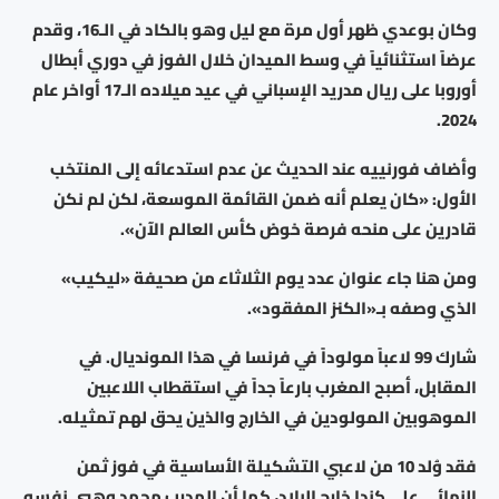
وكان بوعدي ظهر أول مرة مع ليل وهو بالكاد في الـ16، وقدم
عرضاً استثنائياً في وسط الميدان خلال الفوز في دوري أبطال
أوروبا على ريال مدريد الإسباني في عيد ميلاده الـ17 أواخر عام
2024.
وأضاف فورنييه عند الحديث عن عدم استدعائه إلى المنتخب
الأول: «كان يعلم أنه ضمن القائمة الموسعة، لكن لم نكن
قادرين على منحه فرصة خوض كأس العالم الآن».
ومن هنا جاء عنوان عدد يوم الثلاثاء من صحيفة «ليكيب»
الذي وصفه بـ«الكنز المفقود».
شارك 99 لاعباً مولوداً في فرنسا في هذا المونديال. في
المقابل، أصبح المغرب بارعاً جداً في استقطاب اللاعبين
الموهوبين المولودين في الخارج والذين يحق لهم تمثيله.
فقد وُلد 10 من لاعبي التشكيلة الأساسية في فوز ثمن
النهائي على كندا خارج البلاد، كما أن المدرب محمد وهبي نفسه