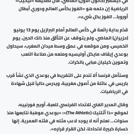
في ديسمبر (كانون الأول) الماضي، قال لصحيفة «ليكيب»
الرياضية إن حلمه هو «الفوز بكأس العالم ودوري أبطال
أوروبا… الفوز بكل شيء».
قدّم بداية رائعة في كأس العالم أمام البرازيل يوم 13 يونيو
(حزيران) الماضي، ولم يتوقف عن التألُّق منذ ذلك الحين. يوم
الخميس، ومن موقعه في عمق وسط ميدان المغرب، سيحاول
بوعدي إيقاف مايكل أوليسيه ومنعه من صناعة اللعب
وتموين كيليان مبابي بالكرات.
وستأمل فرنسا ألا تندم على التفريط في بوعدي الذي نشأ قرب
باريس في عائلة من أصول مغربية، ويدرس حالياً لنيل شهادة
في الرياضيات.
وقال المدير الفني للاتحاد الفرنسي للعبة، أوبير فورنييه،
لموقع «ذا أثلتيك (The Athletic)»: «بوعدي موهبة نتابعها منذ
سنوات… نعلم أنه لا يوجد لاعب مثله في فئته العمرية. إنها
خسارة كبيرة لاتحادنا، لكن القرار قراره».