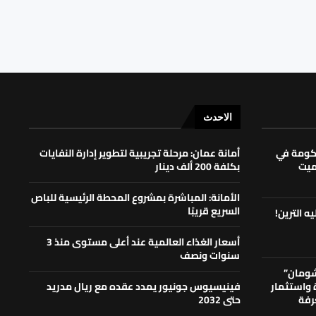
الاحدث
حكومة في
أمانة عمان: مرحلة تجريبية لتطوير إدارة النفايات
لميت
بكلفة 200 ألف دينار
الأمانة: المباشرة بمشروع المحطة الرئيسية للباص
السريع قريبًا
ه الترين!
أسعار الغذاء العالمية عند أعلى مستوى منذ 3
سنوات ونصف
شومان”
ة واستثمار
فينيسيوس جونيور يمدد عقده مع ريال مدريد
رفة
حتى 2032