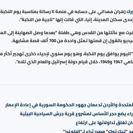
رك
زهران ممداني على حسابه في منصة X رسالة بمناس
ى سكان المدينة، إنيا، التي قالت إنها “ناجية من النكبة”.
 فرت مع عائلتها من القدس وهي طفلة “بعدما وصل الصهاينة إلى الم
القول إن قصتها تمثل واحدة من 700 ألف قصة مشابهة.
العام الذي تلاه”.
المتحدة والأردن تدعمان جهود الحكومة السورية في إعادة الإعمار
راء يضع حجر الأساس لمشروع قرية جرش السياحية البيئية
 تغلق تداولاتها على ارتفاع
 “تيك توك” مصدر ثراء لـ”البلوغرز”