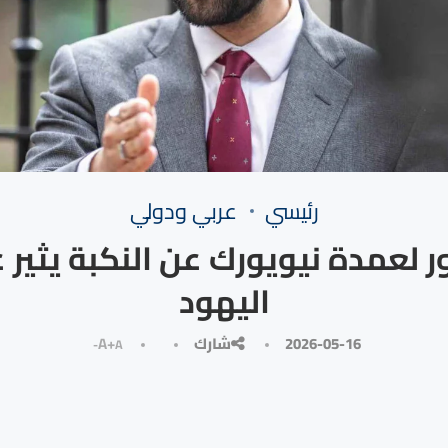
رئيسي
⁠عربي ودولي
 لعمدة نيويورك عن النكبة يثير
اليهود
2026-05-16
شارك
A+
A-