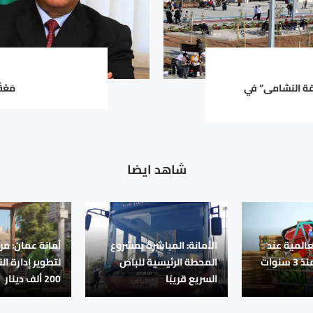
ديقة النشامى” في
مَعْق
شاهد ايضا
عالمية عند
الأمانة: المباشرة بمشروع
أمانة عمان: مر
أعلى مستوى منذ 3 سنوات
المحطة الرئيسية للباص
لتطوير إدارة ال
السريع قريبًا
200 ألف دينار