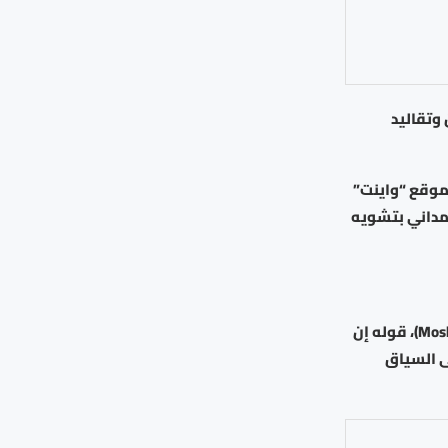
وتقاليد
موقع “واينت”
ممداني بتشويه
ونقل الموقع عن رئيس اتحاد المعلمين اليهود في نيويورك، موشيه سبيرن (Moshe Spern)، قوله إن
ى السياق