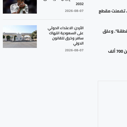
2032
بة يوم النكبة، تضمنت مقطع
2026-08-07
الأردن: الاعتداء الحوثي
نطقة”. وعلق
على السعودية انتهاك
سافر وخرق للقانون
الدولي
2026-08-07
وكتب ممداني: “اليوم يوافق يوم النكبة، وهو يوم سنوي لإحياء ذكرى تهجير أكثر من 700 ألف