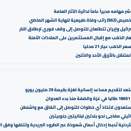
شر مهامه مديراً عاماً لدائرة الآثار العامة
بيعية لنهاية الشهر الماضي
رائيل وإيران تتطلعان للتوصل إلى وقف فوري لإطلاق النار
ار الذهب مع إقبال المستثمرين على الملاذات الآمنة
متنقل بالأزرق الأحد والاثنين
د لتقديم مساعد إنسانية لغزة بقيمة 29 مليون يورو
ن
تعدون لاتخاذ أي خطوات للتوصل إلى اتفاق مع واشنطن
يلي مفاجئ نحو بلدتين لبنانيتين جنوبيتين
أردنية تُحبط إدخال أعمال شعوذة عبر الطرود البريدية وتتلفها وفق ا