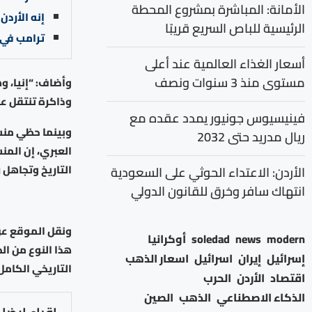
الأمانة: المباشرة بمشروع المحطة
إنه الأردن 
الرئيسية للباص السريع قريبًا
ترامب في 
أسعار الغذاء العالمية عند أعلى
مستوى منذ 3 سنوات ونصف
وأضاف: “إنيا، و
وذاكرة تنتقل عبر
فينيسيوس جونيور يمدد عقده مع
وبينما حظي منش
ريال مدريد حتى 2032
العبري، إن المن
التاريخ وتجاهل ر
الأردن: الاعتداء الحوثي على السعودية
انتهاك سافر وخرق للقانون الدولي
modern
news
soledad
أوكرانيا
هذا النوع من ال
إسرائيل
إيران
اسرائيل
اسعار الذهب
التاريخي الكامل
اقتصاد
الأردن
الحرب
الذكاء الاصطناعي
الذهب
الصين