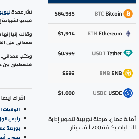
نشر عمدة
نيويو
$64,935
BTC
Bitcoin
فيديو لشهادة إحد
$1,914
ETH
Ethereum
وقالت إنيا إنها
ممداني على الفيديو ب
$0.999
USDT
Tether
فلسطيني بين عامي 1947 و1949، خلال قيام دولة إسرائيل و
$593
BNB
BNB
$1.000
USDC
USDC
اقراء ايضا
الولايات 
أمانة عمان: مرحلة تجريبية لتطوير إدارة
رئيس الوز
النفايات بكلفة 200 ألف دينار
بورصة عمان
مصر … أصبح