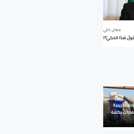
مقال تالي
ُولٌ هَذَا الحَكِيُّ؟!
حلة تجريبية
نفايات بكلفة