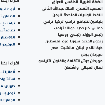
اقراء ايضا
الضفة الغربية
الطقس
العراق
المسجد الأقصى
الملك عبدالله الثاني
أبو دنة يبا
النفط
الولايات المتحدة
اليمن
الضمان: تخصيص (562) راتب وفاة ط
بنيامين نتنياهو
ترامب
تركيا
ترندي
ترامب: إس
حماس
خبر جديد
دونالد ترامب
تصاعد أسع
رئيس الوزراء
رئيسي
روسيا
66.6 دينار سعر الذهب عيار 21 محليا
زيدون الحديد
سوريا
غزة
فلسطين
الترخيص ال
كرة القدم
لبنان
مانشيت
مصر
مهرجان جرش
مهرجان جرش للثقافة والفنون
نتنياهو
اقراء ايضا
نضال المجالي
واشنطن
ألمانيا تستع
استشهاد 18651 طالبا في غزة والضفة منذ بدء العدوا
طهران: مس
توغل إسرائ
الجمارك ال