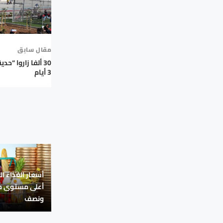
مقال سابق
30 ألفا زاروا “ح
3 أيام
أسعار الغذاء ال
ونصف