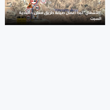
“الأشغال” تبدأ أعمال صيانة طريق معان – البادية
السبت