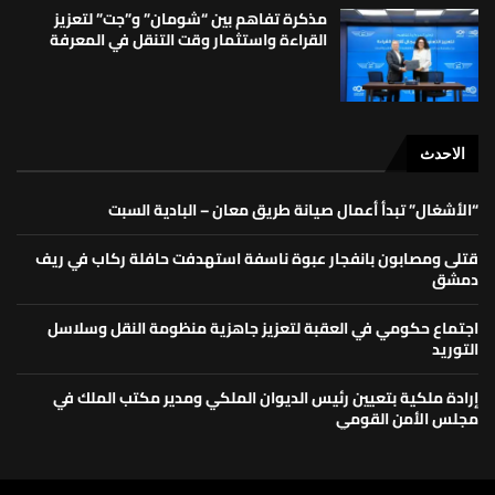
مذكرة تفاهم بين “شومان” و”جت” لتعزيز
القراءة واستثمار وقت التنقل في المعرفة
الاحدث
“الأشغال” تبدأ أعمال صيانة طريق معان – البادية السبت
قتلى ومصابون بانفجار عبوة ناسفة استهدفت حافلة ركاب في ريف
دمشق
اجتماع حكومي في العقبة لتعزيز جاهزية منظومة النقل وسلاسل
التوريد
إرادة ملكية بتعيين رئيس الديوان الملكي ومدير مكتب الملك في
مجلس الأمن القومي