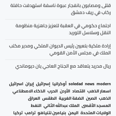
قتلى ومصابون بانفجار عبوة ناسفة استهدفت حافلة
ركاب في ريف دمشق
اجتماع حكومي في العقبة لتعزيز جاهزية منظومة
النقل وسلاسل التوريد
إرادة ملكية بتعيين رئيس الديوان الملكي ومدير مكتب
الملك في مجلس الأمن القومي
ريال مدريد يتعاقد مع الجناح العاجي يان ديوماندي
modern
news
soledad
أوكرانيا
إسرائيل
إيران
اسرائيل
اسعار الذهب
اقتصاد
الأردن
الحرب
الذكاء الاصطناعي
الذهب
الصين
الضفة الغربية
الطقس
العراق
المسجد الأقصى
الملك عبدالله الثاني
النفط
الولايات المتحدة
اليمن
بنيامين نتنياهو
ترامب
تركيا