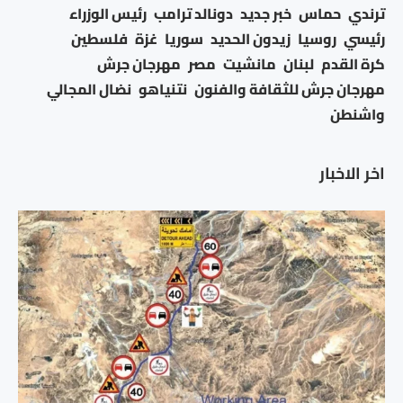
ترندي
حماس
خبر جديد
دونالد ترامب
رئيس الوزراء
رئيسي
روسيا
زيدون الحديد
سوريا
غزة
فلسطين
كرة القدم
لبنان
مانشيت
مصر
مهرجان جرش
مهرجان جرش للثقافة والفنون
نتنياهو
نضال المجالي
واشنطن
اخر الاخبار