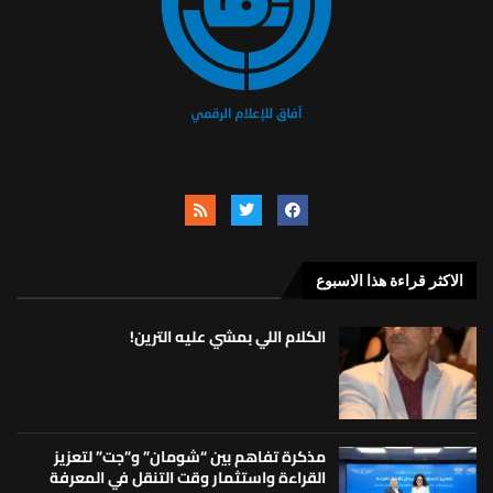
الاكثر قراءة هذا الاسبوع
الكلام اللي بمشي عليه الترين!
مذكرة تفاهم بين “شومان” و”جت” لتعزيز
القراءة واستثمار وقت التنقل في المعرفة