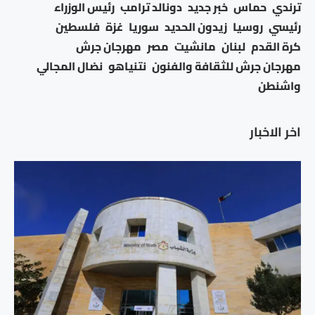
ترندي
حماس
خبر جديد
دونالد ترامب
رئيس الوزراء
رئيسي
روسيا
زيدون الحديد
سوريا
غزة
فلسطين
كرة القدم
لبنان
مانشيت
مصر
مهرجان جرش
مهرجان جرش للثقافة والفنون
نتنياهو
نضال المجالي
واشنطن
اخر الاخبار