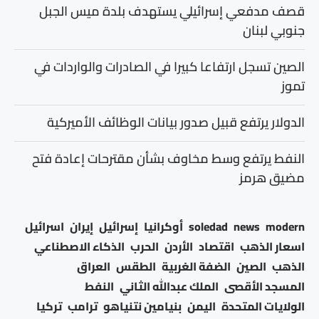
قصف مدفعي إسرائيلي يستهدف بلدة ميس الجبل
جنوبي لبنان
الصين تسجل ارتفاعا كبيرا في الصادرات والواردات في
تموز
الدولار يرتفع قبيل صدور بيانات الوظائف الأميركية
النفط يرتفع وسط مخاوف بشأن مقترحات إعادة فتح
مضيق هرمز
modern
news
soledad
أوكرانيا
إسرائيل
إيران
اسرائيل
اسعار الذهب
اقتصاد
الأردن
الحرب
الذكاء الاصطناعي
الذهب
الصين
الضفة الغربية
الطقس
العراق
المسجد الأقصى
الملك عبدالله الثاني
النفط
الولايات المتحدة
اليمن
بنيامين نتنياهو
ترامب
تركيا