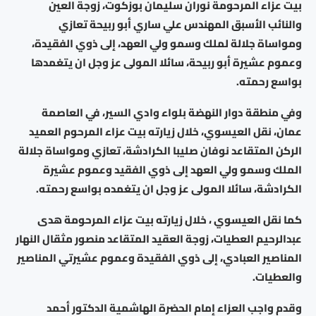
بيت عزاء المرحومة نوران سليمان بوزكوت، زوجة العين
والنائب الأسبق المهندس علي ساري أبو ربيحة تعازي
ومواساة جلالة لملك وسمو ولي العهد، إلى ذوي الفقيدة،
وعموم عشيرة أبو ربيحة، سائلا المولى عز وجل ان يتغمدها
بواسع رحمته.
وفي منطقة دوار النهضة بلواء وادي السير، في العاصمة
عمان، نقل العيسوي، خلال زيارته بيت عزاء المرحوم العميد
الركن المتقاعد نوفان صليبا الكرادشة، تعازي ومواساة جلالة
الملك وسمو ولي العهد إلى ذوي الفقيد وعموم عشيرة
الكرادشة، سائلا المولى عز وجل ان يتغمده بواسع رحمته.
كما نقل العيسوي ، خلال زيارته بيت عزاء المرحومة هدى
عبدالرحيم العطيات، زوجة العقيد المتقاعد منصور مثقال النهار
المناصير العبادي، إلى ذوي الفقيدة وعموم عشيرتي المناصير
والعطيات.
وقدم واجب العزاء إمام الحضرة الهاشمية الدكتور أحمد