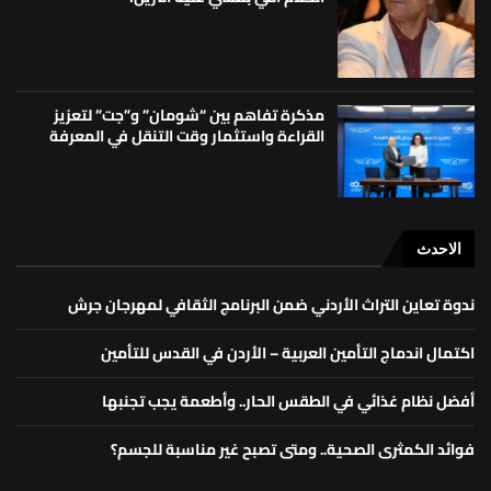
مذكرة تفاهم بين “شومان” و”جت” لتعزيز
القراءة واستثمار وقت التنقل في المعرفة
الاحدث
ندوة تعاين التراث الأردني ضمن البرنامج الثقافي لمهرجان جرش
اكتمال اندماج التأمين العربية – الأردن في القدس للتأمين
أفضل نظام غذائي في الطقس الحار.. وأطعمة يجب تجنبها
فوائد الكمثرى الصحية.. ومتى تصبح غير مناسبة للجسم؟