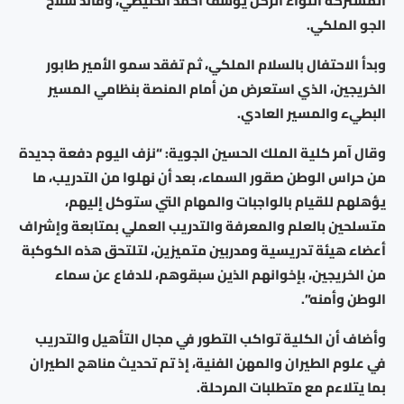
المشتركة اللواء الركن يوسف أحمد الحنيطي، وقائد سلاح
الجو الملكي.
وبدأ الاحتفال بالسلام الملكي، ثم تفقد سمو الأمير طابور
الخريجين، الذي استعرض من أمام المنصة بنظامي المسير
البطيء والمسير العادي.
وقال آمر كلية الملك الحسين الجوية: “نزف اليوم دفعة جديدة
من حراس الوطن صقور السماء، بعد أن نهلوا من التدريب، ما
يؤهلهم للقيام بالواجبات والمهام التي ستوكل إليهم،
متسلحين بالعلم والمعرفة والتدريب العملي بمتابعة وإشراف
أعضاء هيئة تدريسية ومدربين متميزين، لتلتحق هذه الكوكبة
من الخريجين، بإخوانهم الذين سبقوهم، للدفاع عن سماء
الوطن وأمنه”.
وأضاف أن الكلية تواكب التطور في مجال التأهيل والتدريب
في علوم الطيران والمهن الفنية، إذ تم تحديث مناهج الطيران
بما يتلاءم مع متطلبات المرحلة.