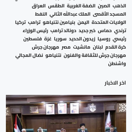
الذهب
الصين
الضفة الغربية
الطقس
العراق
المسجد الأقصى
الملك عبدالله الثاني
النفط
الولايات المتحدة
اليمن
بنيامين نتنياهو
ترامب
تركيا
ترندي
حماس
خبر جديد
دونالد ترامب
رئيس الوزراء
رئيسي
روسيا
زيدون الحديد
سوريا
غزة
فلسطين
كرة القدم
لبنان
مانشيت
مصر
مهرجان جرش
مهرجان جرش للثقافة والفنون
نتنياهو
نضال المجالي
واشنطن
اخر الاخبار