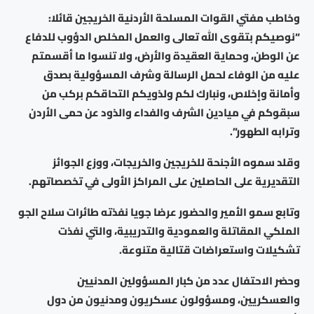
وخاطب مفتي القوات المسلحة الأردنية الخريجين قائلا:
“نوصيكم بتقوى الله تعالى والعمل المخلص الدؤوب للدفاع
عن الوطن، وحماية العقيدة والأرض، ولا تنسوا ما أقسمتم
عليه من الوفاء لحمل الرسالة وشرف المسؤولية بصدق
وأمانة وإخلاص، ونبارك لكم ولذويكم التحاقكم بركب من
سبقوكم في ميادين الشرف والفداء والذود عن حمى الأردن
وترابه الطهور”.
وقلد سموه الأجنحة للخريجين والخريجات، ووزع الجوائز
التقديرية على الحاصلين على المراكز الأولى في تخصصاتهم.
وتابع سمو الأمير والحضور عرضا جويا نفذته طائرات سلاح الجو
الملكي المقاتلة والعمودية والتدريبية، والتي نفذت
تشكيلات واستعراضات قتالية متنوعة.
وحضر الاحتفال عدد من كبار المسؤولين المدنيين
والعسكريين، ومسؤولون عسكريون ومدنيون من دول