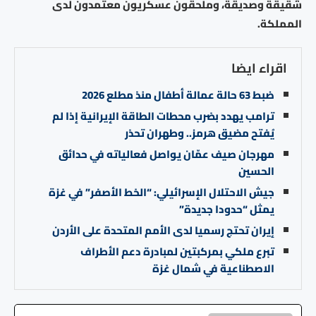
شقيقة وصديقة، وملحقون عسكريون معتمدون لدى
المملكة.
اقراء ايضا
ضبط 63 حالة عمالة أطفال منذ مطلع 2026
ترامب يهدد بضرب محطات الطاقة الإيرانية إذا لم
يُفتح مضيق هرمز.. وطهران تحذر
مهرجان صيف عمّان يواصل فعالياته في حدائق
الحسين
جيش الاحتلال الإسرائيلي: “الخط الأصفر” في غزة
يمثل “حدودا جديدة”
إيران تحتج رسميا لدى الأمم المتحدة على الأردن
تبرع ملكي بمركبتين لمبادرة دعم الأطراف
الاصطناعية في شمال غزة