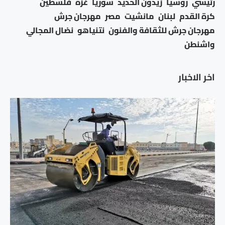
رئيسي
روسيا
زيدون الحديد
سوريا
غزة
فلسطين
كرة القدم
لبنان
مانشيت
مصر
مهرجان جرش
مهرجان جرش للثقافة والفنون
نتنياهو
نضال المجالي
واشنطن
اخر الاخبار