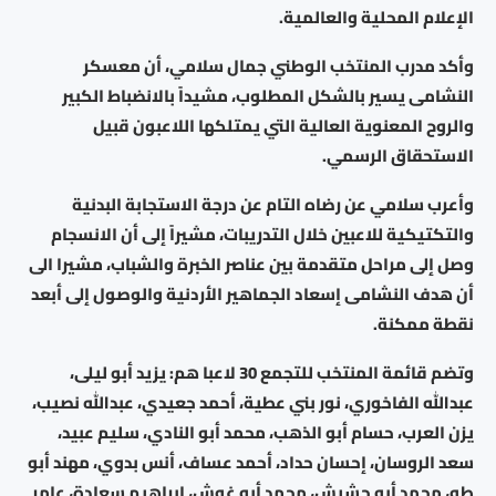
الإعلام المحلية والعالمية.
وأكد مدرب المنتخب الوطني جمال سلامي، أن معسكر
النشامى يسير بالشكل المطلوب، مشيداً بالانضباط الكبير
والروح المعنوية العالية التي يمتلكها اللاعبون قبيل
الاستحقاق الرسمي.
وأعرب سلامي عن رضاه التام عن درجة الاستجابة البدنية
والتكتيكية للاعبين خلال التدريبات، مشيراً إلى أن الانسجام
وصل إلى مراحل متقدمة بين عناصر الخبرة والشباب، مشيرا الى
أن هدف النشامى إسعاد الجماهير الأردنية والوصول إلى أبعد
نقطة ممكنة.
وتضم قائمة المنتخب للتجمع 30 لاعبا هم: يزيد أبو ليلى،
عبدالله الفاخوري، نور بني عطية، أحمد جعيدي، عبدالله نصيب،
يزن العرب، حسام أبو الذهب، محمد أبو النادي، سليم عبيد،
سعد الروسان، إحسان حداد، أحمد عساف، أنس بدوي، مهند أبو
طه، محمد أبو حشيش، محمد أبو غوش، إبراهيم سعادة، عامر