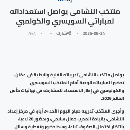
منتخب النشامى يواصل استعداداته
لمباراتي السويسري والكولمبي
2026-05-24
شارك
A+
A-
يواصل منتخب النشامى تدريباته الفنية والبدنية في عمّان،
تحضيرا لمبارياته الودية أمام المنتخب السويسري
والكولومبي في إطار الاستعداد للمشاركة في نهائيات كأس
العالم 2026.
وأجرى المنتخب تدريبه صباح اليوم الأحد 24 أيار، في مركز إعداد
النشامى، بقيادة المدرب جمال سلامي، وبحضور 28 لاعبا،
بانتظار اكتمال الصفوف تباعا، وسط حضور وتغطية وسائل