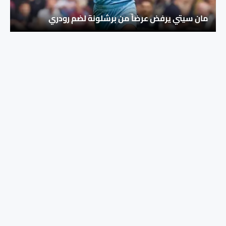
مان سيتي يرفض عرضاً من برشلونة لضم رودري