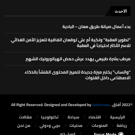
الاحدث
بدء أعمال صيانة طريق معان – البادية
“تطوير العقبة” وتكية أم علي توقعان اتفاقية لتعزيز الأمن الغذائي
للاسر الأكثر احتياجاً في العقبة
مرطب بشرة طبيعي يهدد عرش حمض الهيالورونيك الشهير
“واتساب” يختبر ميزة جديدة لتمييز المحتوى المُنشأ بالذكاء
الاصطناعي داخل القنوات
©2022 أفاق . All Right Reserved. Designed and Developed by
kabarnew.
الرئيسية
⁠اقتصاد
سياحة
تكنولوجيا
مقالات
رياضة
المنوعات
محليات
⁠عربي ودولي
من نحن
ارسل خبر
Focus Mode