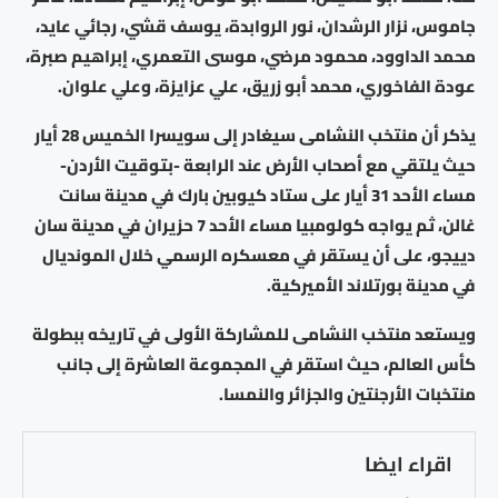
جاموس، نزار الرشدان، نور الروابدة، يوسف قشي، رجائي عايد،
محمد الداوود، محمود مرضي، موسى التعمري، إبراهيم صبرة،
عودة الفاخوري، محمد أبو زريق، علي عزايزة، وعلي علوان.
يذكر أن منتخب النشامى سيغادر إلى سويسرا الخميس 28 أيار
حيث يلتقي مع أصحاب الأرض عند الرابعة -بتوقيت الأردن-
مساء الأحد 31 أيار على ستاد كيوبين بارك في مدينة سانت
غالن، ثم يواجه كولومبيا مساء الأحد 7 حزيران في مدينة سان
دييجو، على أن يستقر في معسكره الرسمي خلال المونديال
في مدينة بورتلاند الأميركية.
ويستعد منتخب النشامى للمشاركة الأولى في تاريخه ببطولة
كأس العالم، حيث استقر في المجموعة العاشرة إلى جانب
منتخبات الأرجنتين والجزائر والنمسا.
اقراء ايضا