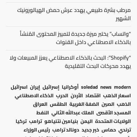
مرطب بشرة طبيعي يهدد عرش حمض الهيالورونيك
الشهير
“واتساب” يختبر ميزة جديدة لتمييز المحتوى المُنشأ
بالذكاء الاصطناعي داخل القنوات
“Shopify”: البحث بالذكاء الاصطناعي يعزز المبيعات ولا
يهدد محركات البحث التقليدية
modern
news
soledad
أوكرانيا
إسرائيل
إيران
اسرائيل
اسعار الذهب
اقتصاد
الأردن
الحرب
الذكاء الاصطناعي
الذهب
الصين
الضفة الغربية
الطقس
العراق
المسجد الأقصى
الملك عبدالله الثاني
النفط
الولايات المتحدة
اليمن
بنيامين نتنياهو
ترامب
تركيا
ترندي
حماس
خبر جديد
دونالد ترامب
رئيس الوزراء