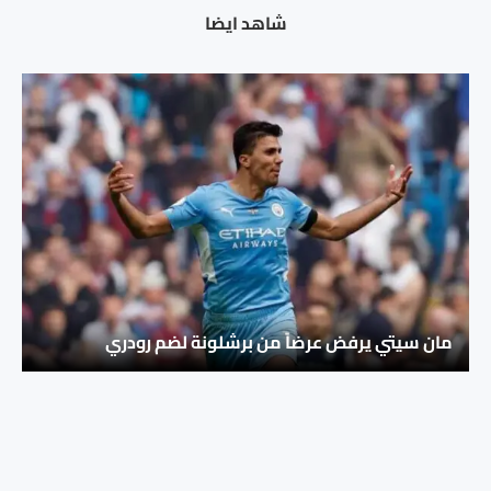
شاهد ايضا
مان سيتي يرفض عرضاً من برشلونة لضم رودري