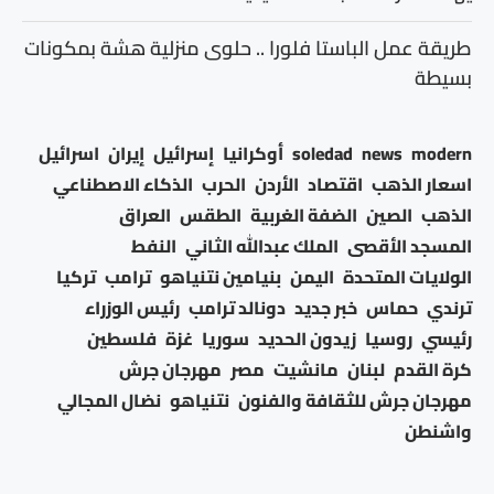
طريقة عمل الباستا فلورا .. حلوى منزلية هشة بمكونات
بسيطة
modern
news
soledad
أوكرانيا
إسرائيل
إيران
اسرائيل
اسعار الذهب
اقتصاد
الأردن
الحرب
الذكاء الاصطناعي
الذهب
الصين
الضفة الغربية
الطقس
العراق
المسجد الأقصى
الملك عبدالله الثاني
النفط
الولايات المتحدة
اليمن
بنيامين نتنياهو
ترامب
تركيا
ترندي
حماس
خبر جديد
دونالد ترامب
رئيس الوزراء
رئيسي
روسيا
زيدون الحديد
سوريا
غزة
فلسطين
كرة القدم
لبنان
مانشيت
مصر
مهرجان جرش
مهرجان جرش للثقافة والفنون
نتنياهو
نضال المجالي
واشنطن