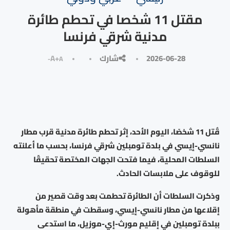
مقتل 11 شخصا في تحطم طائرة
مدنية شرقي فرنسا
2026-06-28
شارك
A+
A-
قُتل 11 شخصًا، اليوم الأحد، إثر تحطم طائرة مدنية قرب مطار
نانسي-إيسي في بلدة تومبلين شرقي فرنسا، بحسب ما أعلنته
السلطات المحلية، فيما فتحت الجهات المختصة تحقيقًا
للوقوف على ملابسات الحادث.
وذكرت السلطات أن الطائرة تحطمت بعد وقت قصير من
إقلاعها من مطار نانسي-إيسي، وسقطت في منطقة مأهولة
ببلدة تومبلين في إقليم مورث-إي-موزيل، ما استدعى