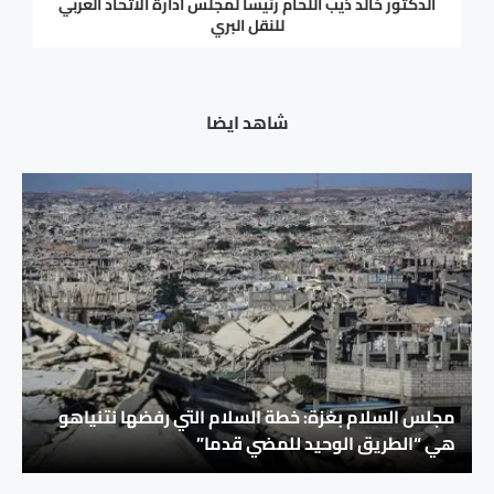
الدكتور خالد ذيب اللحام رئيساً لمجلس ادارة الاتحاد العربي
للنقل البري
شاهد ايضا
مجلس السلام بغزة: خطة السلام التي رفضها نتنياهو
هي “الطريق الوحيد للمضي قدما”