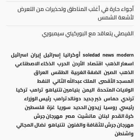
أجواء حارة في أغلب المناطق وتحذيرات من التعرض
لأشعة الشمس
الفيصلي يتعاقد مع البوركيني سيمبوري
modern
news
soledad
أوكرانيا
إسرائيل
إيران
اسرائيل
اسعار الذهب
اقتصاد
الأردن
الحرب
الذكاء الاصطناعي
الذهب
الصين
الضفة الغربية
الطقس
العراق
المسجد الأقصى
الملك عبدالله الثاني
النفط
الولايات المتحدة
اليمن
بنيامين نتنياهو
ترامب
تركيا
ترندي
حماس
خبر جديد
دونالد ترامب
رئيس الوزراء
رئيسي
روسيا
زيدون الحديد
سوريا
غزة
فلسطين
كرة القدم
لبنان
مانشيت
مصر
مهرجان جرش
مهرجان جرش للثقافة والفنون
نتنياهو
نضال المجالي
واشنطن