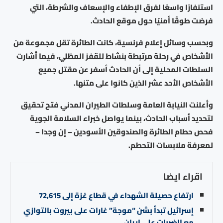
استنفارًا واسعًا لفرق الإطفاء والإسعاف والشرطة، التي
فرضت طوقًا أمنيًا حول موقع الحادث.
وبحسب وسائل إعلام فرنسية، كانت الطائرة تقل مجموعة من
الأشخاص في رحلة مرتبطة بنشاط للقفز المظلي، فيما أشارت
السلطات المحلية إلى أن الحادث أسفر عن مقتل جميع
الأشخاص الأحد عشر الذين كانوا على متنها.
وأعلنت النيابة العامة وسلطات الطيران المدني فتح تحقيق
لتحديد أسباب الحادث، بينما يواصل خبراء السلامة الجوية
فحص حطام الطائرة والصندوقين الأسودين – إن وجدا –
لمعرفة ملابسات التحطم.
اقراء ايضا
ارتفاع حصيلة الشهداء في قطاع غزة إلى 72,615
إسرائيل تبدأ بشن “موجة” غارات على بيروت بالتوازي
مع الضربات على إيران