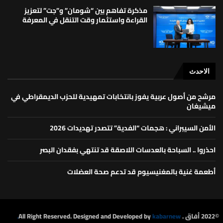
مذكرة تفاهم بين “شومان” و”جت” لتعزيز
القراءة واستثمار وقت التنقل في المعرفة
الاحدث
مرشح من أصول عربية يفوز بانتخابات تمهيدية للحزب الديمقراطي في
ميشيغان
الأمن السيبراني : هجمات “الفدية” تتصدر تهديدات 2026
احذروا .. السباحة بالعدسات اللاصقة قد تنتهي بفقدان البصر
أطعمة غنية بالمغنيسيوم قد تدعم صحة العضلات
©2022 أفاق . All Right Reserved. Designed and Developed by
kabarnew.