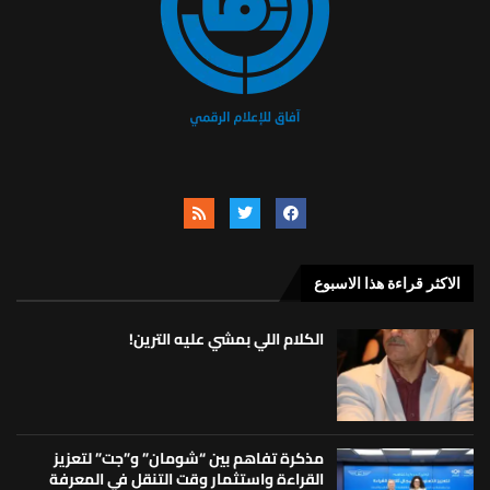
الاكثر قراءة هذا الاسبوع
الكلام اللي بمشي عليه الترين!
مذكرة تفاهم بين “شومان” و”جت” لتعزيز
القراءة واستثمار وقت التنقل في المعرفة