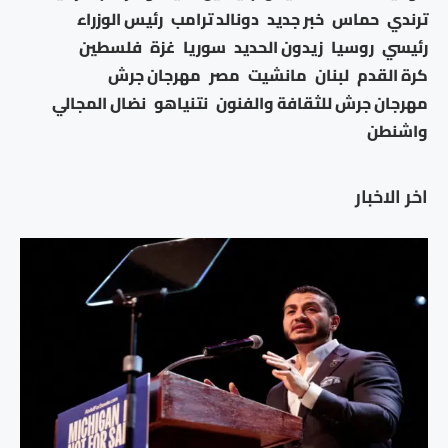
ترندي
حماس
خبر جديد
دونالد ترامب
رئيس الوزراء
رئيسي
روسيا
زيدون الحديد
سوريا
غزة
فلسطين
كرة القدم
لبنان
مانشيت
مصر
مهرجان جرش
مهرجان جرش للثقافة والفنون
نتنياهو
نضال المجالي
واشنطن
اخر الاخبار