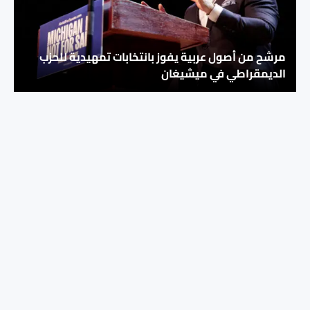
مرشح من أصول عربية يفوز بانتخابات تمهيدية للحزب
الديمقراطي في ميشيغان