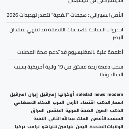
الديمقراطي في ميشيغان
الأمن السيبراني : هجمات “الفدية” تتصدر تهديدات 2026
احذروا .. السباحة بالعدسات اللاصقة قد تنتهي بفقدان
البصر
أطعمة غنية بالمغنيسيوم قد تدعم صحة العضلات
سحب دفعة زبدة فستق من 19 ولاية أمريكية بسبب
السالمونيلا
modern
news
soledad
أوكرانيا
إسرائيل
إيران
اسرائيل
اسعار الذهب
اقتصاد
الأردن
الحرب
الذكاء الاصطناعي
الذهب
الصين
الضفة الغربية
الطقس
العراق
المسجد الأقصى
الملك عبدالله الثاني
النفط
الولايات المتحدة
اليمن
بنيامين نتنياهو
ترامب
تركيا