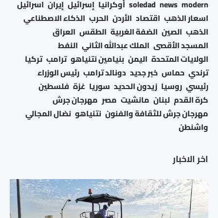
modern
news
soledad
أوكرانيا
إسرائيل
إيران
اسرائيل
اسعار الذهب
اقتصاد
الأردن
الحرب
الذكاء الاصطناعي
الذهب
الصين
الضفة الغربية
الطقس
العراق
المسجد الأقصى
الملك عبدالله الثاني
النفط
الولايات المتحدة
اليمن
بنيامين نتنياهو
ترامب
تركيا
ترندي
حماس
خبر جديد
دونالد ترامب
رئيس الوزراء
رئيسي
روسيا
زيدون الحديد
سوريا
غزة
فلسطين
كرة القدم
لبنان
مانشيت
مصر
مهرجان جرش
مهرجان جرش للثقافة والفنون
نتنياهو
نضال المجالي
واشنطن
اخر الاخبار