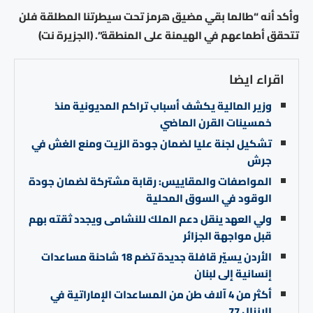
وأكد أنه “طالما بقي مضيق هرمز تحت سيطرتنا المطلقة فلن
تتحقق أطماعهم في الهيمنة على المنطقة”. (الجزيرة نت)
اقراء ايضا
وزير المالية يكشف أسباب تراكم المديونية منذ
خمسينات القرن الماضي
تشكيل لجنة عليا لضمان جودة الزيت ومنع الغش في
جرش
المواصفات والمقاييس: رقابة مشتركة لضمان جودة
الوقود في السوق المحلية
ولي العهد ينقل دعم الملك للنشامى ويجدد ثقته بهم
قبل مواجهة الجزائر
الأردن يسيّر قافلة جديدة تضم 18 شاحنة مساعدات
إنسانية إلى لبنان
أكثر من 4 آلاف طن من المساعدات الإماراتية في
الإنزال 77