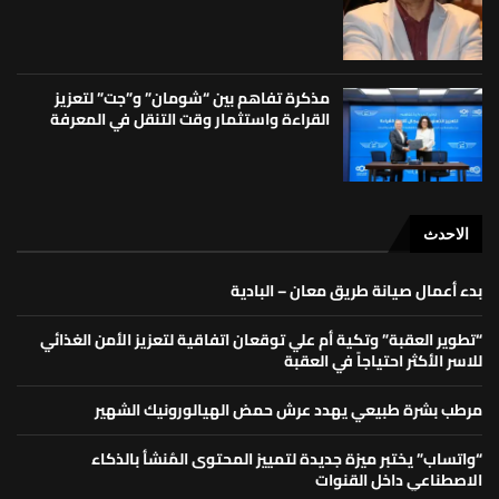
مذكرة تفاهم بين “شومان” و”جت” لتعزيز
القراءة واستثمار وقت التنقل في المعرفة
الاحدث
بدء أعمال صيانة طريق معان – البادية
“تطوير العقبة” وتكية أم علي توقعان اتفاقية لتعزيز الأمن الغذائي
للاسر الأكثر احتياجاً في العقبة
مرطب بشرة طبيعي يهدد عرش حمض الهيالورونيك الشهير
“واتساب” يختبر ميزة جديدة لتمييز المحتوى المُنشأ بالذكاء
الاصطناعي داخل القنوات