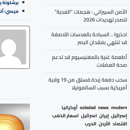
برشلونة ي
ميسي: أنا
الأمن السيبراني : هجمات “الفدية”
تتصدر تهديدات 2026
احذروا .. السباحة بالعدسات اللاصقة
قد تنتهي بفقدان البصر
أطعمة غنية بالمغنيسيوم قد تدعم
صحة العضلات
سحب دفعة زبدة فستق من 19 ولاية
أمريكية بسبب السالمونيلا
modern
news
soledad
أوكرانيا
إسرائيل
إيران
اسرائيل
اسعار الذهب
اقتصاد
الأردن
الحرب