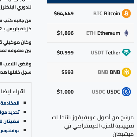
للدوري الإنكليز
$64,449
BTC
Bitcoin
من جانبه كتب ف
خزينة باريس بـ 12 مليون يورو.
$1,896
ETH
Ethereum
بين صفوفه لمدة 4 مواس
$0.999
USDT
Tether
$593
BNB
BNB
سجل خلالها هدف
اقراء ايضا
$1.000
USDC
USDC
المخادمة و
تحديد موا
مرشح من أصول عربية يفوز بانتخابات
فضيتان للأ
تمهيدية للحزب الديمقراطي في
يوفنتوس ي
ميشيغان