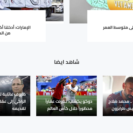
ر فيتامين D على متوسط العمر
من الم
شاهد ايضا
ظروف عائلية ت
.. محمد صلاح
دوكو يكشف: تناولت عقاراً
الزاكي إلى عمّا
يص طرابزون
محظوراً خلال كأس العالم
تقديمه