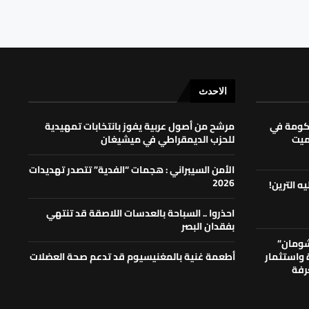
الاحدث
حكومة في
مرشح من أصول عربية يفوز بانتخابات تمهيدية
لميت
للحزب الديمقراطي في ميشيغان
الأمن السيبراني : هجمات “الفدية” تتصدر تهديدات
2026
ه الترين!
احذروا .. السباحة بالعدسات اللاصقة قد تنتهي
بفقدان البصر
شومان”
ة واستثمار
أطعمة غنية بالمغنيسيوم قد تدعم صحة العضلات
رفة