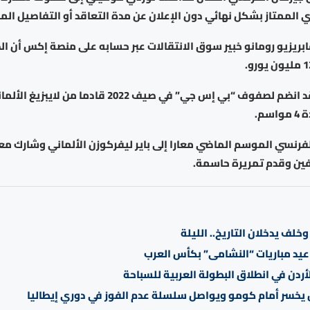
ي الممتاز بشكل نهائي دون الإعلان عن مدة التعاقد أو التفاصيل الم
ابريزيو رومانو خبير سوق الانتقالات عبر حسابه على منصة إكس أن 
وكان موكيلي قد انضم لصفوف “بي إس جي” في صيف 2022 قادما
م.
ين وقدم تمريرة حاسمة.
خلف يدخلان التاريخ.. الليلة
عيد مباريات “النشامى” بكأس العرب
ردن في انطلاق البطولة العربية للسباحة
خسر أمام كومو ويواصل سلسلة عدم الفوز في دوري إيطاليا