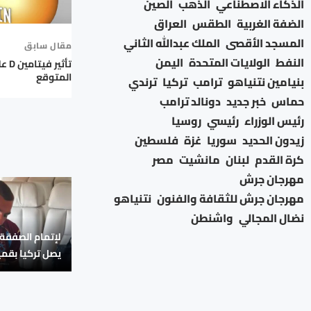
الذكاء الاصطناعي
الذهب
الصين
الضفة الغربية
الطقس
العراق
المسجد الأقصى
الملك عبدالله الثاني
مقال سابق
النفط
الولايات المتحدة
اليمن
تأثي
المتوقع
بنيامين نتنياهو
ترامب
تركيا
ترندي
حماس
خبر جديد
دونالد ترامب
رئيس الوزراء
رئيسي
روسيا
زيدون الحديد
سوريا
غزة
فلسطين
كرة القدم
لبنان
مانشيت
مصر
مهرجان جرش
مهرجان جرش للثقافة والفنون
نتنياهو
نضال المجالي
واشنطن
لإتمام الصفقة 
يصل تركيا بقم