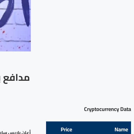
مدافع ب
Cryptocurrency Data
Price
Name
أعلن باريس سان