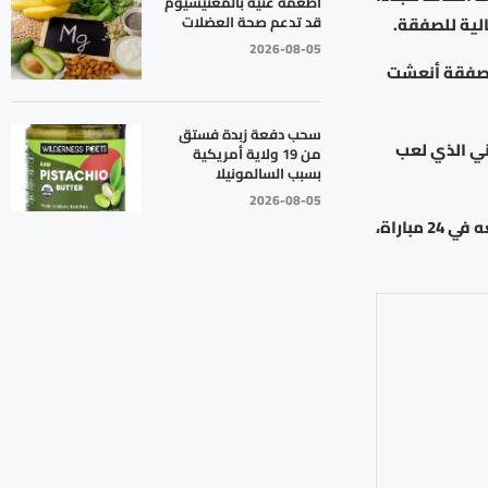
أطعمة غنية بالمغنيسيوم
قد تدعم صحة العضلات
الية للصفقة.
2026-08-05
الصفقة أنعشت
سحب دفعة زبدة فستق
 من لايبزيغ الألماني الذي لعب
من 19 ولاية أمريكية
بسبب السالمونيلا
2026-08-05
وقضى اللاعب الفرنسي الموسم الماضي معارا إلى باير ليفركوزن الألماني وشارك معه في 24 مباراة،