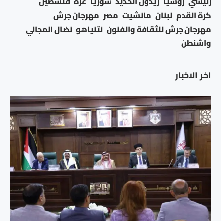
رئيسي
روسيا
زيدون الحديد
سوريا
غزة
فلسطين
كرة القدم
لبنان
مانشيت
مصر
مهرجان جرش
مهرجان جرش للثقافة والفنون
نتنياهو
نضال المجالي
واشنطن
اخر الاخبار