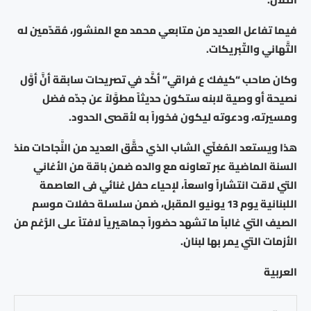
فيما تفاعل العديد من متابعي محمد مع المنشور، مُقدّمين له
التَّهاني والتّبريكات.
وكان صاحب “كيفك ع فراقي” أكَّد في تصريحات سابقة أنَّ أوَّل
نصيحة أو وصية لابنه ستكون حديثاً مطوَّلاً عن جدّه فضل
ومسيرته، ودعوته ليكون فخوراً به لأقصى الحدود.
هذا ويستعد المُغنّي الشاب الذي حقَّق العديد من النَّجاحات منذ
السنة الماضية عبر تعاونه مع والده ضمن باقة من الأغاني
التي لاقت انتشاراً واسعاً، لإحياء حفل غنائي فى العاصمة
اللبنانية يوم 13 يونيو المقبل، ضمن سلسلة حفلات موسم
الصيف التي غالباً ما تشهد حضوراً جماهيرياً لافتاً على الرُّغم من
الأزمات التي يمر بها لبنان.
العربية