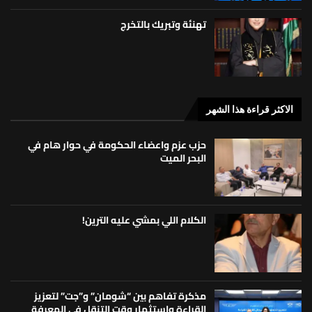
تهنئة وتبريك بالتخرج
الاكثر قراءة هذا الشهر
حزب عزم واعضاء الحكومة في حوار هام في
البحر الميت
الكلام اللي بمشي عليه الترين!
مذكرة تفاهم بين “شومان” و”جت” لتعزيز
القراءة واستثمار وقت التنقل في المعرفة