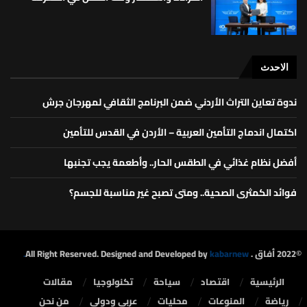
الاحدث
ندوة تعاين التراث الأردني ضمن البرنامج الثقافي لمهرجان جرش
اكتمال اندماج التأمين العربية – الأردن في القدس للتأمين
أفضل نظام غذائي في الطقس الحار.. وأطعمة يجب تجنبها
فوائد الكمثرى الصحية.. ومتى تصبح غير مناسبة للجسم؟
©2022 أفاق . All Right Reserved. Designed and Developed by
kabarnew.
الرئيسية
⁠اقتصاد
سياحة
تكنولوجيا
مقالات
رياضة
المنوعات
محليات
⁠عربي ودولي
من نحن