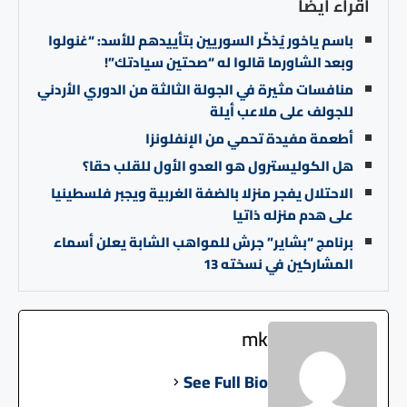
اقراء ايضا
باسم ياخور يُذكّر السوريين بتأييدهم للأسد: “غنولوا
وبعد الشاورما قالوا له “صحتين سيادتك”!
منافسات مثيرة في الجولة الثالثة من الدوري الأردني
للجولف على ملاعب أيلة
أطعمة مفيدة تحمي من الإنفلونزا
هل الكوليسترول هو العدو الأول للقلب حقا؟
الاحتلال يفجر منزلا بالضفة الغربية ويجبر فلسطينيا
على هدم منزله ذاتيا
برنامج “بشاير” جرش للمواهب الشابة يعلن أسماء
المشاركين في نسخته 13
mk
See Full Bio