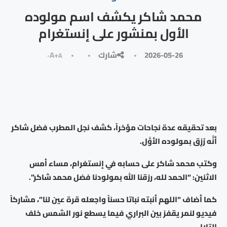
محمد شاكر يكشف اسم مولوده
الأول بمنشور على إنستغرام
2026-05-26
شارك
A+
A-
بعد تحقيقه عدة نجاحات مؤخراً، كشف نجل المطرب فضل شاكر
أنَّه رُزِق بمولوده الأوَّل.
وكتب محمد شاكر على حسابه في إنستغرام، مساء أمس
الاثنين: “الحمد لله، رزقنا الله بمولودنا فضل محمد شاكر”.
كما أضاف “اللهم أنبته نباتا حسناً واجعله قرة عين لنا”، مشاركاً
فيديو لنمر يقفز بين البراري فيما يسطع نور الشمس خلف
التلال.