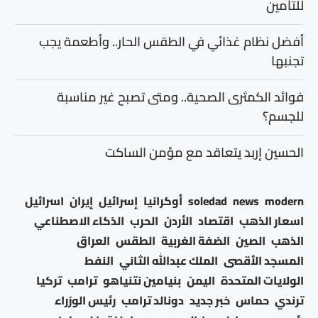
للتأمين
أفضل نظام غذائي في الطقس الحار.. وأطعمة يجب
تجنبها
فوائد الكمثرى الصحية.. ومتى تصبح غير مناسبة
للجسم؟
الحسين إربد يتعاقد مع مؤمن الساكت
modern
news
soledad
أوكرانيا
إسرائيل
إيران
اسرائيل
اسعار الذهب
اقتصاد
الأردن
الحرب
الذكاء الاصطناعي
الذهب
الصين
الضفة الغربية
الطقس
العراق
المسجد الأقصى
الملك عبدالله الثاني
النفط
الولايات المتحدة
اليمن
بنيامين نتنياهو
ترامب
تركيا
ترندي
حماس
خبر جديد
دونالد ترامب
رئيس الوزراء