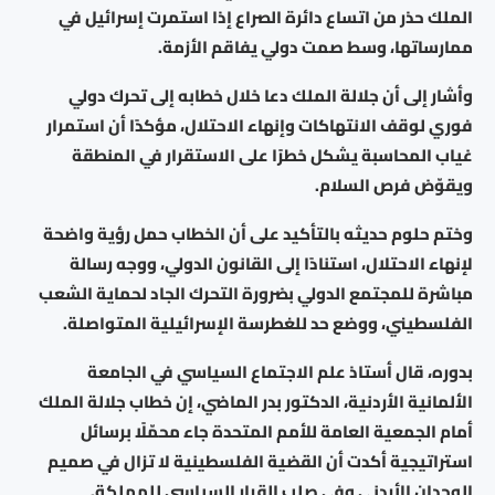
الملك حذر من اتساع دائرة الصراع إذا استمرت إسرائيل في
ممارساتها، وسط صمت دولي يفاقم الأزمة.
وأشار إلى أن جلالة الملك دعا خلال خطابه إلى تحرك دولي
فوري لوقف الانتهاكات وإنهاء الاحتلال، مؤكدًا أن استمرار
غياب المحاسبة يشكل خطرًا على الاستقرار في المنطقة
ويقوّض فرص السلام.
وختم حلوم حديثه بالتأكيد على أن الخطاب حمل رؤية واضحة
لإنهاء الاحتلال، استنادًا إلى القانون الدولي، ووجه رسالة
مباشرة للمجتمع الدولي بضرورة التحرك الجاد لحماية الشعب
الفلسطيني، ووضع حد للغطرسة الإسرائيلية المتواصلة.
بدوره، قال أستاذ علم الاجتماع السياسي في الجامعة
الألمانية الأردنية، الدكتور بدر الماضي، إن خطاب جلالة الملك
أمام الجمعية العامة للأمم المتحدة جاء محمّلًا برسائل
استراتيجية أكدت أن القضية الفلسطينية لا تزال في صميم
الوجدان الأردني وفي صلب القرار السياسي للمملكة.