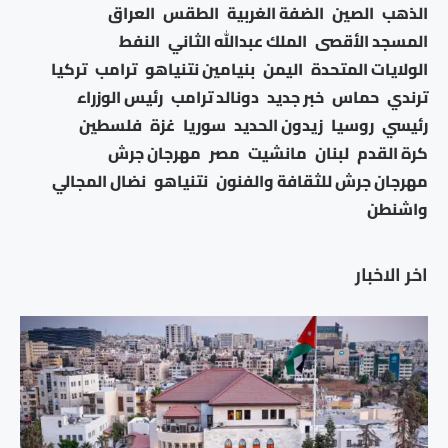
الذهب
الصين
الضفة الغربية
الطقس
العراق
المسجد الأقصى
الملك عبدالله الثاني
النفط
الولايات المتحدة
اليمن
بنيامين نتنياهو
ترامب
تركيا
ترندي
حماس
خبر جديد
دونالد ترامب
رئيس الوزراء
رئيسي
روسيا
زيدون الحديد
سوريا
غزة
فلسطين
كرة القدم
لبنان
مانشيت
مصر
مهرجان جرش
مهرجان جرش للثقافة والفنون
نتنياهو
نضال المجالي
واشنطن
اخر الاخبار