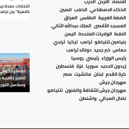
اقتصاد
الأردن
الحرب
انتخابات عمدة ني
الذكاء الاصطناعي
الذهب
الصين
كلامية” بين ترام
الضفة الغربية
الطقس
العراق
المسجد الأقصى
الملك عبدالله الثاني
النفط
الولايات المتحدة
اليمن
بنيامين نتنياهو
ترامب
تركيا
ترندي
حماس
خبر جديد
دونالد ترامب
رئيس الوزراء
رئيسي
روسيا
زيدون الحديد
سوريا
غزة
فلسطين
اجتماع حكومي 
كرة القدم
لبنان
مانشيت
مصر
لتعزيز جاهزية 
مهرجان جرش
وسلاسل التوري
مهرجان جرش للثقافة والفنون
نتنياهو
نضال المجالي
واشنطن