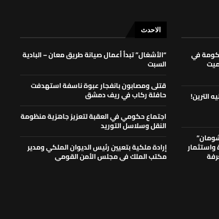
الاحدث
حكومة في
“الأشغال” تبدأ أعمال صيانة طريق معان – البادية
لميت
السبت
قتلى ومصابون بانفجار عبوة ناسفة استهدفت
حافلة ركاب في ريف دمشق
ه الترين!
اجتماع حكومي في العقبة لتعزيز جاهزية منظومة
النقل وسلاسل التوريد
شومان”
ة واستثمار
إرادة ملكية بتعيين رئيس الديوان الملكي ومدير
رفة
مكتب الملك في مجلس الأمن القومي