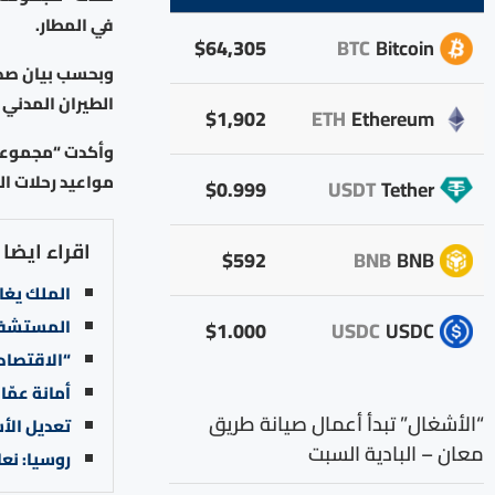
في المطار.
$64,305
BTC
Bitcoin
وبحسب بيان صدر 
الطيران المدني 
$1,902
ETH
Ethereum
وأكدت “مجموعة ا
مواعيد رحلات الم
$0.999
USDT
Tether
اقراء ايضا
$592
BNB
BNB
الملك يغا
المستشفى الم
$1.000
USDC
USDC
“الاقتصادي والاجتماعي”: 475
أمانة عمّا
“الأشغال” تبدأ أعمال صيانة طريق
تعديل الأ
معان – البادية السبت
روسيا: نع