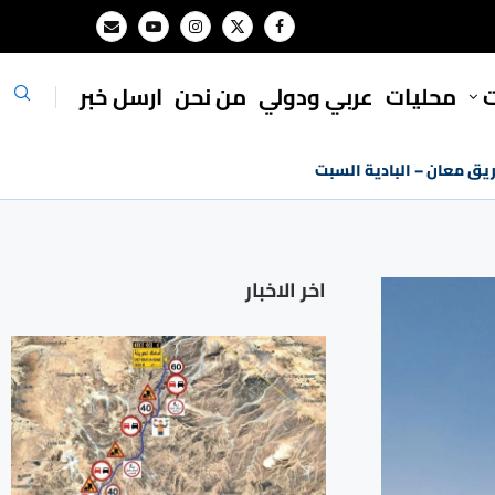
ت
محليات
⁠عربي ودولي
من نحن
ارسل خبر
ريق معان – البادية السبت
اخر الاخبار