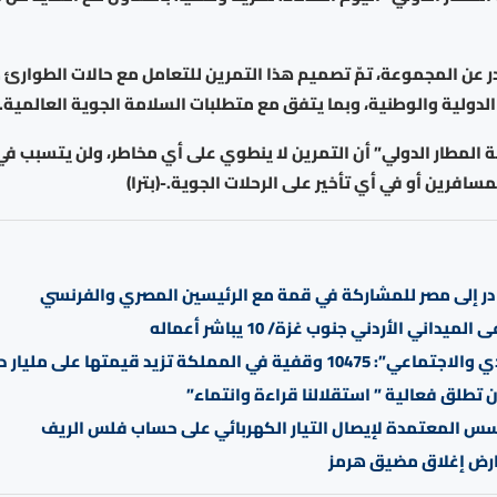
عن المجموعة، تمّ تصميم هذا التمرين للتعامل مع حالات الطوارئ ط
الدولية والوطنية، وبما يتفق مع متطلبات السلامة الجوية العالمية.
لمطار الدولي” أن التمرين لا ينطوي على أي مخاطر، ولن يتسبب في ا
سافرين أو في أي تأخير على الرحلات الجوية.-(بترا)
در إلى مصر للمشاركة في قمة مع الرئيسين المصري والفرنسي
يداني الأردني جنوب غزة/ 10 يباشر أعماله
10 وقفية في المملكة تزيد قيمتها على مليار دينار
ن تطلق فعالية ” استقلالنا قراءة وانتماء”
سس المعتمدة لإيصال التيار الكهربائي على حساب فلس الريف
ارض إغلاق مضيق هرمز