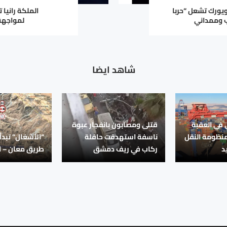
ويورك تشعل “حربا
الملكة رانيا 
ب وممداني
لمواجهة 
شاهد ايضا
في العقبة
قتلى ومصابون بانفجار عبوة
منظومة النقل
ناسفة استهدفت حافلة
“الأشغال” تبدأ
د
ركاب في ريف دمشق
طريق معان – ال