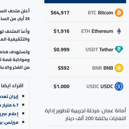
أعلن متحف السيار
$64,917
BTC
Bitcoin
25 أيار، من الساعة الـ10 صباحاً وحتى الـ 10مساء؛ احتفاء بعيد الاستقلال الـ80 للمملكة.
$1,916
ETH
Ethereum
وأعدّ المتحف له
والتثقيفية المو
$0.999
USDT
Tether
وتستهدف هذه الم
ومواكبة قصة تطو
$592
BNB
BNB
من الفخر والاعتز
اقراء ايضا
$1.000
USDC
USDC
إيران تعدم
4.7 مليار دينار إيرادات للخزينة.. والدين العام يرتفع إلى 35.3 مليار دينار
أمانة عمان: مرحلة تجريبية لتطوير إدارة
إعلام عبر
النفايات بكلفة 200 ألف دينار
ميرتس: بوت