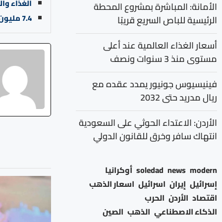
الغذاء والدواء: ضبط 65 تن
الأمانة: المباشرة بمشروع المحطة
7.4 مليون دينار حجم التداول في بورصة عمان
الرئيسية للباص السريع قريبًا
أسعار الغذاء العالمية عند أعلى
مستوى منذ 3 سنوات ونصف
فينيسيوس جونيور يمدد عقده مع
ريال مدريد حتى 2032
الأردن: الاعتداء الحوثي على السعودية
انتهاك سافر وخرق للقانون الدولي
modern
news
soledad
أوكرانيا
إسرائيل
إيران
اسرائيل
اسعار الذهب
اقتصاد
الأردن
الحرب
الذكاء الاصطناعي
الذهب
الصين