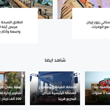
تاني يزور إيران
انطلاق النسخة 
مع الولايات
مرسى أيلة ل
شاهد ايضا
عالمية عند
الأمانة: المباشرة بمشروع
أمانة عمان: مر
أعلى مستوى منذ 3 سنوات
المحطة الرئيسية للباص
لتطوير إدارة ال
السريع قريبًا
200 ألف دينار