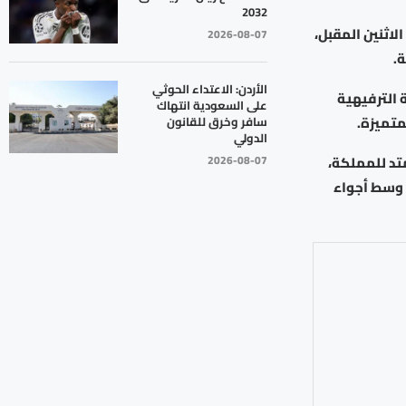
2032
لاثنين المقبل،
2026-08-07
الأردن: الاعتداء الحوثي
 الترفيهية
على السعودية انتهاك
متميزة.
سافر وخرق للقانون
الدولي
2026-08-07
تد للمملكة،
 وسط أجواء