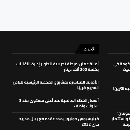
الاحدث
حكومة في
أمانة عمان: مرحلة تجريبية لتطوير إدارة النفايات
لميت
بكلفة 200 ألف دينار
الأمانة: المباشرة بمشروع المحطة الرئيسية للباص
السريع قريبًا
ه الترين!
أسعار الغذاء العالمية عند أعلى مستوى منذ 3
سنوات ونصف
شومان”
ة واستثمار
فينيسيوس جونيور يمدد عقده مع ريال مدريد
رفة
حتى 2032