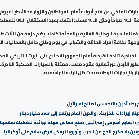
ات الملكي عن فتح أبوابه أمام المواطنين والزوار مجاناً، طيلة يوم ا
ذه المناسبة الوطنية الغالية برنامجاً متكاملاً، يضم حزمة من الأنشطة
جهة لكافة أفراد العائلة والشباب في يوم وطني حافل بالفعاليات ال
بادرة إتاحة الفرصة أمام الجمهور للاطلاع على الإرث التاريخي المم
ر الأردن عبر ثمانية عقود مضت، ممثلة بالسيارات الملكية النادرة،
از بالإنجازات الوطنية تحت ظل الراية الهاشمية.
 رجلا أدين بالتجسس لصالح إسرائيل
ي: اتفاق أميركي إسرائيلي يمنح حماس مهلة نهائية لتفكيك سلاحها
ين بلا مخرج ناجح من الحرب وأوروبا ترفض فرض سلام على أوكرانيا