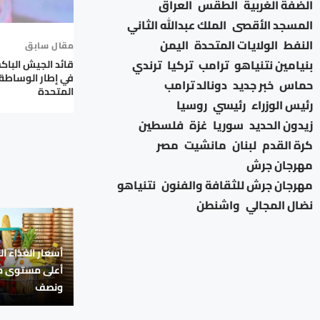
الضفة الغربية
الطقس
العراق
المسجد الأقصى
الملك عبدالله الثاني
النفط
الولايات المتحدة
اليمن
مقال سابق
بنيامين نتنياهو
ترامب
تركيا
ترندي
قائد الجيش الباكس
في إطار الوساطة 
حماس
خبر جديد
دونالد ترامب
المتحدة
رئيس الوزراء
رئيسي
روسيا
زيدون الحديد
سوريا
غزة
فلسطين
كرة القدم
لبنان
مانشيت
مصر
مهرجان جرش
مهرجان جرش للثقافة والفنون
نتنياهو
نضال المجالي
واشنطن
أسعار الغذاء ال
ونصف