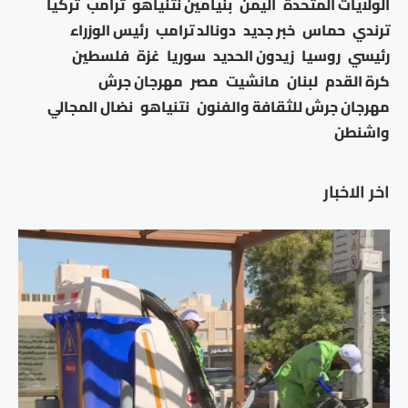
الولايات المتحدة
اليمن
بنيامين نتنياهو
ترامب
تركيا
ترندي
حماس
خبر جديد
دونالد ترامب
رئيس الوزراء
رئيسي
روسيا
زيدون الحديد
سوريا
غزة
فلسطين
كرة القدم
لبنان
مانشيت
مصر
مهرجان جرش
مهرجان جرش للثقافة والفنون
نتنياهو
نضال المجالي
واشنطن
اخر الاخبار