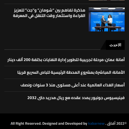
مذكرة تفاهم بين “شومان” و”جت” لتعزيز
القراءة واستثمار وقت التنقل في المعرفة
الاحدث
أمانة عمان: مرحلة تجريبية لتطوير إدارة النفايات بكلفة 200 ألف دينار
الأمانة: المباشرة بمشروع المحطة الرئيسية للباص السريع قريبًا
أسعار الغذاء العالمية عند أعلى مستوى منذ 3 سنوات ونصف
فينيسيوس جونيور يمدد عقده مع ريال مدريد حتى 2032
©2022 أفاق . All Right Reserved. Designed and Developed by
kabarnew.