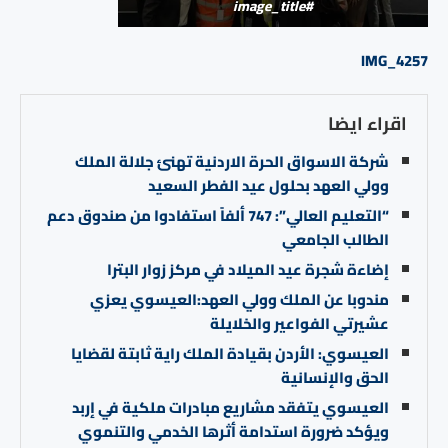
#image_title
IMG_4257
اقراء ايضا
شركة الاسواق الحرة الاردنية تهنئ جلالة الملك
وولي العهد بحلول عيد الفطر السعيد
“التعليم العالي”: 747 ألفاً استفادوا من صندوق دعم
الطالب الجامعي
إضاءة شجرة عيد الميلاد في مركز زوار البترا
مندوبا عن الملك وولي العهد:العيسوي يعزي
عشيرتي الفواعير والخلايلة
العيسوي: الأردن بقيادة الملك راية ثابتة لقضايا
الحق والإنسانية
العيسوي يتفقد مشاريع مبادرات ملكية في إربد
ويؤكد ضرورة استدامة أثرها الخدمي والتنموي