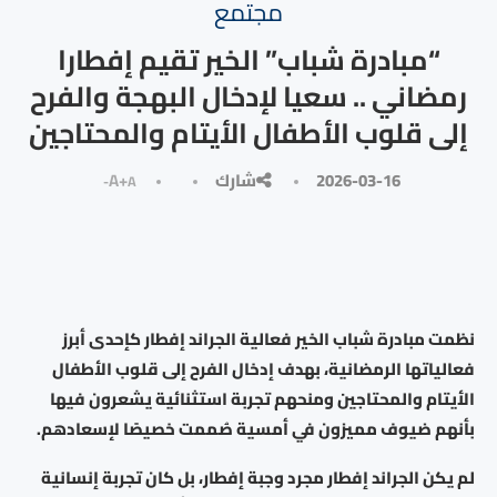
مجتمع
“مبادرة شباب” الخير تقيم إفطارا
رمضاني .. سعيا لإدخال البهجة والفرح
إلى قلوب الأطفال الأيتام والمحتاجين
2026-03-16
شارك
A+
A-
نظمت مبادرة شباب الخير فعالية الجراند إفطار كإحدى أبرز
فعالياتها الرمضانية، بهدف إدخال الفرح إلى قلوب الأطفال
الأيتام والمحتاجين ومنحهم تجربة استثنائية يشعرون فيها
بأنهم ضيوف مميزون في أمسية صُممت خصيصًا لإسعادهم.
لم يكن الجراند إفطار مجرد وجبة إفطار، بل كان تجربة إنسانية