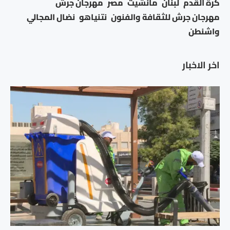
كرة القدم
لبنان
مانشيت
مصر
مهرجان جرش
مهرجان جرش للثقافة والفنون
نتنياهو
نضال المجالي
واشنطن
اخر الاخبار