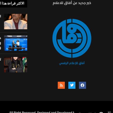
خبر جديد عن أفاق للاعلام
الاكثر قراءة هذا ا
ا
م
و
و
ت
©2022 أفاق . All Right Reserved. Designed and Developed by
kabarnew.