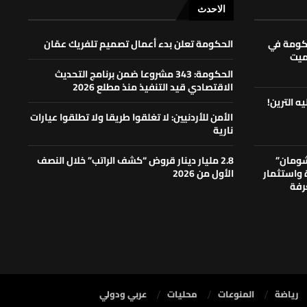
الاحدث
حكومة في
الحكومة تعلن بدء أعمال تصميم تلفريك عمّان
لميت
الحكومة: 343 مشروعا ضمن برنامج التحديث
الاقتصادي قيد التنفيذ منذ مطلع 2026
ه الترين!
الأمن للأردنيين: لا تغلقوا طريقا ولا تطلقوا عيارات
نارية
شومان”
2.8 مليار دينار قروض “كشف الراتب” خلال النصف
ة واستثمار
الأول من 2026
رفة
رياضة
المنوعات
محليات
⁠عربي ودولي