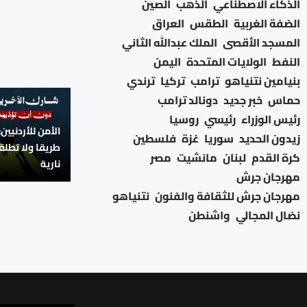
الذكاء الاصطناعي
الذهب
الصين
الضفة الغربية
الطقس
العراق
المسجد الأقصى
الملك عبدالله الثاني
النفط
الولايات المتحدة
اليمن
بنيامين نتنياهو
ترامب
تركيا
ترندي
حماس
خبر جديد
دونالد ترامب
رئيس الوزراء
رئيسي
روسيا
الأمن للأردنيين:
زيدون الحديد
سوريا
غزة
فلسطين
طريقا ولا تطلق
كرة القدم
لبنان
مانشيت
مصر
نارية
مهرجان جرش
مهرجان جرش للثقافة والفنون
نتنياهو
نضال المجالي
واشنطن