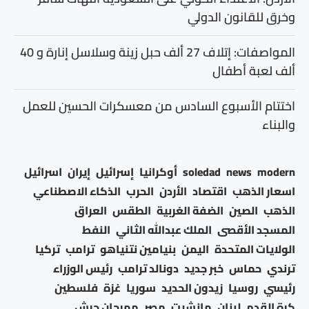
وخرق للقانون الدولي
المواصفات: إتلاف 27 ألف حبل زينة وسلاسل إنارة و 40
ألف لعبة أطفال
اختتام الأسبوع السادس من معسكرات الحسين للعمل
والبناء
modern
news
soledad
أوكرانيا
إسرائيل
إيران
اسرائيل
اسعار الذهب
اقتصاد
الأردن
الحرب
الذكاء الاصطناعي
الذهب
الصين
الضفة الغربية
الطقس
العراق
المسجد الأقصى
الملك عبدالله الثاني
النفط
الولايات المتحدة
اليمن
بنيامين نتنياهو
ترامب
تركيا
ترندي
حماس
خبر جديد
دونالد ترامب
رئيس الوزراء
رئيسي
روسيا
زيدون الحديد
سوريا
غزة
فلسطين
كرة القدم
لبنان
مانشيت
مصر
مهرجان جرش