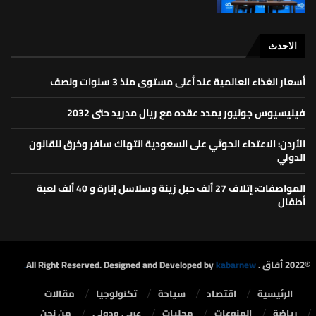
الاحدث
أسعار الغذاء العالمية عند أعلى مستوى منذ 3 سنوات ونصف
فينيسيوس جونيور يمدد عقده مع ريال مدريد حتى 2032
الأردن: الاعتداء الحوثي على السعودية انتهاك سافر وخرق للقانون
الدولي
المواصفات: إتلاف 27 ألف حبل زينة وسلاسل إنارة و 40 ألف لعبة
أطفال
©2022 أفاق . All Right Reserved. Designed and Developed by
kabarnew.
الرئيسية
⁠اقتصاد
سياحة
تكنولوجيا
مقالات
رياضة
المنوعات
محليات
⁠عربي ودولي
من نحن