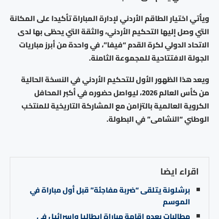
ويأتي اختيار الطاقم الأردني لإدارة المباراة تأكيدا على المكانة
التي وصل إليها التحكيم الأردني، والثقة التي يحظى بها لدى
الاتحاد الدولي لكرة القدم “فيفا”، في واحدة من أبرز مباريات
الجولة الافتتاحية للمجموعة الثامنة.
ويعد هذا الظهور الأول للتحكيم الأردني في النسخة الحالية
من كأس العالم 2026، ليواصل حضوره في أكبر المحافل
الكروية العالمية بالتزامن مع المشاركة التاريخية للمنتخب
الوطني “النشامى” في البطولة.
اقراء ايضا
برشلونة يتلقى “ضربة مفاجئة” قبل أول مباراة في
الموسم
مطالبات بعدم إقامة مباراة إيطاليا وإسرائيل في