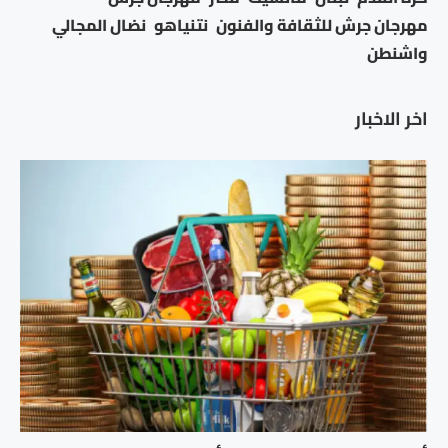
مهرجان جرش للثقافة والفنون
نتنياهو
نضال المجالي
واشنطن
اخر الاخبار