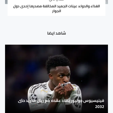
الغذاء والدواء: عينات الجميد المخالفة مصدرها إحدى دول
الجوار
شاهد ايضا
فينيسيوس جونيور يمدد عقده مع ريال مدريد حتى
2032