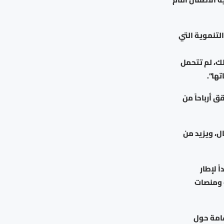
لتنموية التي
لك، لم تتحمل
ها”.
ق أرباحاً من
ل، ويزيد من
 لإطار
 ومنصات
امة حول