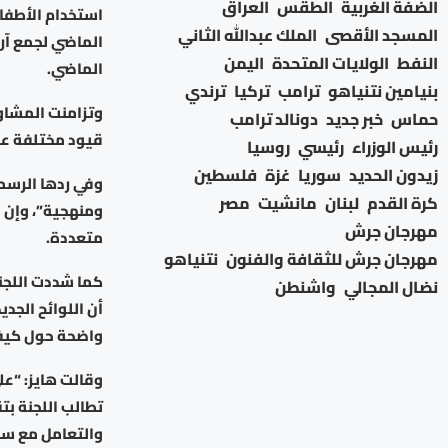
الضفة الغربية
الطقس
العراق
استخدام الأطفا
المسجد الأقصى
الملك عبدالله الثاني
الماضي لجمع آرا
النفط
الولايات المتحدة
اليمن
الماضي.
بنيامين نتنياهو
ترامب
تركيا
ترندي
حماس
خبر جديد
دونالد ترامب
قيود مختلفة عل
رئيس الوزراء
رئيسي
روسيا
زيدون الحديد
سوريا
غزة
فلسطين
وفي ردها الرسمي
كرة القدم
لبنان
مانشيت
مصر
ومنهجية”، وإن ش
مهرجان جرش
متعددة.
مهرجان جرش للثقافة والفنون
نتنياهو
كما شددت اللجن
نضال المجالي
واشنطن
أن اللوائح الجد
واضحة حول كيفي
وقالت هايز: “عل
تطالب اللجنة بت
والتعامل مع سلا