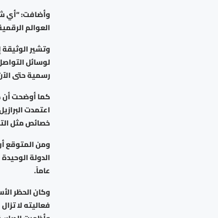
وأضافت: “أي شي
العوالم الرقمية
وتشير الوثيقة إ
لوسائل التواصل ا
رسمية حتى الآن
كما أوضحت أن د
خصائص مثل التمر
عاماً.
فعاليته لا تزال