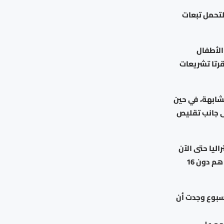
تحمل تبعات
الأطفال
أقرتا تشريعات
شابهة، في حين
ر قانوني، إلى جانب تقليص
 عام 2026، بينما أصبحت أستراليا حتى الآن
الدولة الوحيدة التي تطبق حظراً شاملاً على استخدام وسائل التواصل الاجتماعي لمن هم دون 16
 دراسة نُشرت هذا الأسبوع وجدت أن