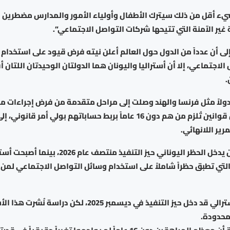
ء أقل من ذلك سيترك الأطفال وأولياء الأمور والمدارس مضطرين ل
 غير الآمنة التي تتيحها شركات التواصل الاجتماعي”.
لى أن عدداً من الدول حول العالم أعلن نيته فرض قيود على استخدام 
لاجتماعي، إلا أن أستراليا واليونان هما الدولتان الوحيدتان اللتان 
.
ولاً مثل فرنسا والهند وصلت إلى مراحل متقدمة من فرض إجراءات م
اعتمدت البرازيل قوانين تُلزم من هم دون 16 عاماً بربط حساباتهم بولي أم
ير اللانهائي.
ومن المتوقع أن يدخل الحظر اليوناني حيز التنفيذ منتصف
وكان الحظر الأسترالي قد دخل حيز التنفيذ في ديسمبر 2025، لكن
 محدودة.