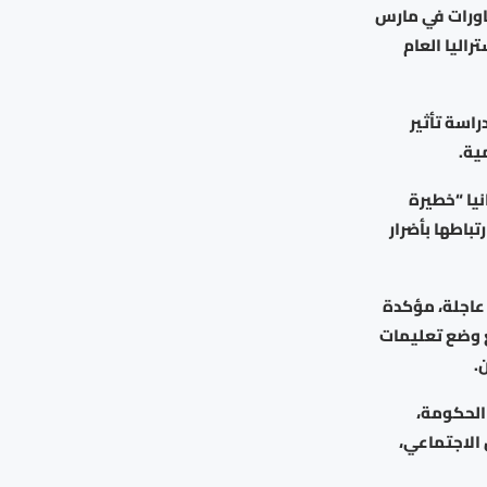
اورات في مارس
اليا العام
ر ستة أسابيع وتشارك فيها 300 عائلة، لدراسة تأثير
ية.
نيا “خطيرة
باطها بأضرار
عاجلة، مؤكدة
ع وضع تعليمات
.
 الحكومة،
 الاجتماعي،