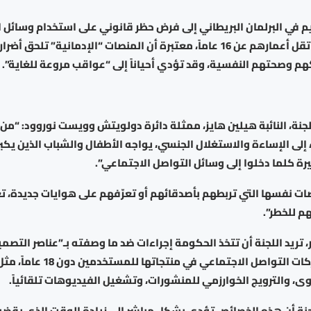
م في البرلمان البريطاني إلى فرض حظر قانوني على استخدام وسائل 
الاجتماعي لمن تقل أعمارهم عن 16 عاماً، معتبرة أن المنصات “الإدمانية” تلحق أض
م وصحتهم النفسية، وقد تؤدي أحياناً إلى “عواقب مروعة للغاية”.
جنة، النائبة هيلين هايز، ممثلة دائرة دولويتش وويست نوروود: “من ا
إلى الإساءة والاستغلال الجنسي، يواجه الأطفال والشباب الذين يكبر
يرة كلما دخلوا إلى وسائل التواصل الاجتماعي”.
ات نفسها التي تربطهم بأصدقائهم أو تعرّفهم على هوايات جديدة، 
م للخطر”.
، تريد اللجنة أن تتخذ الحكومة إجراءات ضد ما وصفته بـ”عناصر التصمي
التي تدمجها شركات التواصل الاجتماعي في منتجات
وى، والترويج الخوارزمي للمنشورات، وتشغيل الفيديوهات تلقائياً.
جنة أن هذه الخصائص تؤدي بشكل مباشر إلى زيادة الوقت الذي يقضيه