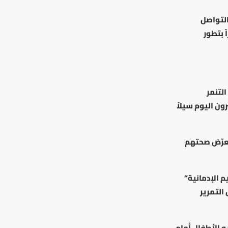
التواصل
راراً بتطور
لتنمر
ون اليوم سيلاً
تعرّض صحتهم
م الإدمانية”
ها للمستخدمين دون 18 عاماً، مثل التمرير
 الأطفال أمام