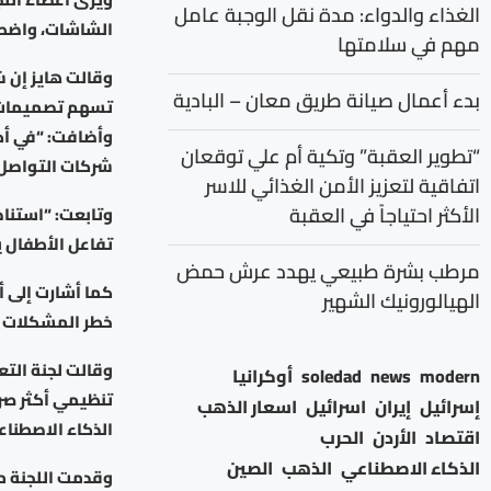
الغذاء والدواء: مدة نقل الوجبة عامل
الشاشات، واضطر
مهم في سلامتها
وقالت هايز إن ش
بدء أعمال صيانة طريق معان – البادية
تسهم تصميمات 
وأضافت: “في أكث
“تطوير العقبة” وتكية أم علي توقعان
شركات التواصل 
اتفاقية لتعزيز الأمن الغذائي للاسر
الأكثر احتياجاً في العقبة
وتابعت: “استنادا
تفاعل الأطفال ي
مرطب بشرة طبيعي يهدد عرش حمض
كما أشارت إلى أ
الهيالورونيك الشهير
خطر المشكلات ا
وقالت لجنة التع
modern
news
soledad
أوكرانيا
تنظيمي أكثر صر
إسرائيل
إيران
اسرائيل
اسعار الذهب
الذكاء الاصطناع
اقتصاد
الأردن
الحرب
الذكاء الاصطناعي
الذهب
الصين
وقدمت اللجنة م