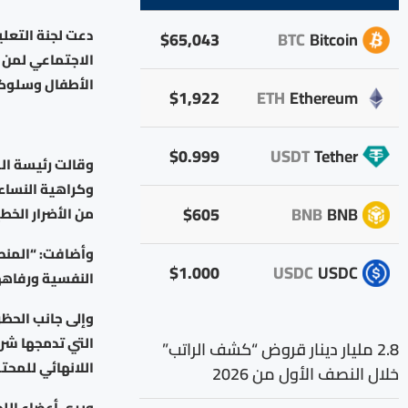
دعت لجنة التعلي
$65,043
BTC
Bitcoin
الأطفال وسلوكه
$1,922
ETH
Ethereum
$0.999
USDT
Tether
وقالت رئيسة الل
وكراهية النساء 
$605
BNB
BNB
من الأضرار الخط
وأضافت: “المنص
$1.000
USDC
USDC
النفسية ورفاهه
وإلى جانب الحظر
2.8 مليار دينار قروض “كشف الراتب”
اللانهائي للمحت
خلال النصف الأول من 2026
ويرى أعضاء الل