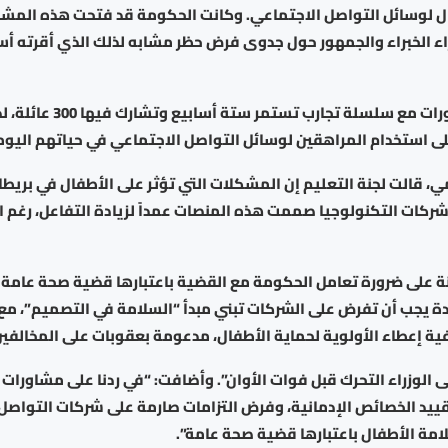
ل لوسائل التواصل الاجتماعي. وكانت الحكومة قد فتحت هذه المش
ء الخبراء والجمهور حول جدوى فرض حظر مشابه لذلك الذي أقرته أستر
وتزامنت المشاورات مع سلسلة تجارب تستم
ى استخدام المراهقين لوسائل التواصل الاجتماعي في حياتهم اليوم
، قالت لجنة التعليم إن المشكلات التي تؤثر على الأطفال في بريطا
ركات التكنولوجيا صممت هذه المنصات عمداً لزيادة التفاعل، رغم ارت
ة على ضرورة تعامل الحكومة مع القضية باعتبارها قضية صحة عامة 
يدة يجب أن تفرض على الشركات تبني مبدأ “السلامة في التصميم”، م
ة إعطاء الأولوية لحماية الأطفال، مدعومة بعقوبات على المخالفين
ى الوزراء التحرك قبل فوات الأوان”. وأضافت: “في ردنا على مشاورات
قييد الخصائص الإدمانية، وفرض التزامات صارمة على شركات التواصل
مة الأطفال باعتبارها قضية صحة عامة”.