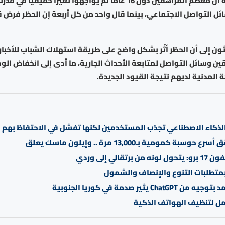
وأظهرت الدراسة أن معظم المراهقين دون 16 عاماً لم يواجهوا تغيراً حقيقياً
ل التواصل الاجتماعي، بينما قال واحد من كل أربعة إن الحظر فرض قي
ون إلى أن الحظر أثّر بشكل واضح على طريقة استهلاك الشباب للأخبار
ين وسائل التواصل لمتابعة الأحداث الجارية، ما أدى إلى انخفاض الوص
 المدنية لديهم نتيجة القيود الجديدة.
لذكاء الاصطناعي تجذب المستخدمين لكنها تفشل في الاحتفاظ بهم
وسبة كمومية بـ13,000 مرة .. وإيلون ماسك يعلق
 برتقالي إلى وردي
 بمتطلبات التنوع والإنصاف والشمول
ChatG يثير صدمة في كوريا الجنوبية
ل لتنظيف الهواتف الذكية