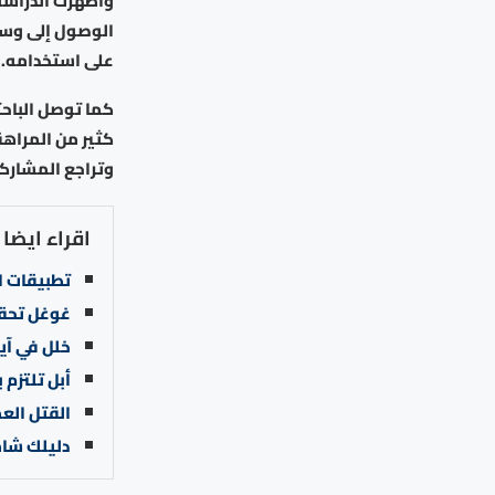
الوصول إلى وسائ
على استخدامه.
كما توصل الباحث
كثير من المراهق
وتراجع المشاركة
اقراء ايضا
تطبيقات ا
غوغل تحقق أسرع ح
خلل في آيفون 17 برو: يتحول لونه من
أبل تلتزم
القتل العمد بتوجيه من PT
دليلك شام