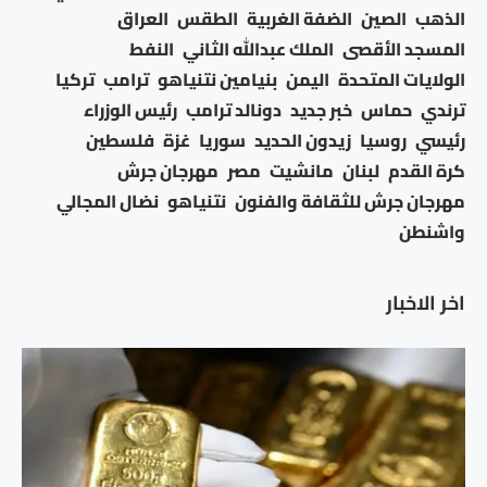
الذهب
الصين
الضفة الغربية
الطقس
العراق
المسجد الأقصى
الملك عبدالله الثاني
النفط
الولايات المتحدة
اليمن
بنيامين نتنياهو
ترامب
تركيا
ترندي
حماس
خبر جديد
دونالد ترامب
رئيس الوزراء
رئيسي
روسيا
زيدون الحديد
سوريا
غزة
فلسطين
كرة القدم
لبنان
مانشيت
مصر
مهرجان جرش
مهرجان جرش للثقافة والفنون
نتنياهو
نضال المجالي
واشنطن
اخر الاخبار