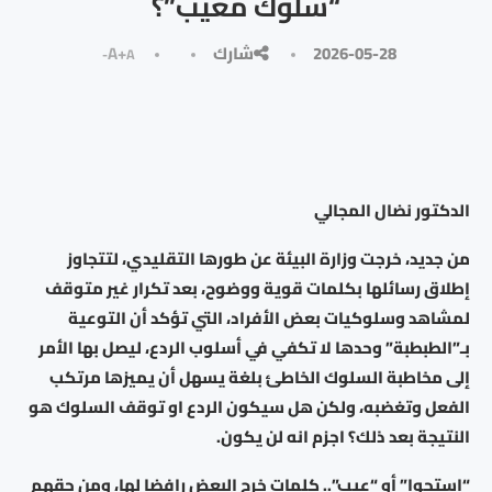
“سلوك معيب”؟
2026-05-28
شارك
A+
A-
الدكتور نضال المجالي
من جديد، خرجت وزارة البيئة عن طورها التقليدي، لتتجاوز
إطلاق رسائلها بكلمات قوية ووضوح، بعد تكرار غير متوقف
لمشاهد وسلوكيات بعض الأفراد، التي تؤكد أن التوعية
بـ”الطبطبة” وحدها لا تكفي في أسلوب الردع، ليصل بها الأمر
إلى مخاطبة السلوك الخاطئ بلغة يسهل أن يميزها مرتكب
الفعل وتغضبه، ولكن هل سيكون الردع او توقف السلوك هو
النتيجة بعد ذلك؟ اجزم انه لن يكون.
“استحوا” أو “عيب”.. كلمات خرج البعض رافضا لها، ومن حقهم