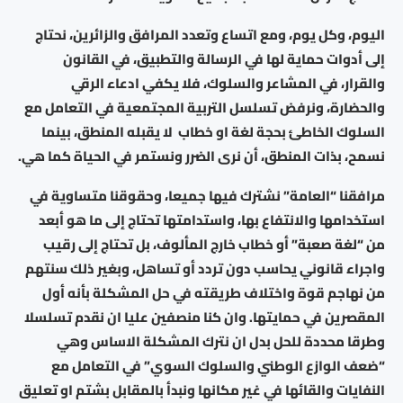
اليوم، وكل يوم، ومع اتساع وتعدد المرافق والزائرين، نحتاج
إلى أدوات حماية لها في الرسالة والتطبيق، في القانون
والقرار، في المشاعر والسلوك، فلا يكفي ادعاء الرقي
والحضارة، ونرفض تسلسل التربية المجتمعية في التعامل مع
السلوك الخاطئ بحجة لغة او خطاب
لا يقبله المنطق، بينما
نسمح، بذات المنطق، أن نرى الضرر ونستمر في الحياة كما هي.
مرافقنا “العامة” نشترك فيها جميعا، وحقوقنا متساوية في
استخدامها والانتفاع بها، واستدامتها تحتاج إلى ما هو أبعد
من “لغة صعبة” أو خطاب خارج المألوف، بل تحتاج إلى رقيب
واجراء قانوني يحاسب دون تردد أو تساهل، وبغير ذلك سنتهم
من نهاجم قوة واختلاف طريقته في حل المشكلة بأنه أول
المقصرين في حمايتها. وان كنا منصفين عليا ان نقدم تسلسلا
وطرقا محددة للحل بدل ان نترك المشكلة الاساس وهي
“ضعف الوازع الوطني والسلوك السوي” في التعامل مع
النفايات والقائها في غير مكانها ونبدأ بالمقابل بشتم او تعليق