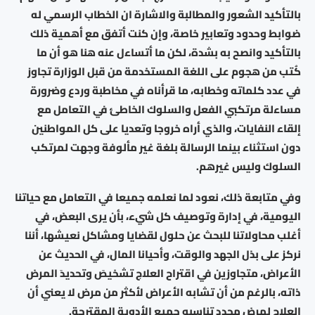
بالتأكيد الشعور والمطالبة والاشارة ان الخطاب الرسمي له
ضوابط وحدود وتعابير خاصة، وإن كنت أتفق مع أهمية ذلك
بالتأكيد وانصح به بشدة، لكن ما أتساءل عنه هنا هو أن ما
كُتب من هجوم على اللغة المستخدمة من قبل الوزارة تجاوز
في عدد كلماته وخطابه، ما قرأناه في مخاطبة وردع وضرورة
مساءلة مرتكبي الفعل والسلوك الخاطئ في التعامل مع
إلقاء النفايات، والذي أراه خروجا وتعديا على كل المواطنين
دون استثناء بينما الرسالة بلغة غير مألوفة وجهت لمرتكب
السلوك وليس غيرهم.
وفي متابعة ذلك، نعود لما نعلمه جميعا في التعامل مع حياتنا
اليومية، في إدارة وتوصيف كل شيء، بأن يرى البعض، في
أغلب محاولاتنا للبحث عن حلول لقضايا ومشاكل نعيشها، أننا
نركز على بذل الجهد والوقت، وأحيانا المال، في الحديث عن
الأعراض، متجاوزين في اقتراح العلاج تشخيصَ وتحديدَ المرض
ذاته، بالرغم من أن تشابه الأعراض لأكثر من مرض لا يعني أن
العلاج لمرض محدد تناسبه جميع الأدوية المقترحة.