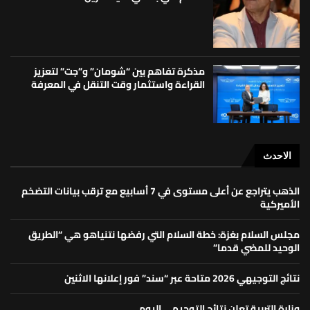
مذكرة تفاهم بين “شومان” و”جت” لتعزيز
القراءة واستثمار وقت التنقل في المعرفة
الاحدث
الذهب يتراجع عن أعلى مستوى في 7 أسابيع مع ترقب بيانات التضخم
الأميركية
مجلس السلام بغزة: خطة السلام التي رفضها نتنياهو هي “الطريق
الوحيد للمضي قدما”
نتائج التوجيهي 2026 متاحة عبر “سند” فور إعلانها الاثنين
وزارة التربية تعلن نتائج التوجيهي اليوم