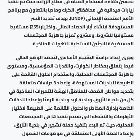
تحسين كفاءة استخدام المياه في قطاع الزراعة حيث تم تنفيذ
زيارات ميدانية في محافظتي الكرك ومادبا بالتعاون مع برنامج
الأمم المتحدة الإنمائي (UNDP)، بهدف تحديد الأسر
المستهدفة لإنشاء آبار الحصاد المائي واختيار (255) مستفيدا
مستوفيا للشروط، ومشروع تعزيز جاهزية المجتمعات
المستضيفة للاجئين للاستجابة للتغيرات المناخية.
وجرى إعداد دراسة التقييم الأساسي لتحديد الوضع الحالي
فيما يتعلق بمخاطر الكوارث، والقدرات المؤسسية، ومستوى
جاهزية المجتمعات المحلية، واستخدام الحلول القائمة على
الطبيعة للبلديات المستهدفة، وإعداد 3 دراسات متعلقة
بتحديد مواطن الضعف للمناطق الهشة للتغيرات المناخية في
كل من بلدية الأزرق، وبلدية اربد وبلدية الرمثا وإعداد التدخلات
الخاصة بإدارة المخاطر والحلول القائمة على الطبيعة لاختيار
الأولويات والأنشطة التي سيتم تنفيذها في المجتمعات
المحلية، حيث تم البدء بتنفيذ حملة تشجير في بلدية الأزرق،
وإعداد الخطة الأولى المتعلقة في موضوعات الشمول