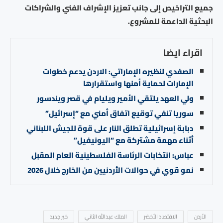
جميع التراخيص إلى جانب تعزيز الإشراف الفني والشراكات
البحثية الداعمة للمشروع.
اقراء ايضا
الصفدي لنظيره الإماراتي: الاردن يدعم خطوات
الإمارات لحماية أمنها واستقرارها
ولي العهد يلتقي الأمير ويليام في قصر ويندسور
سوريا تنفي توقيع اتفاق أمني مع “إسرائيل”
دبابة إسرائيلية تطلق النار على قوة للجيش اللبناني
أثناء مهمة مشتركة مع “اليونيفيل”
عباس: انتخابات الرئاسة الفلسطينية العام المقبل
نمو قوي في حوالات الأردنيين من الخارج خلال 2026
الأردن
الاقتصاد الأخضر
الملك عبدالله الثاني
خبر جديد