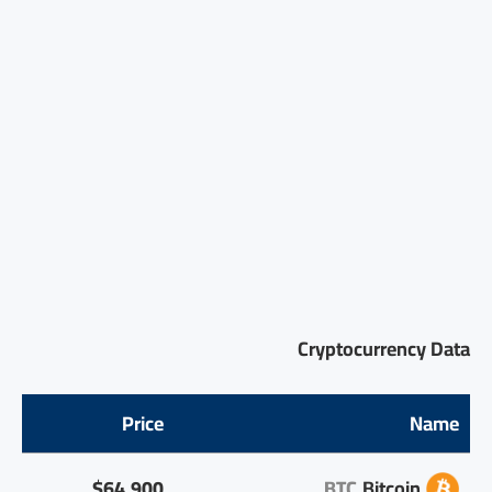
Cryptocurrency Data
Price
Name
$64,900
BTC
Bitcoin