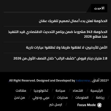
الاحدث
الحكومة تعلن بدء أعمال تصميم تلفريك عمّان
الحكومة: 343 مشروعا ضمن برنامج التحديث الاقتصادي قيد التنفيذ
منذ مطلع 2026
الأمن للأردنيين: لا تغلقوا طريقا ولا تطلقوا عيارات نارية
2.8 مليار دينار قروض “كشف الراتب” خلال النصف الأول من 2026
©2022 أفاق . All Right Reserved. Designed and Developed by
kabarnew.
الرئيسية
⁠اقتصاد
سياحة
تكنولوجيا
مقالات
رياضة
المنوعات
محليات
⁠عربي ودولي
من نحن
ارسل خبر
Focus Mode