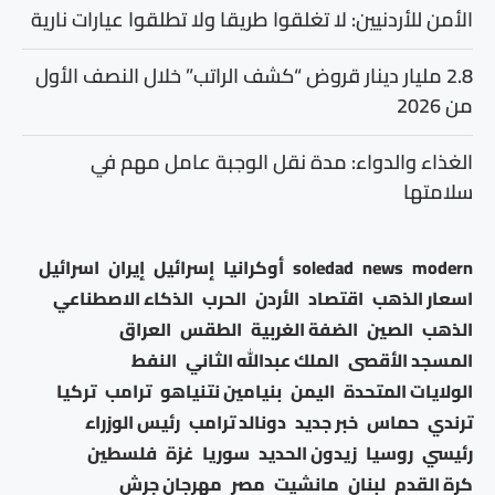
الأمن للأردنيين: لا تغلقوا طريقا ولا تطلقوا عيارات نارية
2.8 مليار دينار قروض “كشف الراتب” خلال النصف الأول
من 2026
الغذاء والدواء: مدة نقل الوجبة عامل مهم في
سلامتها
modern
news
soledad
أوكرانيا
إسرائيل
إيران
اسرائيل
اسعار الذهب
اقتصاد
الأردن
الحرب
الذكاء الاصطناعي
الذهب
الصين
الضفة الغربية
الطقس
العراق
المسجد الأقصى
الملك عبدالله الثاني
النفط
الولايات المتحدة
اليمن
بنيامين نتنياهو
ترامب
تركيا
ترندي
حماس
خبر جديد
دونالد ترامب
رئيس الوزراء
رئيسي
روسيا
زيدون الحديد
سوريا
غزة
فلسطين
كرة القدم
لبنان
مانشيت
مصر
مهرجان جرش