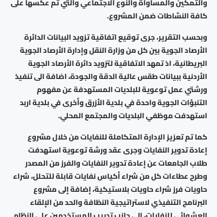
والتمكين والمساواة والنوع الاجتماعي والتي تم عكسها على
كافة النشاطات ضمن المشروع.
وبحسب التقرير، جرى توقيع اتفاقية تزويد البيانات الدائرة
الأرصاد الجوية بين كل من وزارة النقل وإدارة الأرصاد الجوية
البريطانية، اذ تمهد الاتفاقية لتزويد دائرة الأرصاد الجوية
الأردنية ببيانات طقس عالية الدقة والجودة، اضافة الى تنفيذ
ورشتي عمل توعوية للبلديات المستهدفة عن مفهوم
التنبؤات الجوية واحدة في بلدية الأزرق وأخرى في بلدية اربد
استهدفت موظفي البلديات والمجتمع المحلي.
كما تم تعزيز الإدارة المتكاملة للنفايات من خلال مشروع
إعادة تدوير النفايات وجرى عقد ورشة توعوية استهدفت
طلاب الجامعات عن إعادة تدوير النفايات والفرز من المصدر
وطرح عطاءات كل من شراء أكياس نفايات قابلة للتحلل، شراء
حاويات فرز شراء حاويات بلاستيكية، إضافة إلى مشروع
البرنامج التنفيذي لاستراتيجية النظافة والحد من الإلقاء
العشوائي للنفايات، إلى جانب تدريب المستخدمين على النظام