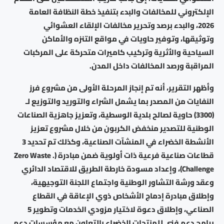
الإلكتروني للمخالفات والبدء بتنفيذ خطة النظافة العامة
2026، والبدء برصد وتحرير مخالفات الإلقاء العشوائي
وتوثيقها، وتوفير حاويات في مواقع التنزه والأماكن
السياحية والأثرية وتركيب كاميرات متحركة على المركبات
المراقبة ورصد المخالفات داخل المدن.
وأظهر التقرير، أنه تم إنجاز المرحلة الأولى من مشروع فرز
النفايات من المصدر بما يشمل الشراء والتوريد والتوزيع لـ
(3300) حاوية لصالح بلدية الوسطية، وتعزيز جاهزية الصناعات
الوطنية للتصدير منخفض الكربون من خلال مشروع تعزيز
الأنشطة الخضراء في المنشآت الصناعية، وكذلك تم تحديد 3
قطاعات صناعية فرعية ذات أولوية ضمن مبادرة (Zero Waste .
(Challenge، وإعداد مسودة خارطة الطريق للاقتصاد الدائري
وعقد ورشة التشاور الوطنية واجتماع اللجنة التوجيهية،
وإطلاق مبادرة إدماج الأشخاص ذوي الإعاقة في القطاع
الصناعي، وإطلاق دعوة لاختيار مزودي الخدمات وتطوير 5
برامج دعم فني للمنتجات الخضراء بالتعاون مع مؤسسات دعم