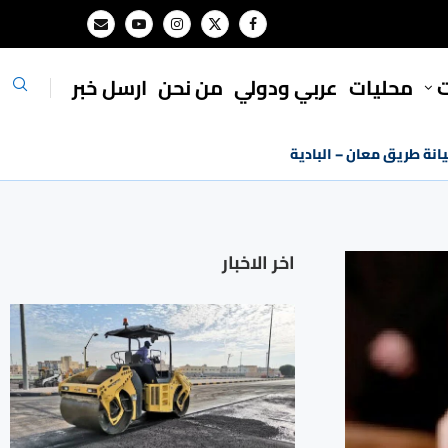
ت
محليات
⁠عربي ودولي
من نحن
ارسل خبر
انة طريق معان – البادية
اخر الاخبار