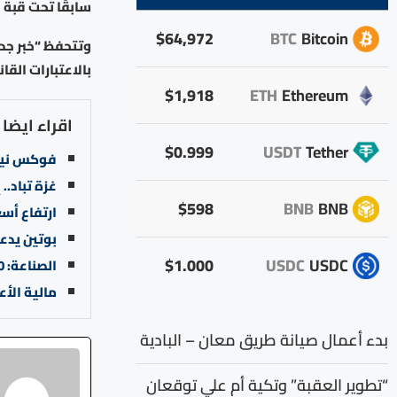
سابقًا تحت قبة ا
$64,972
BTC
Bitcoin
وتتحفظ “خبر جدي
بالاعتبارات القا
$1,918
ETH
Ethereum
اقراء ايضا
$0.999
USDT
Tether
فوكس نيوز
غزة تباد.. إسرائيل ت
$598
BNB
BNB
ارتفاع أس
بوتين يدع
$1.000
USDC
USDC
الصناعة: 500 شاحنة عبرت من الأردن إلى سوريا خلال 3 أيام
مالية الأع
بدء أعمال صيانة طريق معان – البادية
“تطوير العقبة” وتكية أم علي توقعان