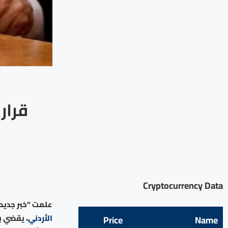
قرار
Cryptocurrency Data
علمت “خبر جديد” 
الأردني
، يقضي ب
Price
Name