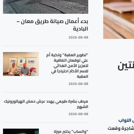
بدء أعمال صيانة طريق معان –
البادية
2026-08-08
“تطوير العقبة” وتكية أم
تين
علي توقعان اتفاقية
لتعزيز الأمن الغذائي
للاسر الأكثر احتياجاً في
العقبة
2026-08-08
مرطب بشرة طبيعي يهدد عرش حمض الهيالورونيك
الشهير
2026-08-08
النواب
 مشاجرة وقعت
“واتساب” يختبر ميزة