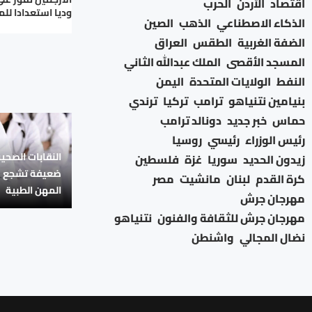
اقتصاد
الأردن
الحرب
وديا استعدادا للم
الذكاء الاصطناعي
الذهب
الصين
الضفة الغربية
الطقس
العراق
المسجد الأقصى
الملك عبدالله الثاني
النفط
الولايات المتحدة
اليمن
بنيامين نتنياهو
ترامب
تركيا
ترندي
حماس
خبر جديد
دونالد ترامب
رئيس الوزراء
رئيسي
روسيا
النقابات الصحي
زيدون الحديد
سوريا
غزة
فلسطين
ضعيفة تشجع عل
كرة القدم
لبنان
مانشيت
مصر
المهن الطبية
مهرجان جرش
مهرجان جرش للثقافة والفنون
نتنياهو
نضال المجالي
واشنطن