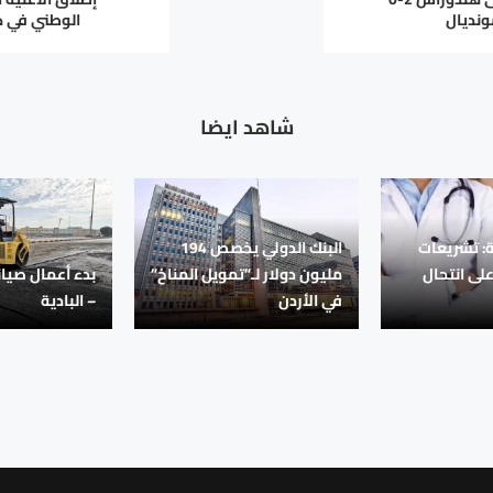
ونديال
الوطني في كأس
شاهد ايضا
ة: تشريعات
البنك الدولي يخصص 194
ى انتحال
مليون دولار لـ”تمويل المناخ”
بدء أعمال صيا
في الأردن
– البادية