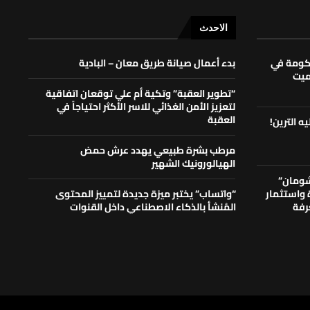
الاحدث
حكومة في
بدء أعمال صيانة طريق معان – البادية
لميت
“تطوير العقبة” وتكية أم علي توقعان اتفاقية
لتعزيز الأمن الغذائي للاسر الأكثر احتياجاً في
العقبة
ه الترين!
مرطب بشرة طبيعي يهدد عرش حمض
الهيالورونيك الشهير
شومان”
ة واستثمار
“واتساب” يختبر ميزة جديدة لتمييز المحتوى
رفة
المُنشأ بالذكاء الاصطناعي داخل القنوات