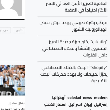
اتفاقية لتعزيز الأمن الغذائي للاسر
الأكثر احتياجاً في العقبة
مرطب بشرة طبيعي يهدد عرش حمض
الهيالورونيك الشهير
الأردن
خبر جدي
“واتساب” يختبر ميزة جديدة لتمييز
المحتوى المُنشأ بالذكاء الاصطناعي
داخل القنوات
“Shopify”: البحث بالذكاء الاصطناعي
يعزز المبيعات ولا يهدد محركات البحث
التقليدية
modern
news
soledad
أوكرانيا
مقال سابق
إسرائيل
إيران
اسرائيل
اسعار الذهب