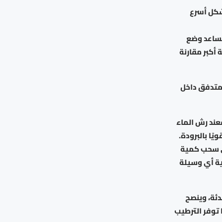
شكل أسرع
يساعد وضع
أكبر مقارنة
المتدفق داخل
عند رش الماء
ًا بالبرودة.
لى سحب كمية
ية أي وسيلة
دئة، وينصح
 توفر الترطيب