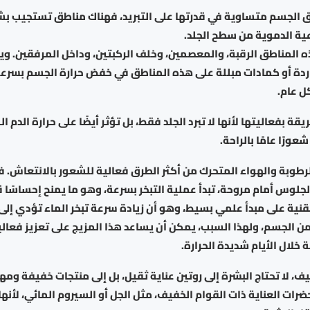
الجسم متساوية في قدرتها على التبريد، فهناك مناطق تستجيب ب
ية الدموية من سطح الجلد.
المناطق الرقبة، والمعصمين، وخلف الركبتين، وداخل المرفقين. و
ة أو كمادات مبللة على هذه المناطق في خفض حرارة الجسم بسرعة 
ل عام.
قة بفعاليتها لأنها لا تبرد الجلد فقط، بل تؤثر أيضًا على حرارة الدم 
عورًا عامًا بالراحة.
لرطوبة والهواء المتحرك من أكثر الطرق فعالية للشعور بالانتعاش. ف
جلوس أمام مروحة، تبدأ عملية التبخر بسرعة، وهو ما يمنح إحساسًا قوي
قنية على مبدأ علمي بسيط، وهو أن زيادة سرعة تبخر الماء تؤدي إ
 من الجسم، ولهذا السبب، يمكن أن يساعد هذا المزيج على تعزيز فعال
 خلال الأيام شديدة الحرارة.
، لا تحتاج البشرة إلى روتين عناية ثقيل، بل إلى منتجات خفيفة ومه
ات العناية ذات القوام الخفيف، مثل الجل أو السيروم المائي، لأنها