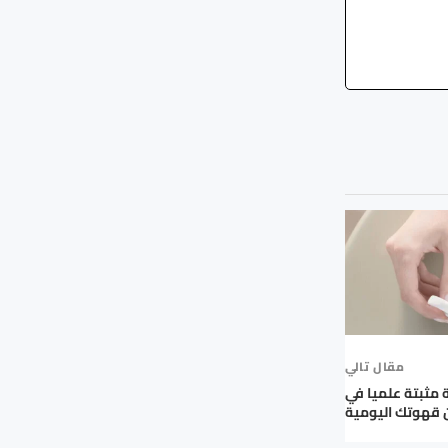
مقال تالي
ة مثبتة علميا في
 قهوتك اليومية