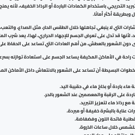
بريد التدريجي باستخدام الكمادات الباردة أو الرذاذ الخفيف، لأنه يمنح 
وبطريقة أكثر أمانًا.
رات التي لا ينبغي تجاهلها خلال الطقس الحار، مثل الصداع، والتعب، 
لأنها قد تدل على تعرض الجسم للإجهاد الحراري، لهذا، يعد شرب الما
 دون الشعور بالعطش، من أهم العادات التي تساعد على الحفاظ على
ت راحة في الأماكن المكيفة يساعد الجسم على استعادة توازنه بسرع
طوات البسيطة أن تساعد على الشعور بالانتعاش داخل الأماكن المك
ة ماء باردة أو بخاخ ماء في حقيبة اليد.
ردة على الرقبة والمعصمين عند الشعور بالحر.
مع رذاذ ماء لتعزيز التبريد.
ات عناية بالبشرة خفيفة أو مبردة.
 قطنية فاتحة اللون وفضفاضة.
للشمس خلال ساعات الذروة.