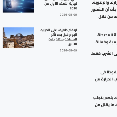
رة، والرطوبة،
نهاية النصف الأول من
2026
جأة أن الشعور
2026-08-09
ه من خلال
ارتفاع طفيف على الحرارة
ئة المحيطة،
اليوم قبل بدء تأثر
المملكة بكتلة حارة
عية وفعالة.
الاثنين
2026-08-09
لى الشرب فقط،
حفوظًا في
 الحرارة من
، ينصح بتجنب
، ما يقلل من