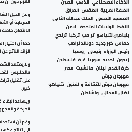
اللازم دون أن تث
الذكاء الاصطناعي
الذهب
الصين
الضفة الغربية
الطقس
العراق
ومن الحيل الشائ
المسجد الأقصى
الملك عبدالله الثاني
المرطبة أو الأق
النفط
الولايات المتحدة
اليمن
الانتفاخ، خاصة 
بنيامين نتنياهو
ترامب
تركيا
ترندي
حماس
خبر جديد
دونالد ترامب
كما أن اختيار ا
رئيس الوزراء
رئيسي
روسيا
الزائد الناتج عن ا
زيدون الحديد
سوريا
غزة
فلسطين
ولا يعتمد الشعو
كرة القدم
لبنان
مانشيت
مصر
فالملابس القطن
مهرجان جرش
على تقليل تراكم
مهرجان جرش للثقافة والفنون
نتنياهو
كبير.
نضال المجالي
واشنطن
ويساعد البقاء ف
الحركة والمجهود
وغم أن استخدام ا
إلى نتائج عكسية