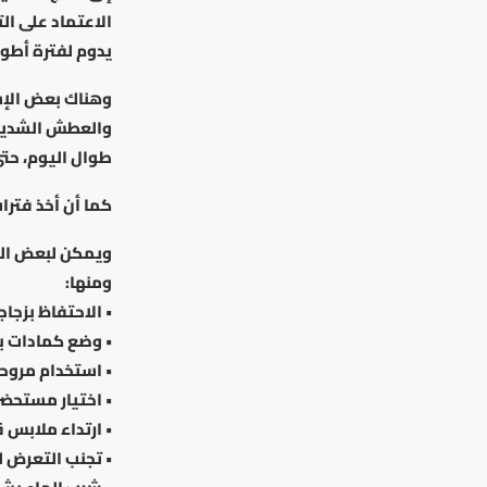
الاعتماد على الت
يدوم لفترة أطول 
وهناك بعض الإشا
والعطش الشديد، 
طوال اليوم، حتى
كما أن أخذ فترا
ويمكن لبعض الخ
ومنها:
• الاحتفاظ بزجاج
• وضع كمادات با
• استخدام مروحة 
• اختيار مستحضر
• ارتداء ملابس
• تجنب التعرض 