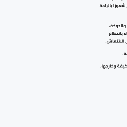
شعورًا بالراحة
والدوخة،
ء بانتظام
 الانتعاش.
ة.
يفة وخارجها،