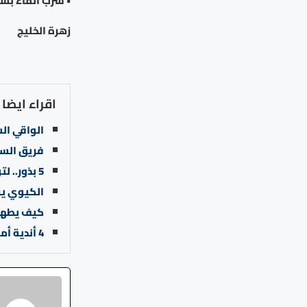
• شرب الماء بشك
زهرة الخليج
اقراء ايضا
الواقي ال
فريق السل
5 بذور.. لتوازن الهرمونات وتقوية العظام وصحة الأمعاء
الكيوي ير
كيف يطهر 
4 أندية أميركية تتنافس على ضم دي بروين