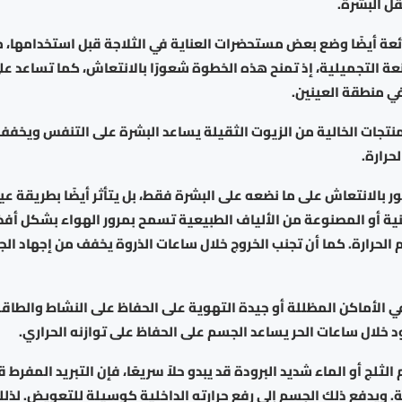
قل البشرة.
عة أيضًا وضع بعض مستحضرات العناية في الثلاجة قبل استخدامها، 
نعة التجميلية، إذ تمنح هذه الخطوة شعورًا بالانتعاش، كما تساعد عل
في منطقة العينين.
لمنتجات الخالية من الزيوت الثقيلة يساعد البشرة على التنفس ويخفف
لحرارة.
ر بالانتعاش على ما نضعه على البشرة فقط، بل يتأثر أيضًا بطريقة عي
ية أو المصنوعة من الألياف الطبيعية تسمح بمرور الهواء بشكل أف
 الحرارة. كما أن تجنب الخروج خلال ساعات الذروة يخفف من إجهاد ا
ي الأماكن المظللة أو جيدة التهوية على الحفاظ على النشاط والطاقة
 خلال ساعات الحر يساعد الجسم على الحفاظ على توازنه الحراري.
لثلج أو الماء شديد البرودة قد يبدو حلاً سريعًا، فإن التبريد المفرط قد
. ويدفع ذلك الجسم إلى رفع حرارته الداخلية كوسيلة للتعويض. لذل