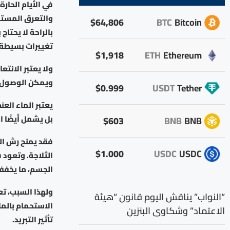
في الأيام الحارة
والتعرق المستمر
$64,806
BTC
Bitcoin
بالراحة لا يحتا
تغييرات بسيطة ف
$1,918
ETH
Ethereum
ولا يعتبر الانت
ويمكن الوصول إل
$0.999
USDT
Tether
يعتبر الماء الع
بل يشمل أيضًا 
$603
BNB
BNB
فقد يمنح رش الما
$1.000
USDC
USDC
الثلاجة. وتعود 
الجسم، ما يخفف
ولهذا السبب، تع
“النواب” يناقش اليوم قانون “هيئة
الاستحمام بالما
الاعتماد” وشكاوى البنزين
تأثير التبريد.