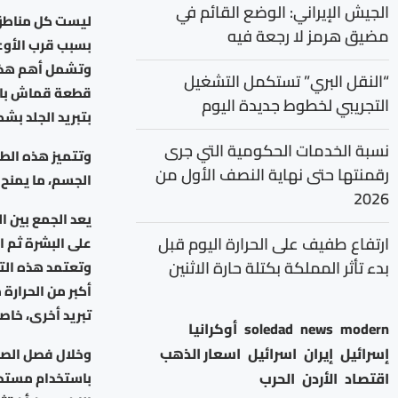
الجيش الإيراني: الوضع القائم في
ليست كل مناطق 
مضيق هرمز لا رجعة فيه
بسبب قرب الأوع
وتشمل أهم هذه 
“النقل البري” تستكمل التشغيل
قطعة قماش بارد
التجريبي لخطوط جديدة اليوم
بتبريد الجلد بشك
نسبة الخدمات الحكومية التي جرى
وتتميز هذه الطري
رقمنتها حتى نهاية النصف الأول من
الجسم، ما يمنح ش
2026
يعد الجمع بين ا
ارتفاع طفيف على الحرارة اليوم قبل
على البشرة ثم ال
بدء تأثر المملكة بكتلة حارة الاثنين
وتعتمد هذه الت
أكبر من الحرارة
تبريد أخرى، خاصة
modern
news
soledad
أوكرانيا
إسرائيل
إيران
اسرائيل
اسعار الذهب
وخلال فصل الصيف
اقتصاد
الأردن
الحرب
باستخدام مستحضر