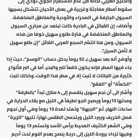
والخليج العربي لحالة من عدم الاستقرار الجوي تؤدي إلى
سقوط أمطار مفاجئة وغزيرة في بعض الأحيان تتشكل بسببها
السيول الجارفة في الصحراء والأودية والمناطق المنخفضة.
وأضاف، إن القبائل في البادية كانت تبتعد عن مجاري السيول
والمناطق المنخفضة في فترة طلوع سهيل خوفا من هذه
السيول، ومن هنا انتشر السجع العربي القائل “إن طلع سهيل
لا تأمن السيل”.
وأوضح أنه بعد سهيل بـ 52 يوماً يدخل حساب “الوسم”، حيث إذا
جاء فيها المطر فإنه يكون نافعاً للبر والبحر، أما في البر فأنواع
كثيرة من النباتات لا تنبت إلا في مطر هذا الوقت، وكذلك تنبت
“الكمأة” أو “الفقع”.
وأشار الى أن نجم سهيل ينقسم إلى 4 منازل تبدأ “بالطرفة”
ومدتها 13يوماً ويصبح الجو لطيفاً في الليل مع بقاء الحرارة في
ساعات النهار، ثم “الجبهة” وتمتد لمدة 13 يوماً وهي أول نجوم
فصل الخريف ويبرد الليل ويتحسن الطقس نهاراً، تليها “الزبرة”
وهي الشعر الكثيف المحيط برأس الأسد وتستمر 13 يوماً
وفيها تزداد برودة الليل إلى درجة ينصح بعدم النوم تحت أديم