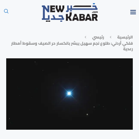
الرئيسية
رئيسي
فلكي أردني: طلوع نجم سهيل يبشر بانكسار حر الصيف وسقوط أمطار
رعدية