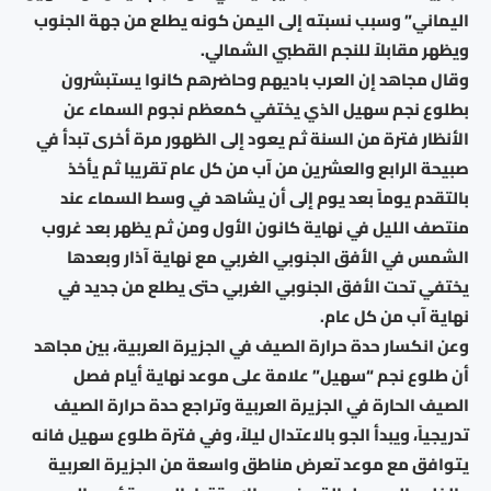
اليماني” وسبب نسبته إلى اليمن كونه يطلع من جهة الجنوب
ويظهر مقابلاً للنجم القطبي الشمالي.
وقال مجاهد إن العرب باديهم وحاضرهم كانوا يستبشرون
بطلوع نجم سهيل الذي يختفي كمعظم نجوم السماء عن
الأنظار فترة من السنة ثم يعود إلى الظهور مرة أخرى تبدأ في
صبيحة الرابع والعشرين من آب من كل عام تقريبا ثم يأخذ
بالتقدم يوماً بعد يوم إلى أن يشاهد في وسط السماء عند
منتصف الليل في نهاية كانون الأول ومن ثم يظهر بعد غروب
الشمس في الأفق الجنوبي الغربي مع نهاية آذار وبعدها
يختفي تحت الأفق الجنوبي الغربي حتى يطلع من جديد في
نهاية آب من كل عام.
وعن انكسار حدة حرارة الصيف في الجزيرة العربية، بين مجاهد
أن طلوع نجم “سهيل” علامة على موعد نهاية أيام فصل
الصيف الحارة في الجزيرة العربية وتراجع حدة حرارة الصيف
تدريجياً، ويبدأ الجو بالاعتدال ليلاً، وفي فترة طلوع سهيل فانه
يتوافق مع موعد تعرض مناطق واسعة من الجزيرة العربية