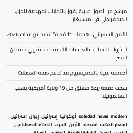
مرشح من أصول عربية يفوز بانتخابات تمهيدية للحزب
الديمقراطي في ميشيغان
الأمن السيبراني : هجمات “الفدية” تتصدر تهديدات 2026
احذروا .. السباحة بالعدسات اللاصقة قد تنتهي بفقدان
البصر
أطعمة غنية بالمغنيسيوم قد تدعم صحة العضلات
سحب دفعة زبدة فستق من 19 ولاية أمريكية بسبب
السالمونيلا
modern
news
soledad
أوكرانيا
إسرائيل
إيران
اسرائيل
اسعار الذهب
اقتصاد
الأردن
الحرب
الذكاء الاصطناعي
الذهب
الصين
الضفة الغربية
الطقس
العراق