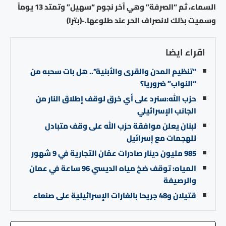
السماء، ثم “الصرفة” وهي آخر نجوم “سهيل” وتمتد 13 يوماً
وسميت بذلك لانصراف الحر عند طلوعها.-(بترا)
اقراء ايضا
“تنظيم المدن والقرى والأبنية”.. هل بات سحبه من
“النواب” ضروريا؟
حزب الله:سنرد على أي خرق لوقف إطلاق النار من
الجانب الإسرائيلي
لبنان يعلن موافقة حزب الله على وقف متبادل
للهجمات مع إسرائيل
985 مليون دينار صادرات عمّان التجارية في 9 شهور
المياه: توقف ضخ مياه الديسي 96 ساعة في عمان
والرصيفة
قتيلان و48 جريحا بالغارات الإسرائيلية على صنعاء