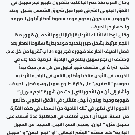
وكان العرب منذ عصر الجاهلية ينتظرون ظهور نجم سهيل في
الأفق الجنوبي الشرقي فجرا قبل شروق الشمس بقليل، وعند
ظهوره يستبشرون بقدوم موعد سقوط أمطار أيلول المهمة
وانكسار حر الصيف.
وقال لوكالة الأنباء الأردنية (بترا) اليوم الأحد، إن ظهور هذا
النجم مرتبط بشكل كبير بتحديد موعد بداية سقوط المطر بعد
فصل الصيف الحار عند ظهوره فجر يوم 24 آب تقريبا من كل عام.
وكشف ان نجم سهيل يطلع في البادية الأردنية كما جاء في
كتب التراث في منتصف شهر أيلول من كل عام، حيث يبدأ
الخريف في الأردن مناخيا وأطلق الناس في البادية الأردنية
بموسم “الصفري” على فترة طلوع سهيل وهو فصل الخريف.
وأشار إلى أن من الأمور التي زادت من شهرة “نجم سهيل”
ظهوره وحيدا وبلون أبيض متلألئ في الأفق الجنوبي كألمع
النجوم التي تظهر في تلك الناحية من السماء في هذه الفترة
من السنة، مبينا أن العرب أطلقت في الجاهلية عدة أسماء على
سهيل مثل: “الوزن، وسيم، لامع، النبيل، المجيد، من السهل
الجارية” كما سمته “البشير اليماني” أو “نجم اليمن” و “سهيل