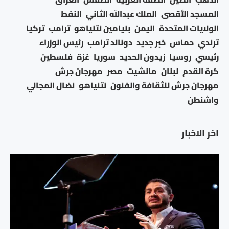
المسجد الأقصى
الملك عبدالله الثاني
النفط
الولايات المتحدة
اليمن
بنيامين نتنياهو
ترامب
تركيا
ترندي
حماس
خبر جديد
دونالد ترامب
رئيس الوزراء
رئيسي
روسيا
زيدون الحديد
سوريا
غزة
فلسطين
كرة القدم
لبنان
مانشيت
مصر
مهرجان جرش
مهرجان جرش للثقافة والفنون
نتنياهو
نضال المجالي
واشنطن
اخر الاخبار