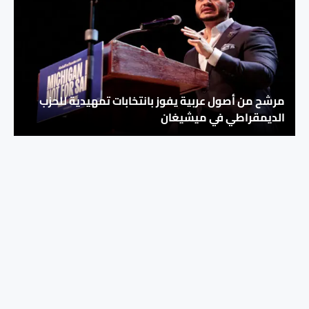
مرشح من أصول عربية يفوز بانتخابات تمهيدية للحزب
الديمقراطي في ميشيغان