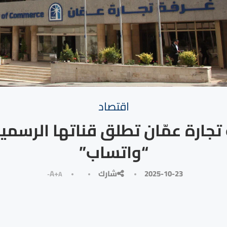
⁠اقتصاد
تجارة عمّان تطلق قناتها الرسمية
“واتساب”
2025-10-23
شارك
A+
A-