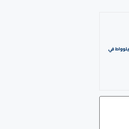
 إطلاق مولدات ريلكو الجديدة من سلسلة KD™ بقدرة 60–600 كيلوواط في