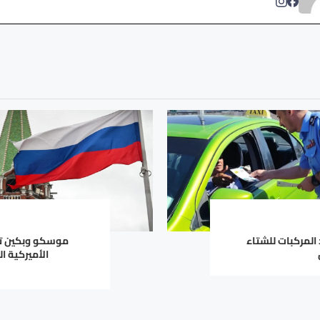
المركبات للشتاء
موسكو وبكين تن
الأميركية ا