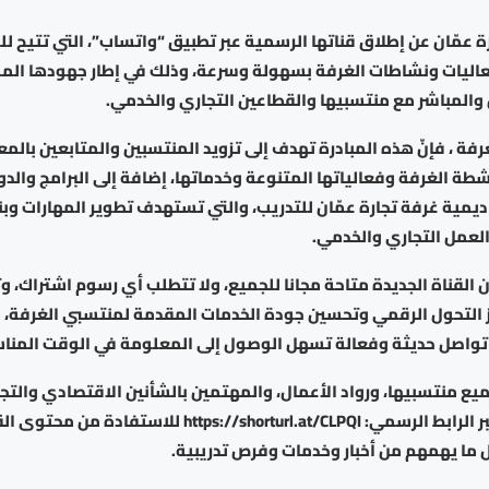
ة عمّان عن إطلاق قناتها الرسمية عبر تطبيق “واتساب”، التي تتيح ل
فعاليات ونشاطات الغرفة بسهولة وسرعة، وذلك في إطار جهودها الم
 والمباشر مع منتسبيها والقطاعين التجاري والخدمي.
فة ، فإنّ هذه المبادرة تهدف إلى تزويد المنتسبين والمتابعين بالم
طة الغرفة وفعالياتها المتنوعة وخدماتها، إضافة إلى البرامج والدور
ديمية غرفة تجارة عمّان للتدريب، والتي تستهدف تطوير المهارات وبن
لعمل التجاري والخدمي.
 القناة الجديدة متاحة مجانا للجميع، ولا تتطلب أي رسوم اشتراك، و
ز التحول الرقمي وتحسين جودة الخدمات المقدمة لمنتسبي الغرفة، 
تواصل حديثة وفعالة تسهل الوصول إلى المعلومة في الوقت المنا
ع منتسبيها، ورواد الأعمال، والمهتمين بالشأنين الاقتصادي والتجا
متابعة القناة عبر الرابط الرسمي: https://shorturl.at/CLPQI 
 ما يهمهم من أخبار وخدمات وفرص تدريبية.