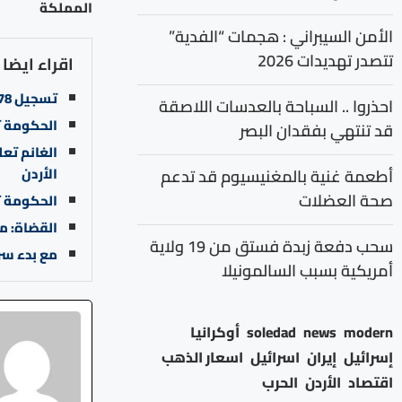
المملكة
الأمن السيبراني : هجمات “الفدية”
تتصدر تهديدات 2026
اقراء ايضا
تسجيل 5678 علامة تجارية في الأردن خلال عام 2024
احذروا .. السباحة بالعدسات اللاصقة
الحكومة ت
قد تنتهي بفقدان البصر
الأردن
أطعمة غنية بالمغنيسيوم قد تدعم
صحة العضلات
الحكومة ت
القضاة: م
سحب دفعة زبدة فستق من 19 ولاية
مع بدء سر
أمريكية بسبب السالمونيلا
modern
news
soledad
أوكرانيا
إسرائيل
إيران
اسرائيل
اسعار الذهب
اقتصاد
الأردن
الحرب