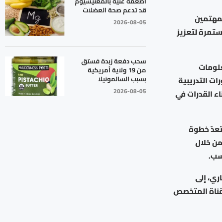
أطعمة غنية بالمغنيسيوم
قد تدعم صحة العضلات
لمهتمين
2026-08-05
ستمرة لتعزيز
سحب دفعة زبدة فستق
علومات
من 19 ولاية أمريكية
بسبب السالمونيلا
ات التدريبية
2026-08-05
اء القدرات في
تعدّ خطوة
من خلال
سب.
ري، إلى
للاستفادة من محتوى القناة المتخصص