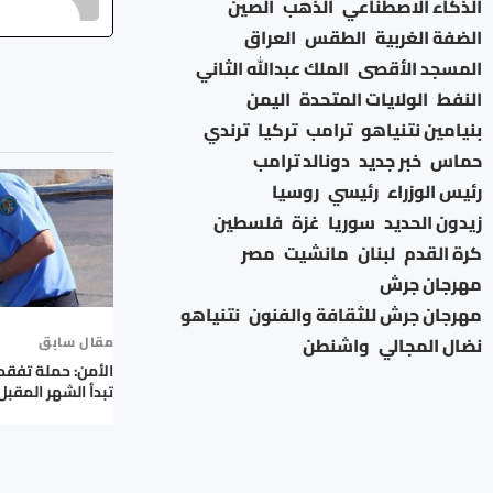
الذكاء الاصطناعي
الذهب
الصين
الضفة الغربية
الطقس
العراق
المسجد الأقصى
الملك عبدالله الثاني
النفط
الولايات المتحدة
اليمن
بنيامين نتنياهو
ترامب
تركيا
ترندي
حماس
خبر جديد
دونالد ترامب
رئيس الوزراء
رئيسي
روسيا
زيدون الحديد
سوريا
غزة
فلسطين
كرة القدم
لبنان
مانشيت
مصر
مهرجان جرش
مهرجان جرش للثقافة والفنون
نتنياهو
نضال المجالي
واشنطن
مقال سابق
الأمن: حملة تفقد 
تبدأ الشهر المقبل