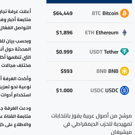
أعلنت غرفة تجار
$64,449
BTC
Bitcoin
متابعة أخبار و
التواصل الفعّال
$1,896
ETH
Ethereum
وبحسب بيان للغر
المحدثة حول أنش
$0.999
USDT
Tether
التي تنظمها أكا
مختلف مجالات ا
$593
BNB
BNB
وأكدت الغرفة أن
نوعية نحو تعزي
$1.000
USDC
USDC
استخدام أدوات 
ودعت الغرفة جمي
مرشح من أصول عربية يفوز بانتخابات
تمهيدية للحزب الديمقراطي في
والاطلاع على كل
ميشيغان