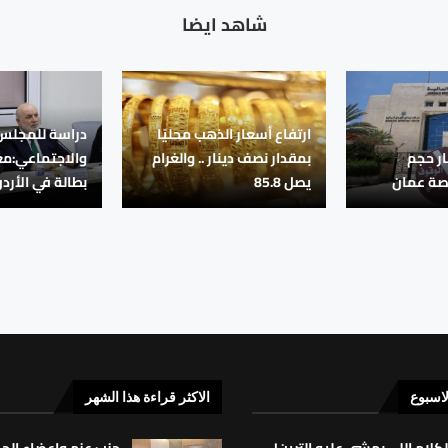
شاهد ايضا
ارتفاع أسعار الذهب محليًا
دراسة للمجلس
نار حجم
بمقدار نصف دينار .. والغرام
والاجتماعي:مع
رصة عمان
يصل 85.8
بطالة في الأرد
لاسبوع
الاكثر قراءة هذا الشهر
لكلام اللي بمشي عليه الترين!
حزب عزم واعضاء ال