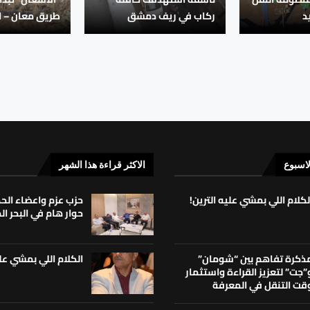
د
ركاب في ريف دمشق
طريق معان – ال
لاسبوع
الاكثر قراءة هذا الشهر
لكلام اللي بمشي عليه الترين!
حزب عزم واعضاء ال
حوار هام في البحر ا
الكلام اللي بمشي علي
ذكرة تفاهم بين “شومان”
”جت” لتعزيز القراءة واستثمار
قت التنقل في المعرفة