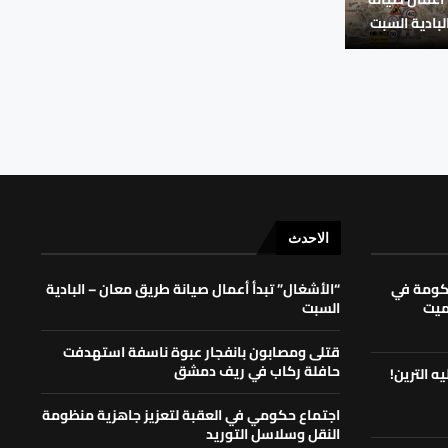
بادية السبت
الاحدث
حكومة في
“الأشغال” تبدأ أعمال صيانة طريق معان – البادية
لميت
السبت
قتلى ومصابون بانفجار عبوة ناسفة استهدفت
حافلة ركاب في ريف دمشق
ه الترين!
اجتماع حكومي في العقبة لتعزيز جاهزية منظومة
النقل وسلاسل التوريد