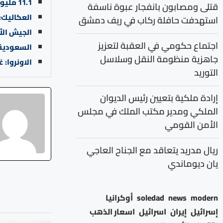
11.1 مليون دينار حجم التداول في بورصة عمان
قتلى ومصابون بانفجار عبوة ناسفة
العكاليك:
استهدفت حافلة ركاب في ريف دمشق
الجيش الأميركي يقتل 3 بهجوم 
اجتماع حكومي في العقبة لتعزيز
السعودية 
جاهزية منظومة النقل وسلاسل
الاونروا: 
التوريد
إرادة ملكية بتعيين رئيس الديوان
الملكي ومدير مكتب الملك في مجلس
الأمن القومي
ريال مدريد يتعاقد مع الجناح العاجي
يان ديوماندي
modern
news
soledad
أوكرانيا
إسرائيل
إيران
اسرائيل
اسعار الذهب