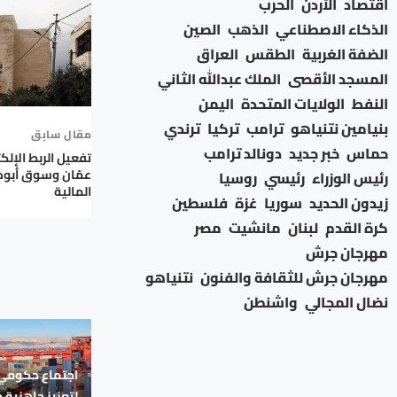
اقتصاد
الأردن
الحرب
الذكاء الاصطناعي
الذهب
الصين
الضفة الغربية
الطقس
العراق
المسجد الأقصى
الملك عبدالله الثاني
النفط
الولايات المتحدة
اليمن
بنيامين نتنياهو
ترامب
تركيا
ترندي
مقال سابق
حماس
خبر جديد
دونالد ترامب
تفعيل الربط الإلك
عمّان وسوق أبوظ
رئيس الوزراء
رئيسي
روسيا
المالية
زيدون الحديد
سوريا
غزة
فلسطين
كرة القدم
لبنان
مانشيت
مصر
مهرجان جرش
مهرجان جرش للثقافة والفنون
نتنياهو
نضال المجالي
واشنطن
اجتماع حكومي 
لتعزيز جاهزية 