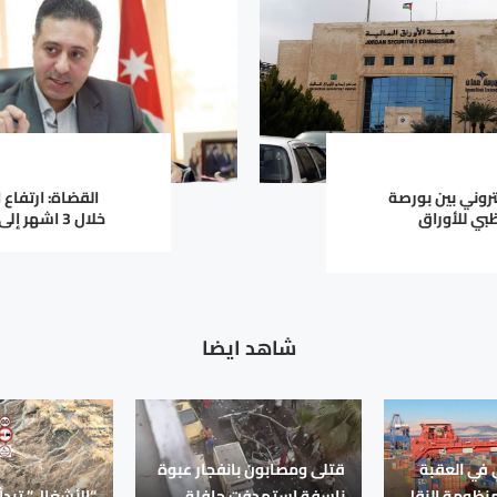
تروني بين بورصة
القضاة: ارتفاع 
بي للأوراق
خلال 3 اشهر إلى 2.129 مليار دينار
شاهد ايضا
في العقبة
قتلى ومصابون بانفجار عبوة
منظومة النقل
ناسفة استهدفت حافلة
“الأشغال” تبدأ