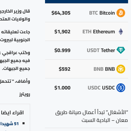
قال وزير الخارجي
$64,305
BTC
Bitcoin
والولايات المتح
$1,902
ETH
Ethereum
جاءت تعليقاته ب
الجنوبية لبيروت
$0.999
USDT
Tether
وكتب عراقجي عل
فيه جميع الجبها
$592
BNB
BNB
جميع الجبهات.
وأضاف، ” تتحمل 
$1.000
USDC
USDC
رويترز
“الأشغال” تبدأ أعمال صيانة طريق
اقراء ايضا
معان – البادية السبت
51 شهيدا في قطاع غزة منذ فجر اليوم