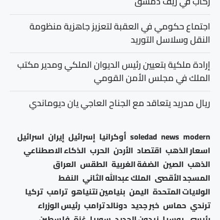
ركاب في ريف دمشق
اجتماع حكومي في العقبة لتعزيز جاهزية منظومة
النقل وسلاسل التوريد
إرادة ملكية بتعيين رئيس الديوان الملكي ومدير مكتب
الملك في مجلس الأمن القومي
ريال مدريد يتعاقد مع الجناح العاجي يان ديوماندي
modern
news
soledad
أوكرانيا
إسرائيل
إيران
اسرائيل
اسعار الذهب
اقتصاد
الأردن
الحرب
الذكاء الاصطناعي
الذهب
الصين
الضفة الغربية
الطقس
العراق
المسجد الأقصى
الملك عبدالله الثاني
النفط
الولايات المتحدة
اليمن
بنيامين نتنياهو
ترامب
تركيا
ترندي
حماس
خبر جديد
دونالد ترامب
رئيس الوزراء
رئيسي
روسيا
زيدون الحديد
سوريا
غزة
فلسطين