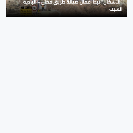
“الأشغال” تبدأ أعمال صيانة طريق معان – البادية
السبت