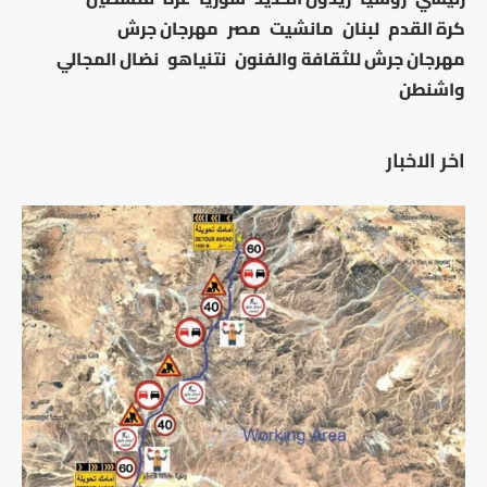
كرة القدم
لبنان
مانشيت
مصر
مهرجان جرش
مهرجان جرش للثقافة والفنون
نتنياهو
نضال المجالي
واشنطن
اخر الاخبار