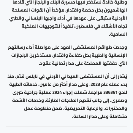
وطنية خالدة نستذكر فيها مسيرة البناء والإنجاز التي قادها
الهاشميون بكل حكمة واقتدار، مؤكداً أن القوات المسلحة
الأردنية ستبقى على عهدها في أداء واجبها الإنساني والطبي
تجاه الأشقاء في فلسطين، تنفيذاً للتوجيهات الملكية
السامية.
وجددت طواقم المستشفى العهد على مواصلة أداء رسالتهم
الإنسانية والطبية بكل كفاءة واقتدار، مستذكرين الإنجازات
التي حققتها المملكة على مدار ثمانية عقود.
يُشار إلى أن المستشفى الميداني الأردني في نابلس قدّم، منذ
بدء عمله عام 2023، وعلى مدار أكثر من عامين، خدماته الطبية
لنحو 336361 مراجعاً، شملت إجراء 2924 عملية جراحية كبرى
وصغرى، إلى جانب تقديم العلاجات الطارئة، وخدمات الأشعة
والمختبرات، والرعاية التمريضية، ضمن منظومة عمل
متكاملة وعلى مدار الساعة.