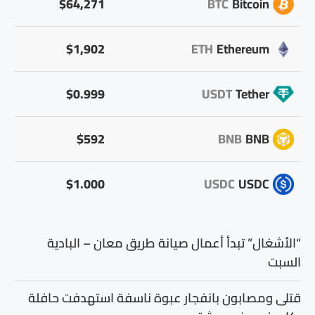
$64,271
BTC
Bitcoin
$1,902
ETH
Ethereum
$0.999
USDT
Tether
$592
BNB
BNB
$1.000
USDC
USDC
“الأشغال” تبدأ أعمال صيانة طريق معان – البادية
السبت
قتلى ومصابون بانفجار عبوة ناسفة استهدفت حافلة