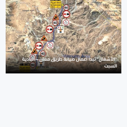
“الأشغال” تبدأ أعمال صيانة طريق معان – البادية
السبت