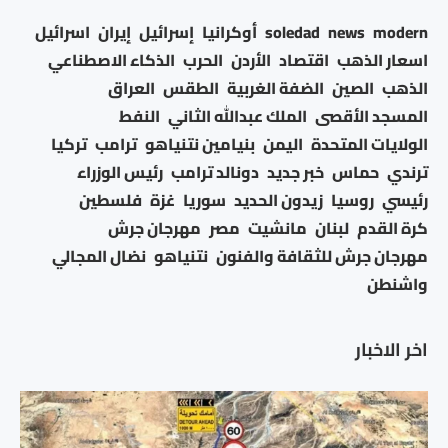
modern
news
soledad
أوكرانيا
إسرائيل
إيران
اسرائيل
اسعار الذهب
اقتصاد
الأردن
الحرب
الذكاء الاصطناعي
الذهب
الصين
الضفة الغربية
الطقس
العراق
المسجد الأقصى
الملك عبدالله الثاني
النفط
الولايات المتحدة
اليمن
بنيامين نتنياهو
ترامب
تركيا
ترندي
حماس
خبر جديد
دونالد ترامب
رئيس الوزراء
رئيسي
روسيا
زيدون الحديد
سوريا
غزة
فلسطين
كرة القدم
لبنان
مانشيت
مصر
مهرجان جرش
مهرجان جرش للثقافة والفنون
نتنياهو
نضال المجالي
واشنطن
اخر الاخبار