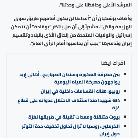
المرشد الأعلى وحافظنا على وحدتنا”.
وأضاف بزشكيان أن “أعداءنا لن يكون أمامهم طريق سوى
الهزيمة والذل”، مشيراً إلى أن من ينتظر “بوقاحة” أن تتمكن
إسرائيل والولايات المتحدة من إلحاق الأذى بالبلاد وتقسيم
إيران وتدميرها “يجب أن يحاسبوا أمام الرأي العام”.
اقراء ايضا
بين مطرقة العكورة وسندان الصهاريج.. أهالي إربد
يواجهون معركة المياه اليومية
روبيو: هناك انقسامات داخلية في إيران
634 شهيدا منذ استئناف الاحتلال عدوانه على قطاع
غزة
بيوت متنقلة ومعدات ثقيلة في طريقها لغزة
الكرملين: روسيا لا تزال تحاول تخفيف حدة التوتر
حول إيران