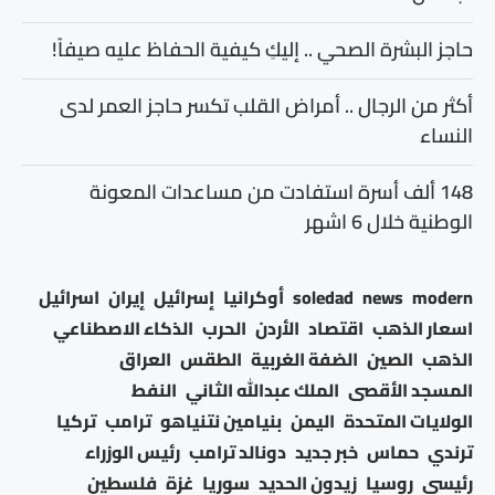
حاجز البشرة الصحي .. إليكِ كيفية الحفاظ عليه صيفاً!
أكثر من الرجال .. أمراض القلب تكسر حاجز العمر لدى
النساء
148 ألف أسرة استفادت من مساعدات المعونة
الوطنية خلال 6 اشهر
modern
news
soledad
أوكرانيا
إسرائيل
إيران
اسرائيل
اسعار الذهب
اقتصاد
الأردن
الحرب
الذكاء الاصطناعي
الذهب
الصين
الضفة الغربية
الطقس
العراق
المسجد الأقصى
الملك عبدالله الثاني
النفط
الولايات المتحدة
اليمن
بنيامين نتنياهو
ترامب
تركيا
ترندي
حماس
خبر جديد
دونالد ترامب
رئيس الوزراء
رئيسي
روسيا
زيدون الحديد
سوريا
غزة
فلسطين