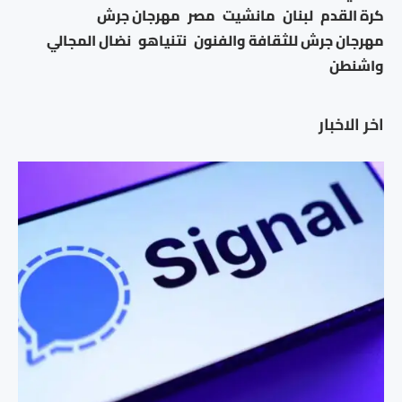
كرة القدم
لبنان
مانشيت
مصر
مهرجان جرش
مهرجان جرش للثقافة والفنون
نتنياهو
نضال المجالي
واشنطن
اخر الاخبار