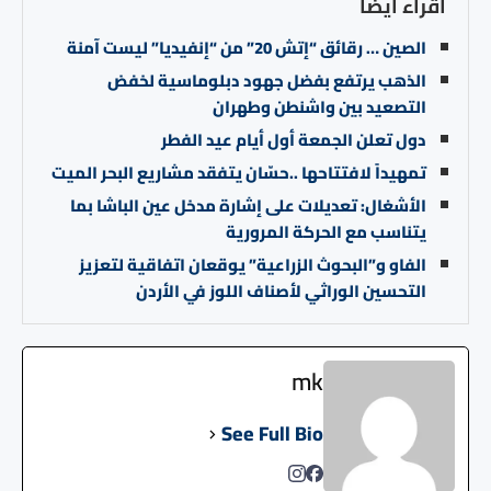
اقراء ايضا
الصين … رقائق “إتش 20” من “إنفيديا” ليست آمنة
الذهب يرتفع بفضل جهود دبلوماسية لخفض
التصعيد بين واشنطن وطهران
دول تعلن الجمعة أول أيام عيد الفطر
تمهيداً لافتتاحها ..حسّان يتفقد مشاريع البحر الميت
الأشغال: تعديلات على إشارة مدخل عين الباشا بما
يتناسب مع الحركة المرورية
الفاو و”البحوث الزراعية” يوقعان اتفاقية لتعزيز
التحسين الوراثي لأصناف اللوز في الأردن
mk
See Full Bio