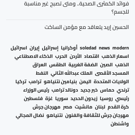
فوائد الكمثرى الصحية.. ومتى تصبح غير مناسبة
للجسم؟
الحسين إربد يتعاقد مع مؤمن الساكت
modern
news
soledad
أوكرانيا
إسرائيل
إيران
اسرائيل
اسعار الذهب
اقتصاد
الأردن
الحرب
الذكاء الاصطناعي
الذهب
الصين
الضفة الغربية
الطقس
العراق
المسجد الأقصى
الملك عبدالله الثاني
النفط
الولايات المتحدة
اليمن
بنيامين نتنياهو
ترامب
تركيا
ترندي
حماس
خبر جديد
دونالد ترامب
رئيس الوزراء
رئيسي
روسيا
زيدون الحديد
سوريا
غزة
فلسطين
كرة القدم
لبنان
مانشيت
مصر
مهرجان جرش
مهرجان جرش للثقافة والفنون
نتنياهو
نضال المجالي
واشنطن