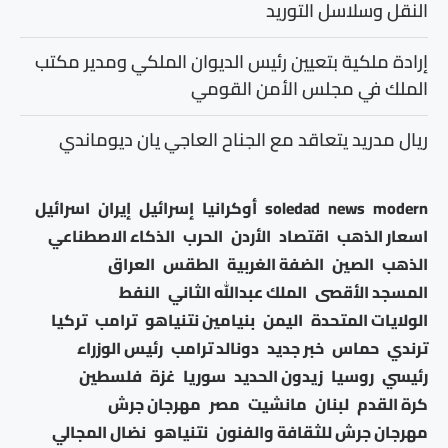
النقل وسلاسل التوريد
إرادة ملكية بتعيين رئيس الديوان الملكي ومدير مكتب
الملك في مجلس الأمن القومي
ريال مدريد يتعاقد مع الجناح العاجي يان ديوماندي
modern
news
soledad
أوكرانيا
إسرائيل
إيران
اسرائيل
اسعار الذهب
اقتصاد
الأردن
الحرب
الذكاء الاصطناعي
الذهب
الصين
الضفة الغربية
الطقس
العراق
المسجد الأقصى
الملك عبدالله الثاني
النفط
الولايات المتحدة
اليمن
بنيامين نتنياهو
ترامب
تركيا
ترندي
حماس
خبر جديد
دونالد ترامب
رئيس الوزراء
رئيسي
روسيا
زيدون الحديد
سوريا
غزة
فلسطين
كرة القدم
لبنان
مانشيت
مصر
مهرجان جرش
مهرجان جرش للثقافة والفنون
نتنياهو
نضال المجالي