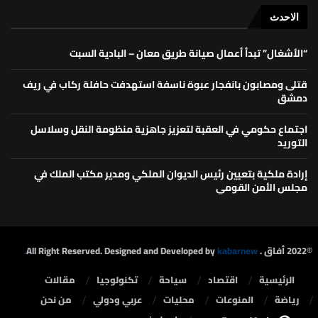
الاحدث
“الأشغال” تبدأ أعمال صيانة طريق معان – البادية السبت
قتلى ومصابون بانفجار عبوة ناسفة استهدفت حافلة ركاب في ريف
دمشق
اجتماع حكومي في العقبة لتعزيز جاهزية منظومة النقل وسلاسل
التوريد
إرادة ملكية بتعيين رئيس الديوان الملكي ومدير مكتب الملك في
مجلس الأمن القومي
©2022 أفاق . All Right Reserved. Designed and Developed by
kabarnew.
الرئيسية
⁠اقتصاد
سياحة
تكنولوجيا
مقالات
رياضة
المنوعات
محليات
⁠عربي ودولي
من نحن