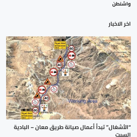
واشنطن
اخر الاخبار
“الأشغال” تبدأ أعمال صيانة طريق معان – البادية
السبت