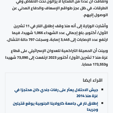
وأضافت أن عددا من الضحايا لا يزالون تحت الأنقاض وفي
الطرقات، في ظل عجز طواقم الإسعاف والدفاع المدني عن
الوصول إليهم.
وأشارت الوزارة إلى أنه منذ وقف إطلاق النار في 11 تشرين
الأول/ أكتوبر، بلغ إجمالي عدد الشهداء 1,066 شهيدا، فيما
ارتفع عدد الإصابات إلى 3,445 إصابة، وسجلت 797 حالة انتشال.
وبينت أن الحصيلة التراكمية للعدوان الإسرائيلي على قطاع
غزة منذ 7 تشرين الأول/ أكتوبر 2023 ارتفعت إلى 73,090 شهيدا
و173,553 مصابا.
اقراء ايضا
جيش الاحتلال يعثر على رفات جندي كان محتجزا في
غزة منذ 2014
إطلاق نار في جامعة كارولاينا الجنوبية يوقع قتيلين
وجريحا