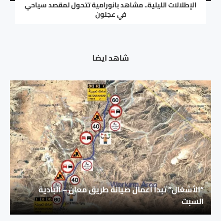
الإطلالات الليلية.. مشاهد بانورامية تتحول لمقصد سياحي
في عجلون
شاهد ايضا
“الأشغال” تبدأ أعمال صيانة طريق معان – البادية
السبت