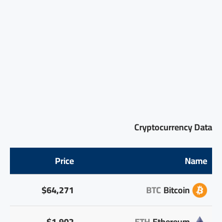
Cryptocurrency Data
Price
Name
$64,271
BTC
Bitcoin
$1,902
ETH
Ethereum