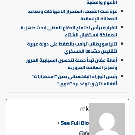
الأغوار والعقبة
غزة تحت القصف: استمرار الانتهاكات وتصاعد
المعاناة الإنسانية
الفراية يرأس اجتماع الدفاع المدني لبحث جاهزية
المملكة لاستقبال الشتاء
نتنياهو يطالب ترامب بالضغط على دولة عربية
لتقليص حشدها العسكري
أمانة عمّان تبدأ حملة لتحسين انسيابية المرور
وتعزيز السلامة المرورية
رئيس الوزراء الباكستاني يدين “استفزازات”
أفغانستان ويتوعّد برد “قوي”
mk
See Full Bio