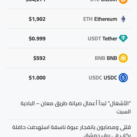
$1,902
ETH
Ethereum
$0.999
USDT
Tether
$592
BNB
BNB
$1.000
USDC
USDC
“الأشغال” تبدأ أعمال صيانة طريق معان – البادية
السبت
قتلى ومصابون بانفجار عبوة ناسفة استهدفت حافلة
ركاب في ريف دمشق