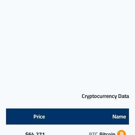
Cryptocurrency Data
Price
Name
$64,271
BTC
Bitcoin