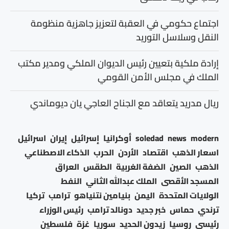
اجتماع حكومي في العقبة لتعزيز جاهزية منظومة
النقل وسلاسل التوريد
إرادة ملكية بتعيين رئيس الديوان الملكي ومدير مكتب
الملك في مجلس الأمن القومي
ريال مدريد يتعاقد مع الجناح العاجي يان ديوماندي
modern
news
soledad
أوكرانيا
إسرائيل
إيران
اسرائيل
اسعار الذهب
اقتصاد
الأردن
الحرب
الذكاء الاصطناعي
الذهب
الصين
الضفة الغربية
الطقس
العراق
المسجد الأقصى
الملك عبدالله الثاني
النفط
الولايات المتحدة
اليمن
بنيامين نتنياهو
ترامب
تركيا
ترندي
حماس
خبر جديد
دونالد ترامب
رئيس الوزراء
رئيسي
روسيا
زيدون الحديد
سوريا
غزة
فلسطين