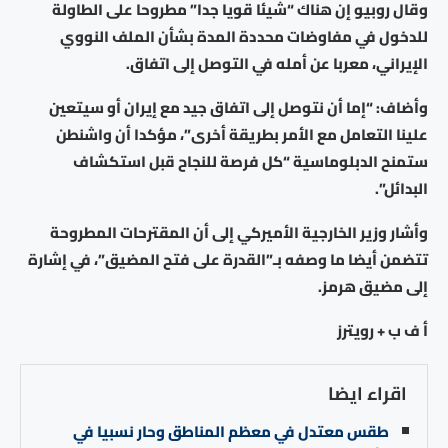
وقال روبيو إن هناك “شيئا قويا جدا” مطروحا على الطاولة
للدخول في مفاوضات محددة المدة بشأن الملف النووي
الإيراني، معربا عن أمله في التوصل إلى اتفاق.
وأضاف: “إما أن نتوصل إلى اتفاق جيد مع إيران أو سيتعين
علينا التعامل مع الأمر بطريقة أخرى”، مؤكدا أن واشنطن
ستمنح الدبلوماسية “كل فرصة للنجاح قبل استكشاف
البدائل”.
وأشار وزير الخارجية الأميركي إلى أن المقترحات المطروحة
تتضمن أيضا ما وصفه بـ”القدرة على فتح المضيق”، في إشارة
إلى مضيق هرمز.
أ ف ب + رويترز
اقراء ايضا
طقس معتدل في معظم المناطق وحار نسبيا في