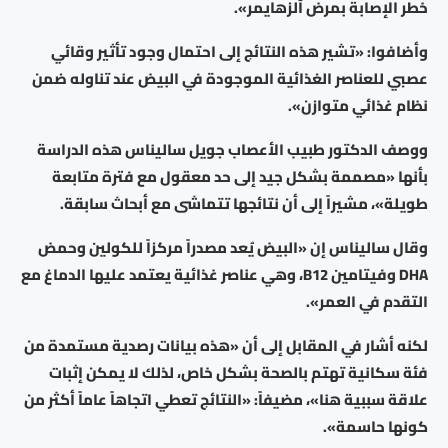
خطر الإصابة بمرض ألزهايمر».
وأضافوا: «تشير هذه النتائج إلى احتمال وجود تأثير وقائي
عصبي للعناصر الغذائية الموجودة في البيض عند تناوله ضمن
نظام غذائي متوازن».
ووصف الدكتور طبيب الأعصاب جويل ساليناس هذه الدراسة
بأنها «مصممة بشكل جيد إلى حد معقول مع فترة متابعة
طويلة»، مشيراً إلى أن نتائجها تتماشى مع أبحاث سابقة.
وقال ساليناس إن «البيض يُعد مصدراً مركزاً للكولين وحمض
DHA وفيتامين B12، وهي عناصر غذائية يعتمد عليها الدماغ مع
التقدم في العمر».
لكنه أشار في المقابل إلى أن «هذه بيانات رصدية مستمدة من
فئة سكانية تهتم بالصحة بشكل خاص، لذلك لا يمكن إثبات
علاقة سببية هنا»، مضيفاً: «النتائج تعطي اتجاهاً عاماً أكثر من
كونها حاسمة».