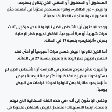
المسلوق أو المخفوق أو المقلي الذي يُتناول بمفرده،
والبيض «غير الظاهر»، وهو المستخدم مكوّناً في أطعمة مثل
المخبوزات والمنتجات الغذائية المعبأة.
ووجد الباحثون أن الأشخاص الذين تناولوا البيض مرة إلى ثلاث
مرات شهرياً، أو مرة أسبوعياً، انخفض لديهم خطر الإصابة
بمرض «ألزهايمر» بنسبة 17 في المائة.
أما الذين تناولوا البيض خمس مرات أسبوعياً أو أكثر، فقد
انخفض لديهم خطر الإصابة بالمرض بنسبة 27 في المائة.
وأظهرت نتائج نموذج منفصل في الدراسة أن الأشخاص الذين لم
يستهلكوا البيض إطلاقاً كانوا أكثر عرضة للإصابة بمرض
«ألزهايمر» مقارنة بمن تناولوا نحو 10 غرامات من البيض
يومياً.
وخلص الباحثون إلى أنه «في هذه الفئة السكانية التي تهتم
بالصحة، ارتبط الاستهلاك المعتدل للبيض بانخفاض ملحوظ في