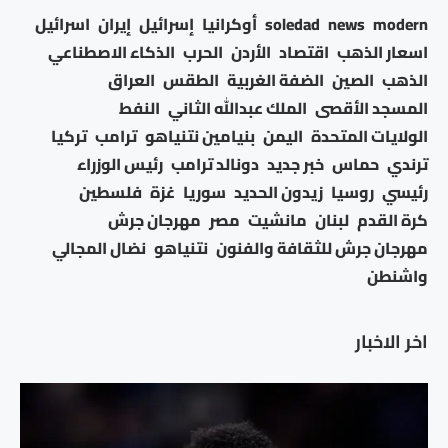
modern
news
soledad
أوكرانيا
إسرائيل
إيران
اسرائيل
اسعار الذهب
اقتصاد
الأردن
الحرب
الذكاء الاصطناعي
الذهب
الصين
الضفة الغربية
الطقس
العراق
المسجد الأقصى
الملك عبدالله الثاني
النفط
الولايات المتحدة
اليمن
بنيامين نتنياهو
ترامب
تركيا
ترندي
حماس
خبر جديد
دونالد ترامب
رئيس الوزراء
رئيسي
روسيا
زيدون الحديد
سوريا
غزة
فلسطين
كرة القدم
لبنان
مانشيت
مصر
مهرجان جرش
مهرجان جرش للثقافة والفنون
نتنياهو
نضال المجالي
واشنطن
اخر الاخبار