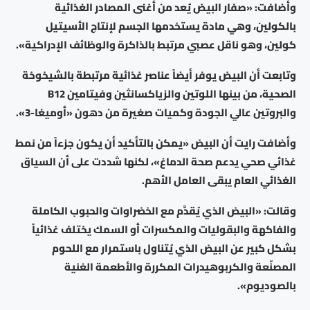
وأضافت: «صفار البيض يُعد من أغنى المصادر الغذائية
بالكولين، وهي مادة يستخدمها الجسم لإنتاج الأسيتيل
كولين، وهو ناقل عصبي مرتبط بالذاكرة والوظائف الإدراكية».
وتابعت أن البيض يوفر أيضاً عناصر غذائية مرتبطة بالشيخوخة
الصحية، من بينها اللوتين والزياكسانثين وفيتامين B12
والبروتين عالي الجودة وكميات صغيرة من دهون «أوميغا-3».
وأضافت رايت أن البيض «يمكن بالتأكيد أن يكون جزءاً من نمط
غذائي صحي يدعم صحة الدماغ»، لكنها شددت على أن السياق
الغذائي العام يبقى العامل الأهم.
وقالت: «البيض الذي يُقدَّم مع الخضراوات والحبوب الكاملة
والفاكهة والبقوليات والمكسرات أو السمك يختلف غذائياً
بشكل كبير عن البيض الذي يُتناول باستمرار مع اللحوم
المصنّعة والكربوهيدرات المكررة والأطعمة الغنية
بالصوديوم».