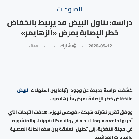
المنوعات
دراسة: تناول البيض قد يرتبط بانخفاض
خطر الإصابة بمرض «ألزهايمر»
2026-05-12
شارك
A+
A-
كشفت دراسة جديدة عن وجود ارتباط بين استهلاك
البيض
وانخفاض خطر الإصابة بمرض «ألزهايمر».
ووفق تقرير نشرته شبكة «فوكس نيوز»، هدفت الأبحاث التي
أجرتها جامعة «لوما ليندا» في ولاية كاليفورنيا، والمنشورة
في مجلة التغذية، إلى تحليل العلاقة بين هذه الحالة العصبية
والعادات الغذائية.