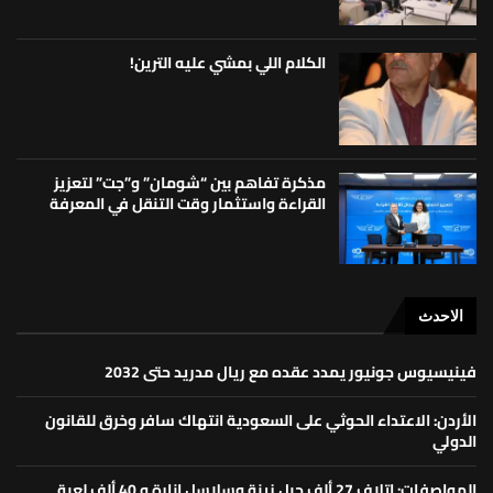
الكلام اللي بمشي عليه الترين!
مذكرة تفاهم بين “شومان” و”جت” لتعزيز
القراءة واستثمار وقت التنقل في المعرفة
الاحدث
فينيسيوس جونيور يمدد عقده مع ريال مدريد حتى 2032
الأردن: الاعتداء الحوثي على السعودية انتهاك سافر وخرق للقانون
الدولي
المواصفات: إتلاف 27 ألف حبل زينة وسلاسل إنارة و 40 ألف لعبة