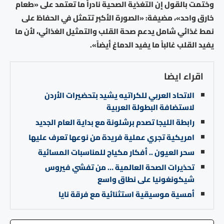
وختمت بالقول إن التغذية الصحية نادراً ما تعتمد على «طعام
خارق واحد»، مضيفة: «الصورة الأكبر تتمثل في الحفاظ على
نمط غذائي شامل يدعم صحة القلب والتمثيل الغذائي، لأن ما
يفيد القلب غالباً ما يفيد الدماغ أيضاً».
اقراء ايضا
الاتحاد العربي للكراتيه يشيد بتحضيرات الأردن
لاستضافة البطولة العربية
رابطة الليجا تصدم برشلونة مع بداية العام الجديد
امريكية تجري عملية فريدة من نوعها تعرف عليها
سحر العيون .. أفكار مكياج للمناسبات المسائية
تحذيرات الصحة العالمية … من تفشي فيروس
شيكونغونيا على نطاق واسع
أمسية موسيقية استثنائية مع فرقة نايا