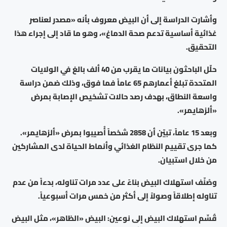
وأشارت الدراسة إلى أن البيض معروف بأنه «مصدر لعناصر
غذائية أساسية تدعم صحة الدماغ»، وهو ما قاد إلى إجراء هذا
التحقيق.
حلّل الباحثون بيانات ما يقرب من 40 ألف بالغ في الولايات
المتحدة تبلغ أعمارهم 65 عاماً فما فوق، وذلك ضمن دراسة
واسعة النطاق، بهدف رصد حالات تشخيص الإصابة بمرض
«ألزهايمر».
وبعد 15 عاماً، تبيّن أن 2858 شخصاً أُصيبوا بمرض «ألزهايمر».
كما جرى تقييم النظام الغذائي وأنماط الحياة لدى المشاركين
من خلال استبيان.
وصُنّف استهلاك البيض بناءً على عدد مرات تناوله، بدءاً من عدم
تناوله إطلاقاً وصولاً إلى أكثر من خمس مرات أسبوعياً.
قُسِّم استهلاك البيض إلى نوعين: البيض «الظاهر»، مثل البيض