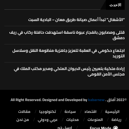
الاحدث
“الأشغال” تبدأ أعمال صيانة طريق معان – البادية السبت
قتلى ومصابون بانفجار عبوة ناسفة استهدفت حافلة ركاب في ريف
دمشق
اجتماع حكومي في العقبة لتعزيز جاهزية منظومة النقل وسلاسل
التوريد
إرادة ملكية بتعيين رئيس الديوان الملكي ومدير مكتب الملك في
مجلس الأمن القومي
©2022 أفاق . All Right Reserved. Designed and Developed by
kabarnew.
الرئيسية
⁠اقتصاد
سياحة
تكنولوجيا
مقالات
رياضة
المنوعات
محليات
⁠عربي ودولي
من نحن
ارسل خبر
Focus Mode