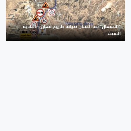
“الأشغال” تبدأ أعمال صيانة طريق معان – البادية
السبت