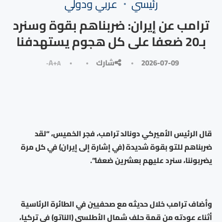
رئيسي
⁠عربي ودولي
ترامب عن إيران: ضربناهم بقوة وسنرد
بـ20 ضعفا على كل هجوم يستهدفنا
2026-07-09
شارك
A+
A-
قال الرئيس الأميركي دونالد ترامب، فجر الخميس، “لقد
ضربناهم للتو بقوة شديدة (في إشارة إلى إيران) في كل مرة
يضربوننا، سنرد عليهم بعشرين ضعفا”.
وأضاف ترامب خلال حديثه مع صحفيين في الطائرة الرئاسية
أثناء عودته من قمة حلف شمال الأطلسي (الناتو) في تركيا،