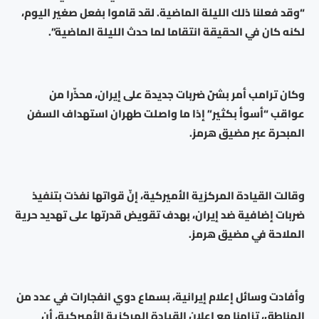
“وقد فعلنا ذلك الليلة الماضية. لقد قاموا بفعل صغير اليوم،
لكنه كان في الحقيقة انتقاما لما حدث الليلة الماضية”.
وكان ترامب أمر بشنّ ضربات جديدة على إيران، محذّرا من
عواقب “أسوأ بكثير” إذا ما واصلت طهران استهداف السفن
المبحرة عبر مضيق هرمز.
وقالت القيادة المركزية الأميركية، إنّ قواتها نفذت بتنفيذ
ضربات إضافية ضد إيران، بهدف تقويض قدرتها على تهديد حرية
الملاحة في مضيق هرمز.
وأفادت وسائل إعلام إيرانية، بسماع دوي انفجارات في عدد من
المناطق، تزامنا مع إعلان القيادة المركزية الأميركية، أن