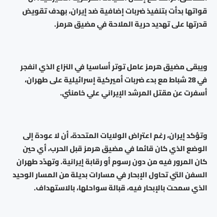
قواتها بدأت بتنفيذ ضربات إضافية ضد إيران، بهدف تقويض
قدرتها على تهديد حرية الملاحة في مضيق هرمز.
ويبقى مضيق هرمز عامل توتر أساسيا في النزاع الذي انفجر
في 28 شباط مع بدء ضربات أميركية إسرائيلية على طهران،
أسفرت عن مقتل المرشد الإيراني علي خامنئي.
وتؤكد إيران، رغم اعتراض الولايات المتحدة، أن لا عودة إلى
الوضع الذي كان قائما في مضيق هرمز قبل الحرب، أي حين
كان المرور فيه من دون رسوم أو رقابة إيرانية. وتهدّد طهران
السفن التي تحاول الإبحار في مسارات بديلة من المسار الوحيد
الذي سمحت بالإبحار فيه، قبالة سواحلها، بالاستهداف.