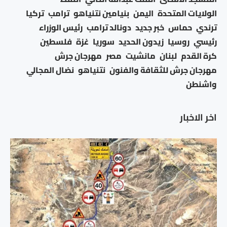
الولايات المتحدة
اليمن
بنيامين نتنياهو
ترامب
تركيا
ترندي
حماس
خبر جديد
دونالد ترامب
رئيس الوزراء
رئيسي
روسيا
زيدون الحديد
سوريا
غزة
فلسطين
كرة القدم
لبنان
مانشيت
مصر
مهرجان جرش
مهرجان جرش للثقافة والفنون
نتنياهو
نضال المجالي
واشنطن
اخر الاخبار