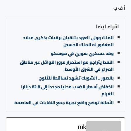
أ ف ب
اقراء ايضا
الملك وولي العهد يتلقيان برقيات بذكرى ميلاد
المغفور له الملك الحسين
وفد عسكري سوري في موسكو
النفط يتراجع مع استمرار مرور النواقل عبر مناطق
الصراع في الشرق الأوسط
بالصور .. الشوبك تشهد تساقطا للثلوج
انخفاض أسعار الذهب محليا مجددا إلى 82.8 دينارا
للغرام
الأمانة توضح واقع تجربة جمع النفايات في العاصمة
mk