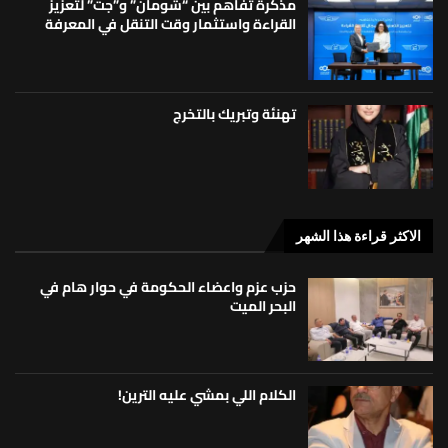
مذكرة تفاهم بين “شومان” و”جت” لتعزيز
القراءة واستثمار وقت التنقل في المعرفة
تهنئة وتبريك بالتخرج
الاكثر قراءة هذا الشهر
حزب عزم واعضاء الحكومة في حوار هام في
البحر الميت
الكلام اللي بمشي عليه الترين!