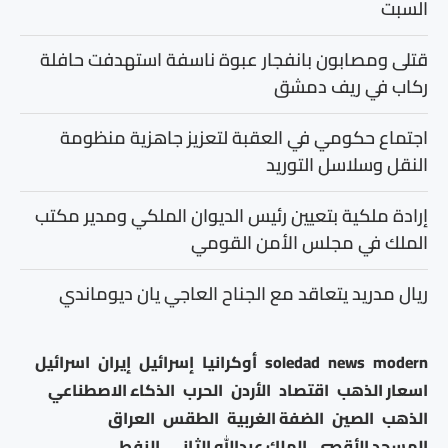
السبت
قتلى ومصابون بانفجار عبوة ناسفة استهدفت حافلة
ركاب في ريف دمشق
اجتماع حكومي في العقبة لتعزيز جاهزية منظومة
النقل وسلاسل التوريد
إرادة ملكية بتعيين رئيس الديوان الملكي ومدير مكتب
الملك في مجلس الأمن القومي
ريال مدريد يتعاقد مع الجناح العاجي يان ديوماندي
modern
news
soledad
أوكرانيا
إسرائيل
إيران
اسرائيل
اسعار الذهب
اقتصاد
الأردن
الحرب
الذكاء الاصطناعي
الذهب
الصين
الضفة الغربية
الطقس
العراق
المسجد الأقصى
الملك عبدالله الثاني
النفط