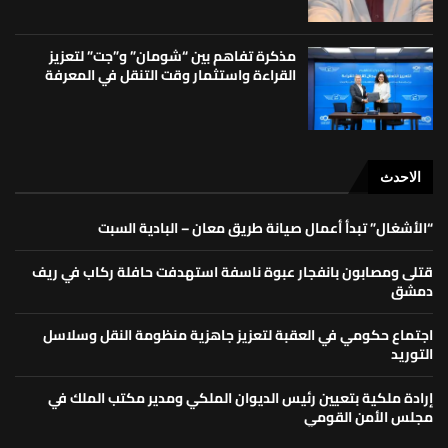
مذكرة تفاهم بين “شومان” و”جت” لتعزيز
القراءة واستثمار وقت التنقل في المعرفة
الاحدث
“الأشغال” تبدأ أعمال صيانة طريق معان – البادية السبت
قتلى ومصابون بانفجار عبوة ناسفة استهدفت حافلة ركاب في ريف
دمشق
اجتماع حكومي في العقبة لتعزيز جاهزية منظومة النقل وسلاسل
التوريد
إرادة ملكية بتعيين رئيس الديوان الملكي ومدير مكتب الملك في
مجلس الأمن القومي