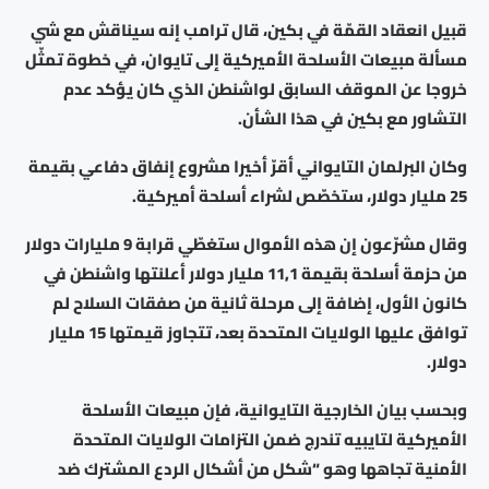
قبيل انعقاد القمّة في بكين، قال ترامب إنه سيناقش مع شي
مسألة مبيعات الأسلحة الأميركية إلى تايوان، في خطوة تمثّل
خروجا عن الموقف السابق لواشنطن الذي كان يؤكد عدم
التشاور مع بكين في هذا الشأن.
وكان البرلمان التايواني أقرّ أخيرا مشروع إنفاق دفاعي بقيمة
25 مليار دولار، ستخصّص لشراء أسلحة أميركية.
وقال مشرّعون إن هذه الأموال ستغطّي قرابة 9 مليارات دولار
من حزمة أسلحة بقيمة 11,1 مليار دولار أعلنتها واشنطن في
كانون الأول، إضافة إلى مرحلة ثانية من صفقات السلاح لم
توافق عليها الولايات المتحدة بعد، تتجاوز قيمتها 15 مليار
دولار.
وبحسب بيان الخارجية التايوانية، فإن مبيعات الأسلحة
الأميركية لتايبيه تندرج ضمن التزامات الولايات المتحدة
الأمنية تجاهها وهو “شكل من أشكال الردع المشترك ضد