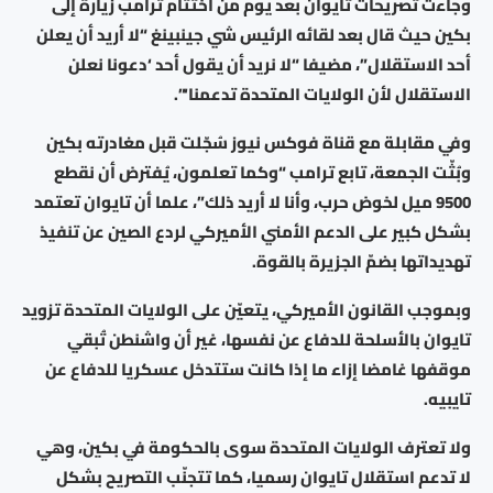
وجاءت تصريحات تايوان بعد يوم من اختتام ترامب زيارة إلى
بكين حيث قال بعد لقائه الرئيس شي جينبينغ “لا أريد أن يعلن
أحد الاستقلال”، مضيفا “لا نريد أن يقول أحد ‘دعونا نعلن
الاستقلال لأن الولايات المتحدة تدعمنا‘”.
وفي مقابلة مع قناة فوكس نيوز سُجّلت قبل مغادرته بكين
وبُثّت الجمعة، تابع ترامب “وكما تعلمون، يُفترض أن نقطع
9500 ميل لخوض حرب، وأنا لا أريد ذلك”، علما أن تايوان تعتمد
بشكل كبير على الدعم الأمني الأميركي لردع الصين عن تنفيذ
تهديداتها بضمّ الجزيرة بالقوة.
وبموجب القانون الأميركي، يتعيّن على الولايات المتحدة تزويد
تايوان بالأسلحة للدفاع عن نفسها، غير أن واشنطن تُبقي
موقفها غامضا إزاء ما إذا كانت ستتدخل عسكريا للدفاع عن
تايبيه.
ولا تعترف الولايات المتحدة سوى بالحكومة في بكين، وهي
لا تدعم استقلال تايوان رسميا، كما تتجنّب التصريح بشكل