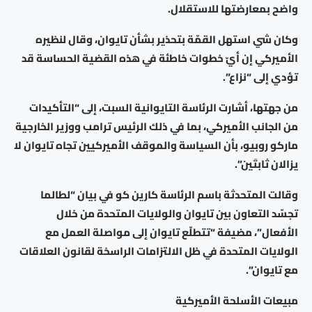
واضح بمعارضتها للاستقلال.
وكان شي استهل القمّة بتحذير بشأن تايوان، وقال لنظيره
الأميركي إن أيّ خطوات خاطئة في هذه القضية الحساسة قد
تؤدي إلى “نزاع”.
من جهتها، أشارت الرئاسة التايوانية السبت، إلى “التأكيدات
من الجانب الأميركي، بما في ذلك الرئيس ترامب ووزير الخارجية
ماركو روبيو، بأن السياسة والموقف الأميركيين تجاه تايوان لا
يزالان ثابتَين”.
وقالت المتحدثة باسم الرئاسة كارين كو في بيان “لطالما
تجسّد التعاون بين تايوان والولايات المتحدة من خلال
الأفعال”، مضيفة “تتطلّع تايوان إلى مواصلة العمل مع
الولايات المتحدة في ظل الالتزامات الراسخة لقانون العلاقات
مع تايوان”.
مبيعات الأسلحة الأميركية