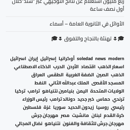
ربع مليون استعلام عن نتائج التوجيهي عبر “سند”خلال
أول نصف ساعة
الأوائل في الثانوية العامة – أسماء
🎓🌷 تهنئة بالنجاح والتفوق 🌷🎓
modern
news
soledad
أوكرانيا
إسرائيل
إيران
اسرائيل
اسعار الذهب
اقتصاد
الأردن
الحرب
الذكاء الاصطناعي
الذهب
الصين
الضفة الغربية
الطقس
العراق
المسجد الأقصى
الملك عبدالله الثاني
النفط
الولايات المتحدة
اليمن
بنيامين نتنياهو
ترامب
تركيا
ترندي
حماس
خبر جديد
دونالد ترامب
رئيس الوزراء
رئيسي
روسيا
زيدون الحديد
سوريا
غزة
فلسطين
كرة القدم
لبنان
مانشيت
مصر
مهرجان جرش
مهرجان جرش للثقافة والفنون
نتنياهو
نضال المجالي