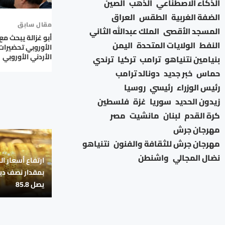
الذكاء الاصطناعي
الذهب
الصين
الضفة الغربية
الطقس
العراق
مقال سابق
المسجد الأقصى
الملك عبدالله الثاني
أبو غزالة يبحث مع
النفط
الولايات المتحدة
اليمن
الأوروبي تحضيرات
الأردني الأوروبي
بنيامين نتنياهو
ترامب
تركيا
ترندي
حماس
خبر جديد
دونالد ترامب
رئيس الوزراء
رئيسي
روسيا
زيدون الحديد
سوريا
غزة
فلسطين
كرة القدم
لبنان
مانشيت
مصر
مهرجان جرش
مهرجان جرش للثقافة والفنون
نتنياهو
نضال المجالي
واشنطن
ارتفاع أسعار ال
بمقدار نصف دينا
يصل 85.8