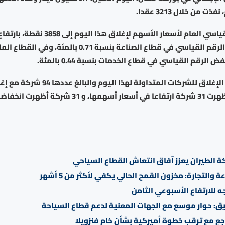
ض الرقم القياسي في قطاع الخدمات بنسبة 0.44 بالمئة.
وبمقارنة أسعار الإغلاق للشركات المتداولة لهذا اليوم والب
السابقة، فقد أظهرت 31 شركة ارتفاعا في أسعار أسهمها، و 31 ش
ة الطيران يعزز آفاق انتعاش القطاع السياحي
ة والتجارة: مخزون القمح الحالي يكفي لأكثر من 5 أشهر
 للارتفاع الأسبوعي الثامن
يق: حوار موسع مع الجهات المعنية لدعم قطاع السياحة
اجع مع ترقب خطوة أميركية بشأن خام فنزويلا