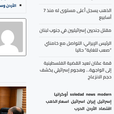
الأردن وس
الذهب يسجل أعلى مستوى له منذ 7
أسابيع
مقتل جنديين إسرائيليين في جنوب لبنان
الرئيس الإيراني: التواصل مع خامنئي
“صعب للغاية” حاليا
قمة عمّان تعيد القضية الفلسطينية
إلى الواجهة… وهجوم إسرائيلي يكشف
حجم الانزعاج
modern
news
soledad
أوكرانيا
إسرائيل
إيران
اسرائيل
اسعار الذهب
اقتصاد
الأردن
الحرب