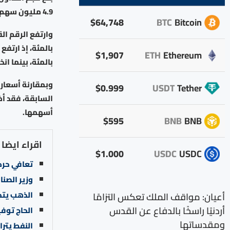
4.9 مليون سهم، نفذت من خلال 3213 عقدا.
$64,748
BTC
Bitcoin
$1,907
ETH
Ethereum
بالمئة، بينما انخف
$0.999
USDT
Tether
أسهمها.
$595
BNB
BNB
اقراء ايضا
$1.000
USDC
USDC
تعافي حرك
وزير الصناع
الذهب يتجه
أعيان: مواقف الملك تعكس التزامًا
أردنيًا راسخًا بالدفاع عن القدس
الحاج توف
ومقدساتها
النفط يتر