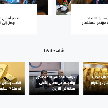
 سفراء الاتحاد
تحذير أممي:ا
 مؤتمر الاستثمار
وصل إلى ا
شاهد ايضا
ذهب محليًا
دراسة للمجلس الاقتصادي
ر .. والغرام
والاجتماعي:معان الأعلى
الذهب يسجل أ
بطالة في الأردن
له منذ 7 أسابيع