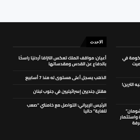
الاحدث
حكومة في
أعيان: مواقف الملك تعكس التزامًا أردنيًا راسخًا
لميت
بالدفاع عن القدس ومقدساتها
الذهب يسجل أعلى مستوى له منذ 7 أسابيع
ه الترين!
مقتل جنديين إسرائيليين في جنوب لبنان
الرئيس الإيراني: التواصل مع خامنئي “صعب
شومان”
للغاية” حاليا
ة واستثمار
رفة