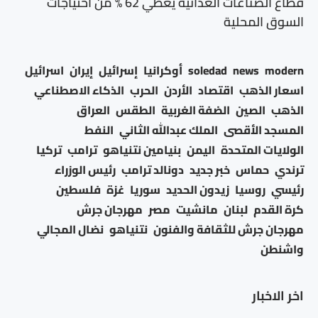
قطاع الصناعات الغذائية يغطي 62 % من احتياجات
السوق المحلية
modern
news
soledad
أوكرانيا
إسرائيل
إيران
اسرائيل
اسعار الذهب
اقتصاد
الأردن
الحرب
الذكاء الاصطناعي
الذهب
الصين
الضفة الغربية
الطقس
العراق
المسجد الأقصى
الملك عبدالله الثاني
النفط
الولايات المتحدة
اليمن
بنيامين نتنياهو
ترامب
تركيا
ترندي
حماس
خبر جديد
دونالد ترامب
رئيس الوزراء
رئيسي
روسيا
زيدون الحديد
سوريا
غزة
فلسطين
كرة القدم
لبنان
مانشيت
مصر
مهرجان جرش
مهرجان جرش للثقافة والفنون
نتنياهو
نضال المجالي
واشنطن
اخر الاخبار