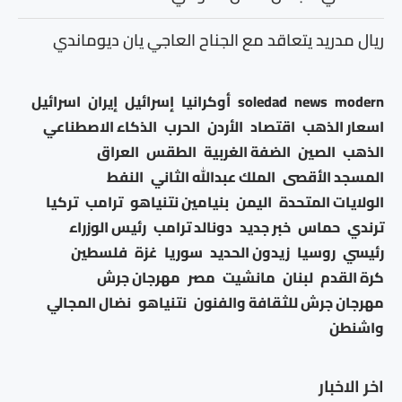
ريال مدريد يتعاقد مع الجناح العاجي يان ديوماندي
modern
news
soledad
أوكرانيا
إسرائيل
إيران
اسرائيل
اسعار الذهب
اقتصاد
الأردن
الحرب
الذكاء الاصطناعي
الذهب
الصين
الضفة الغربية
الطقس
العراق
المسجد الأقصى
الملك عبدالله الثاني
النفط
الولايات المتحدة
اليمن
بنيامين نتنياهو
ترامب
تركيا
ترندي
حماس
خبر جديد
دونالد ترامب
رئيس الوزراء
رئيسي
روسيا
زيدون الحديد
سوريا
غزة
فلسطين
كرة القدم
لبنان
مانشيت
مصر
مهرجان جرش
مهرجان جرش للثقافة والفنون
نتنياهو
نضال المجالي
واشنطن
اخر الاخبار