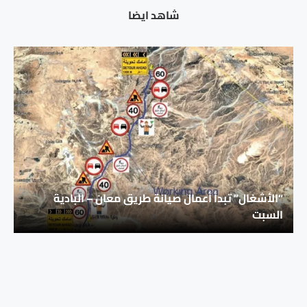
شاهد ايضا
“الأشغال” تبدأ أعمال صيانة طريق معان – البادية
السبت