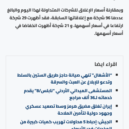
وبمقارنة أسعار الإغلاق للشركات المتداولة لهذا اليوم والبالغ
عددها 96 شركة مع إغلاقاتها السابقة، فقد أظهرت 29 شركة
ارتفاعا في أسعار أسهمها، و 21 شركة أظهرت انخفاضا في
أسعار أسهمها.
اقراء ايضا
“الأشغال” تنهي صيانة حاجز طريق الستين بالسلط
وتدعو للإبلاغ عن العبث والسرقة
المستشفى الميداني الأردني “نابلس/8” يقدم
خدماته لـ36 ألف مراجع
إيران تغلق مضيق هرمز وسط تصعيد عسكري
وجهود دولية لتأمين الملاحة
الجيش: إحباط 5 محاولات تهريب كميات كبيرة من
المخدرات فجر الأربعاء