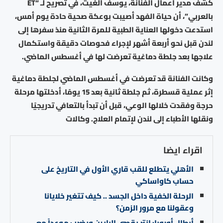
كشف مدير أعمال الفنانة، يوسف الغيث، في تصريح لـ “ET
بالعربي”، أن حياة الفهد أصيبت بوعكة صحية حادة يوم أمس،
استدعت دخولها العناية الطبية للمرة الثانية منذ سفرها إلى
لندن قبل نحو أربعة أشهر لإجراء فحوصات دقيقة واستكمال
علاجها بعد جلطة دماغية تعرضت لها في أغسطس الماضي.
وكانت الفنانة قد تعرضت في أغسطس الماضي لجلطة دماغية
إثر عملية قسطرة، ثم جلطة ثانية بعد 15 يومًا، أدخلتها مرحلة
حرجة وفقدت خلالها الوعي، قبل أن تبدأ بالتعافي تدريجيًا
ونقلها الأطباء إلى لندن لإتمام العلاج. وكالات
اقراء ايضا
الأهلي يتطلع للقب قاري الأول في التاريخ على
حساب كاواساكي
الرحلة الخفية داخل الجسد .. كيف تتغير خلايانا
وعقولنا مع مرور الزمن؟
أبطال أوروبا: إنتر يقصي البايرن ويضرب موعداً مع