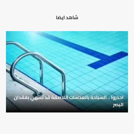
شاهد ايضا
احذروا .. السباحة بالعدسات اللاصقة قد تنتهي بفقدان
البصر