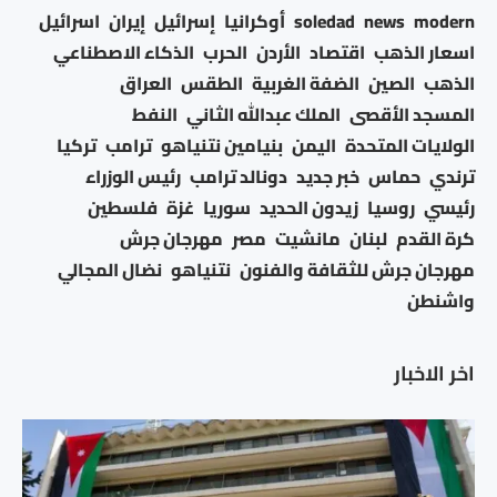
modern
news
soledad
أوكرانيا
إسرائيل
إيران
اسرائيل
اسعار الذهب
اقتصاد
الأردن
الحرب
الذكاء الاصطناعي
الذهب
الصين
الضفة الغربية
الطقس
العراق
المسجد الأقصى
الملك عبدالله الثاني
النفط
الولايات المتحدة
اليمن
بنيامين نتنياهو
ترامب
تركيا
ترندي
حماس
خبر جديد
دونالد ترامب
رئيس الوزراء
رئيسي
روسيا
زيدون الحديد
سوريا
غزة
فلسطين
كرة القدم
لبنان
مانشيت
مصر
مهرجان جرش
مهرجان جرش للثقافة والفنون
نتنياهو
نضال المجالي
واشنطن
اخر الاخبار