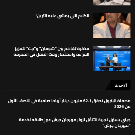
الكلام اللي بمشي عليه الترين!
مذكرة تفاهم بين “شومان” و”جت” لتعزيز
القراءة واستثمار وقت التنقل في المعرفة
الاحدث
مصفاة البترول تحقق 62.1 مليون دينار أرباحا صافية في النصف الأول
من 2026
جيني يسهّل تجربة التنقّل لزوار مهرجان جرش عبر إطلاقه لخدمة
“مهرجان جرش”