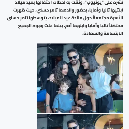
نشره على “يوتيوب”، وثّقت به لحظات احتفالها بعيد ميلاد
ابنتيها تاليا وأمايا، بحضور والدهما تامر حسني، حيث ظهرت
الأسرة مجتمعةً حول مائدة عيد الميلاد، يتوسطها تامر حسني
محتضناً تاليا وأمايا وابنهما آدم، بينما علت وجوه الجميع
الابتسامة والسعادة.