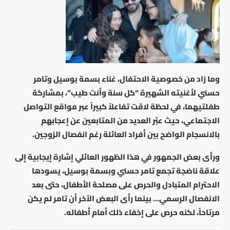
وما زاد من خصوصية الاحتفال، غناء بسمة بوسيل وتامر
حسني لأغنيته الشهيرة “كل سنة وأنت طيب”، بمشاركة
طفلتيهما، في لحظة لاقت تفاعلاً كبيراً عبر مواقع التواصل
الاجتماعي، حيث عبّر العديد من المتابعين عن إعجابهم
بالانسجام الواضح بين أفراد العائلة رغم انفصال الزوجين.
ورأى بعض الجمهور في هذا الظهور العائلي إشارة إيجابية إلى
علاقة ناضجة تجمع تامر حسني وبسمة بوسيل، يسودها
الاحترام المتبادل والحرص على مصلحة الأطفال، حتى بعد
الانفصال الرسمي… بينما رأى البعض الآخر أن تامر لم يكن
مرتاحاً، لكنه حرص على إخفاء ذلك أمام أطفاله.