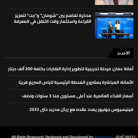
مذكرة تفاهم بين “شومان” و”جت” لتعزيز
القراءة واستثمار وقت التنقل في المعرفة
الاحدث
أمانة عمان: مرحلة تجريبية لتطوير إدارة النفايات بكلفة 200 ألف دينار
الأمانة: المباشرة بمشروع المحطة الرئيسية للباص السريع قريبًا
أسعار الغذاء العالمية عند أعلى مستوى منذ 3 سنوات ونصف
فينيسيوس جونيور يمدد عقده مع ريال مدريد حتى 2032
©2022 أفاق . All Right Reserved. Designed and Developed by
kabarnew.