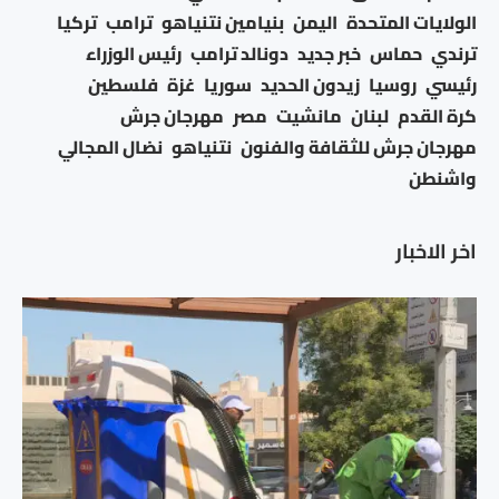
الولايات المتحدة
اليمن
بنيامين نتنياهو
ترامب
تركيا
ترندي
حماس
خبر جديد
دونالد ترامب
رئيس الوزراء
رئيسي
روسيا
زيدون الحديد
سوريا
غزة
فلسطين
كرة القدم
لبنان
مانشيت
مصر
مهرجان جرش
مهرجان جرش للثقافة والفنون
نتنياهو
نضال المجالي
واشنطن
اخر الاخبار