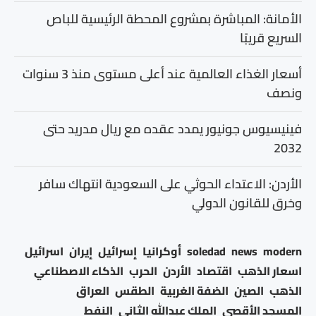
الأمانة: المباشرة بمشروع المحطة الرئيسية للباص
السريع قريبًا
أسعار الغذاء العالمية عند أعلى مستوى منذ 3 سنوات
ونصف
فينيسيوس جونيور يمدد عقده مع ريال مدريد حتى
2032
الأردن: الاعتداء الحوثي على السعودية انتهاك سافر
وخرق للقانون الدولي
modern
news
soledad
أوكرانيا
إسرائيل
إيران
اسرائيل
اسعار الذهب
اقتصاد
الأردن
الحرب
الذكاء الاصطناعي
الذهب
الصين
الضفة الغربية
الطقس
العراق
المسجد الأقصى
الملك عبدالله الثاني
النفط