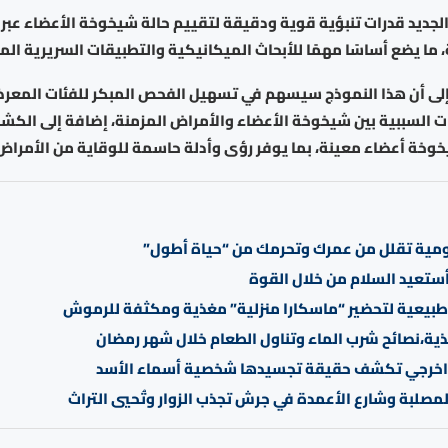
الجديد قدرات تنبؤية قوية ودقيقة لتقييم حالة شيخوخة الأعضاء عب
ما يضع أساسًا مهمًا للأبحاث الميكانيكية والتطبيقات السريرية الم
 إلى أن هذا النموذج سيسهم في تسهيل الفحص المبكر للفئات المعرض
 السببية بين شيخوخة الأعضاء والأمراض المزمنة، إضافة إلى الكشف
وخة أعضاء معينة، بما يوفر رؤى وأدلة حاسمة للوقاية من الأمراض
ستعيد السلام من خلال القوة
غذية،نصائح شرب الماء وتناول الطعام خلال شهر رمضان
خرجي تكشف حقيقة تجسيدها شخصية أسماء الأسد
لمصلبة وشارع الأعمدة في جرش تجذب الزوار وتُحيي التراث