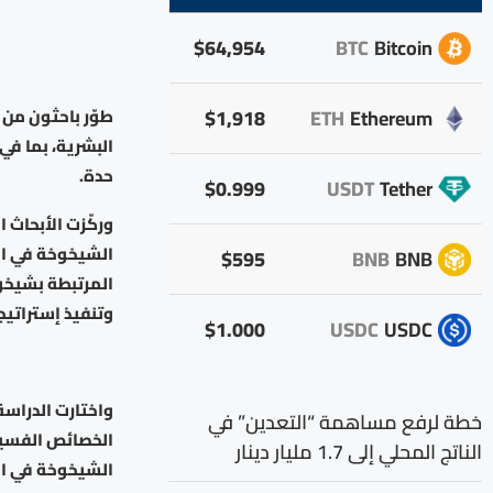
$64,954
BTC
Bitcoin
$1,918
ETH
Ethereum
طوّر باحثون من 
البشرية، بما في
حدة.
$0.999
USDT
Tether
وركّزت الأبحاث
الشيخوخة في الأ
$595
BNB
BNB
المرتبطة بشيخو
وتنفيذ إستراتي
$1.000
USDC
USDC
خطة لرفع مساهمة “التعدين” في
الخصائص الفسيو
الناتج المحلي إلى 1.7 مليار دينار
الشيخوخة في ال