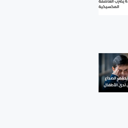
زلزال بقوة 6.5 يضرب العاصمة
المكسيكية
يخفف الصداع
 لدى الأطفال