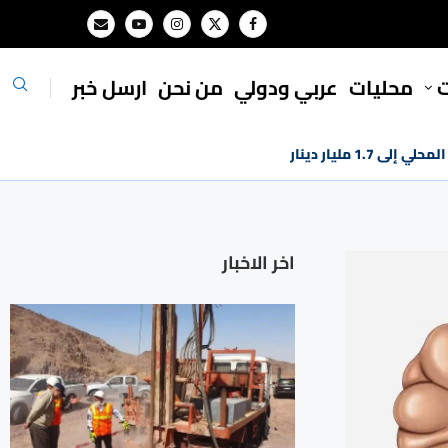
ت
محليات
⁠عربي ودولي
من نحن
ارسل خبر
1. مليار دينار
اخر الاخبار