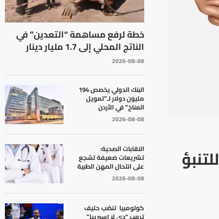
خطة لرفع مساهمة “التعدين” في
الناتج المحلي إلى 1.7 مليار دينار
2026-08-08
البنك الدولي يخصص 194
مليون دولار لـ”تمويل
المناخ” في الأردن
2026-08-08
النقابات الصحية:
لتنبؤ
تشريعات ضعيفة تشجع
على انتحال المهن الطبية
2026-08-08
كولومبيا تنصّب حليف
ترمب “دي لا إسبرييا”