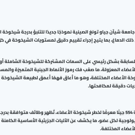
جامعة شيآن جياو تونغ الصينية نموذجًا جديدًا للتنبؤ بدرجة شيخوخة ا
 ذلك الدماغ، بما يتيح إجراء تقييم دقيق لمستويات الشيخوخة في ك
 السابقة بشكل رئيسي على السمات المشتركة للشيخوخة الشاملة أو 
عضاء المعزولة، ما صعّب فك رموز الأنماط الجينية المتميزة والمسار
خة الأعضاء المختلفة، وهو ما أعاق فهمًا أعمق لطبيعة الشيخوخة و
جيات دقيقة لمكافحتها.
واختارت الدراسة 554 جينًا معرضًا لخطر شيخوخة الأعضاء، تُظهر وظائف متوافقة بد
لوجية لكل عضو، ما يكشف عن الآليات الجزيئية الأساسية الكامنة و
أعضاء المختلفة.