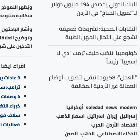
البنك الدولي يخصص 194 مليون دولار
ويُظهر النموذج 
لـ”تمويل المناخ” في الأردن
سكانية متنوعة، 
النقابات الصحية: تشريعات ضعيفة
وأشار الباحثون
تشجع على انتحال المهن الطبية
وتوضيح العلاقات
التدخين على شيخ
كولومبيا تنصّب حليف ترمب “دي لا
إسبرييا” رئيساً
اقراء ايضا
“العمل”: 58 يوما تبقى لتصويب أوضاع
9 عادات يومية تقلل من عمرك وتحرمك من “حياة أطول”
العمالة غير الأردنية المخالفة
ترامب: سأ
4 وصفات طبيعية لتحضير “ماسكارا منزلية” مغذية ومكثفة للرموش
خبراء الت
modern
news
soledad
أوكرانيا
سلاف فوا
إسرائيل
إيران
اسرائيل
اسعار الذهب
اقتصاد
الأردن
الحرب
فعاليات ا
الذكاء الاصطناعي
الذهب
الصين