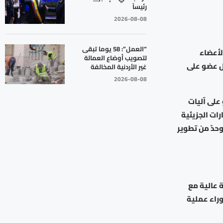
رئيساً
2026-08-08
“العمل”: 58 يوما تبقى
لأعضاء
لتصويب أوضاع العمالة
ل عضو على
غير الأردنية المخالفة
2026-08-08
على آليات
ات الجزيئية
حدّ من تطوير
رجة عالية مع
راء عملية