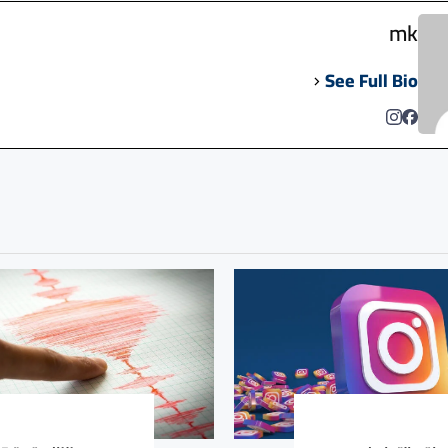
mk
See Full Bio