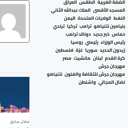
الضفة الغربية
الطقس
العراق
المسجد الأقصى
الملك عبدالله الثاني
النفط
الولايات المتحدة
اليمن
بنيامين نتنياهو
ترامب
تركيا
ترندي
حماس
خبر جديد
دونالد ترامب
رئيس الوزراء
رئيسي
روسيا
زيدون الحديد
سوريا
غزة
فلسطين
كرة القدم
لبنان
مانشيت
مصر
مهرجان جرش
مهرجان جرش للثقافة والفنون
نتنياهو
نضال المجالي
واشنطن
مقال سابق