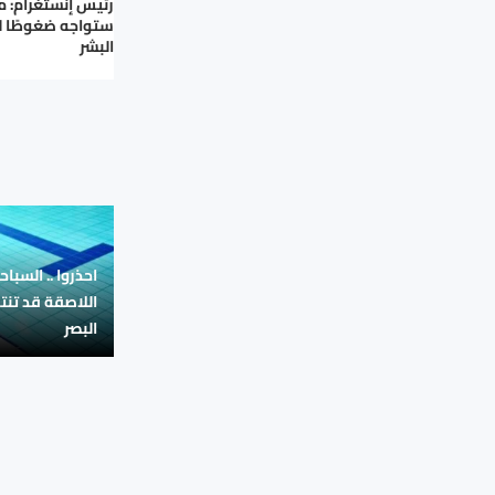
رئيس إنستغرام: م
ستواجه ضغوطًا ل
البشر
احذروا .. السبا
اللاصقة قد تن
البصر