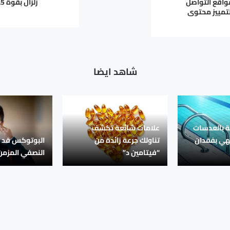
واقع التواصل
تمييز محتوى
شاهد ايضا
حة بالعدسات
علامات شائعة تكشف
تهي بفقدان
تناولك جرعة زائدة من
البوتوكس قد 
“فيتامين د”
النصفي المزمن