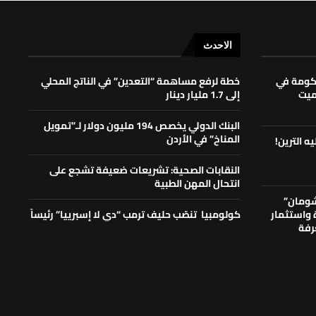
الاحدث
حكومة في
خطة لرفع مساهمة “التعدين” في الناتج المحلي
لميت
إلى 1.7 مليار دينار
البنك الدولي يخصص 194 مليون دولار لـ”تمويل
المناخ” في الأردن
ه الترين!
النقابات الصحية: تشريعات ضعيفة تشجع على
انتحال المهن الطبية
شومان”
ة واستثمار
كولومبيا تنصّب حليف ترمب “دي لا إسبرييا” رئيساً
رفة