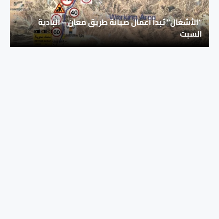
“الأشغال” تبدأ أعمال صيانة طريق معان – البادية
السبت