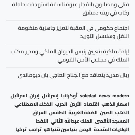
قتلى ومصابون بانفجار عبوة ناسفة استهدفت حافلة
ركاب في ريف دمشق
اجتماع حكومي في العقبة لتعزيز جاهزية منظومة
النقل وسلاسل التوريد
إرادة ملكية بتعيين رئيس الديوان الملكي ومدير مكتب
الملك في مجلس الأمن القومي
ريال مدريد يتعاقد مع الجناح العاجي يان ديوماندي
modern
news
soledad
أوكرانيا
إسرائيل
إيران
اسرائيل
اسعار الذهب
اقتصاد
الأردن
الحرب
الذكاء الاصطناعي
الذهب
الصين
الضفة الغربية
الطقس
العراق
المسجد الأقصى
الملك عبدالله الثاني
النفط
الولايات المتحدة
اليمن
بنيامين نتنياهو
ترامب
تركيا