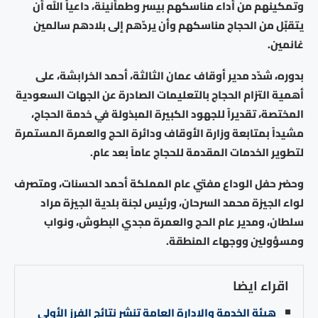
وتمكينهم من أداء مناسكهم بيسر وطمأنينة، داعياً الله أن
يتقبّل من الحجاج مناسكهم وأن يردّهم إلى بلادهم سالمين
غانمين.
بدوره، شدّد مدير أوقاف عمان الثالثة، أحمد الخرابشة، على
أهمية التزام الحجاج بالتعليمات الصادرة عن الجهات السعودية
المختصة، تقديراً للجهود الكبيرة المبذولة في خدمة الحجاج،
مشيداً بمتابعة وزارة الأوقاف ودائرة الحج والعمرة المستمرة
لتطوير الخدمات المقدمة للحجاج عاماً بعد عام.
وحضر حفل الوداع مفتي عام المملكة أحمد الحسنات، ومتصرف
لواء الجيزة محمد السرحان، ورئيس لجنة بلدية الجيزة مراد
سلطان، ومدير عام الحج والعمرة مجدي البطوش، ونواب
ومسؤولين ووجهاء المنطقة.
اقراء ايضا
هيئة الخدمة والإدارة العامة تنشر نتائج الفرز الأولي