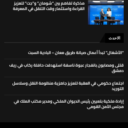
مذكرة تفاهم بين “شومان” و”جت” لتعزيز
القراءة واستثمار وقت التنقل في المعرفة
الاحدث
“الأشغال” تبدأ أعمال صيانة طريق معان – البادية السبت
قتلى ومصابون بانفجار عبوة ناسفة استهدفت حافلة ركاب في ريف
دمشق
اجتماع حكومي في العقبة لتعزيز جاهزية منظومة النقل وسلاسل
التوريد
إرادة ملكية بتعيين رئيس الديوان الملكي ومدير مكتب الملك في
مجلس الأمن القومي