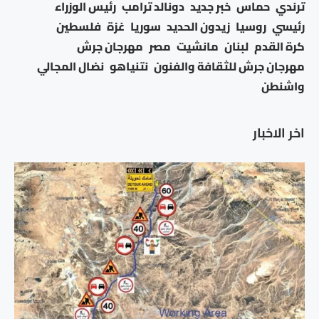
ترندي
حماس
خبر جديد
دونالد ترامب
رئيس الوزراء
رئيسي
روسيا
زيدون الحديد
سوريا
غزة
فلسطين
كرة القدم
لبنان
مانشيت
مصر
مهرجان جرش
مهرجان جرش للثقافة والفنون
نتنياهو
نضال المجالي
واشنطن
اخر الاخبار