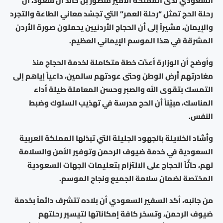
السعودي لدى المملكة الأمير منصور بن خالد آل سعود، أن
رحلة الحج تمثل “رحلة العمر” التي تجسّد معاني الطاعة والتجرد
والإيمان، مشيراً إلى أن الحجاج الأردنيين يحملون صورة الأردن
المشرقة في هذا الموسم الإيماني العظيم.
وأوضح أن الوزارة أعدّت خطة متكاملة لخدمة الحجاج منذ
مغادرتهم أرض الوطن وحتى عودتهم سالمين، داعياً إياهم إلى
التمسك بتقوى الله والصبر وحسن المعاملة طيلة أداء
المناسك، مبيّناً أن الحج مدرسة في تهذيب السلوك وضبط
النفس.
وأشاد الخلايلة بالجهود الجليلة التي تبذلها المملكة العربية
السعودية في خدمة ضيوف الرحمن وتوفير الأمن والسلامة
لهم، حاثّاً الحجاج على الالتزام بتعليمات الجهات السعودية
المختصة لضمان سلامة الجميع ونجاح الموسم.
من جانبه، أكد السفير السعودي أن بلاده تتشرف دائماً بخدمة
ضيوف الرحمن، وتسخر كافة إمكاناتها لتيسير رحلتهم