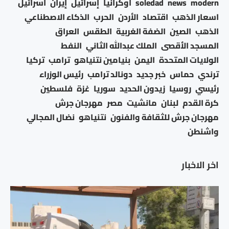
modern
news
soledad
أوكرانيا
إسرائيل
إيران
اسرائيل
اسعار الذهب
اقتصاد
الأردن
الحرب
الذكاء الاصطناعي
الذهب
الصين
الضفة الغربية
الطقس
العراق
المسجد الأقصى
الملك عبدالله الثاني
النفط
الولايات المتحدة
اليمن
بنيامين نتنياهو
ترامب
تركيا
ترندي
حماس
خبر جديد
دونالد ترامب
رئيس الوزراء
رئيسي
روسيا
زيدون الحديد
سوريا
غزة
فلسطين
كرة القدم
لبنان
مانشيت
مصر
مهرجان جرش
مهرجان جرش للثقافة والفنون
نتنياهو
نضال المجالي
واشنطن
اخر الاخبار