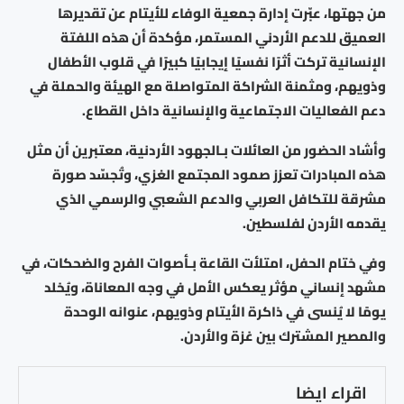
من جهتها، عبّرت إدارة جمعية الوفاء للأيتام عن تقديرها
العميق للدعم الأردني المستمر، مؤكدة أن هذه اللفتة
الإنسانية تركت أثرًا نفسيًا إيجابيًا كبيرًا في قلوب الأطفال
وذويهم، ومثمنة الشراكة المتواصلة مع الهيئة والحملة في
دعم الفعاليات الاجتماعية والإنسانية داخل القطاع.
وأشاد الحضور من العائلات بـالجهود الأردنية، معتبرين أن مثل
هذه المبادرات تعزز صمود المجتمع الغزي، وتُجسّد صورة
مشرقة للتكافل العربي والدعم الشعبي والرسمي الذي
يقدمه الأردن لفلسطين.
وفي ختام الحفل، امتلأت القاعة بـأصوات الفرح والضحكات، في
مشهد إنساني مؤثر يعكس الأمل في وجه المعاناة، ويُخلد
يومًا لا يُنسى في ذاكرة الأيتام وذويهم، عنوانه الوحدة
والمصير المشترك بين غزة والأردن.
اقراء ايضا