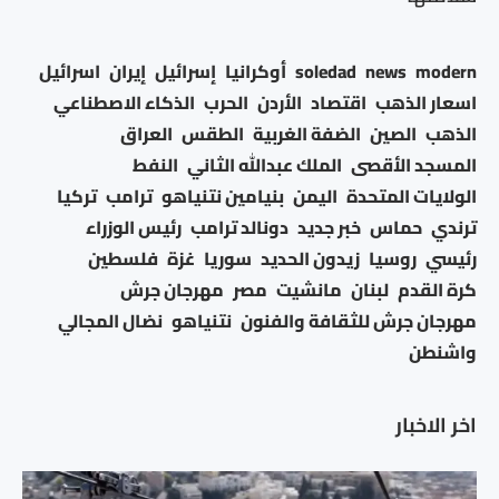
modern
news
soledad
أوكرانيا
إسرائيل
إيران
اسرائيل
اسعار الذهب
اقتصاد
الأردن
الحرب
الذكاء الاصطناعي
الذهب
الصين
الضفة الغربية
الطقس
العراق
المسجد الأقصى
الملك عبدالله الثاني
النفط
الولايات المتحدة
اليمن
بنيامين نتنياهو
ترامب
تركيا
ترندي
حماس
خبر جديد
دونالد ترامب
رئيس الوزراء
رئيسي
روسيا
زيدون الحديد
سوريا
غزة
فلسطين
كرة القدم
لبنان
مانشيت
مصر
مهرجان جرش
مهرجان جرش للثقافة والفنون
نتنياهو
نضال المجالي
واشنطن
اخر الاخبار