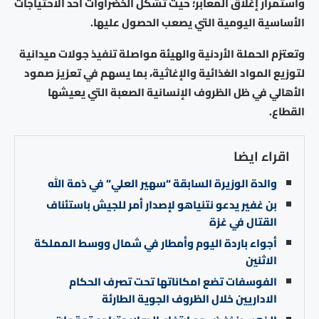
واستمرار إغلاق المعابر؛ حيث تشكل الخضراوات أحد الاحتياجات
الأساسية اليومية التي يصعب الحصول عليها.
وتعتزم الحملة الأردنية والهيئة مواصلة تنفيذ جولات ميدانية
لتوزيع المواد الغذائية والإغاثية، بما يسهم في تعزيز صمود
الأهالي في ظل الظروف الإنسانية الصعبة التي يعيشها
القطاع.
اقراء ايضا
والدة الوزيرة السابقة “سهير العلي” في ذمة الله
بن غفير يدعو نتنياهو لإصدار أمر للجيش باستئناف
القتال في غزة
أجواء باردة اليوم وأمطار في شمال ووسط المملكة
الاثنين
الفوسفات تضع امكاناتها تحت تصرف الحكام
الاداريين خلال الظروف الجوية الطارئة