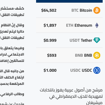
كشف مستشار تطب
$64,502
BTC
Bitcoin
تطبيقات النقل الذك
$1,897
ETH
Ethereum
وقال إنّ النظام
حاليا ليتم تعدي
تطبيقات النقل لأكثر م
$0.999
USDT
Tether
وفيما يتعلق با
الاجتماعي لدرا
$593
BNB
BNB
للسائقين إضافة 
$1.000
USDC
USDC
من جانبه قال ا
ارتفاع الكلف ا
المرتفعة بحسبه
مرشح من أصول عربية يفوز بانتخابات
وطالب الرفاعي برف
تمهيدية للحزب الديمقراطي في
ميشيغان
وتحدث عن شمول 