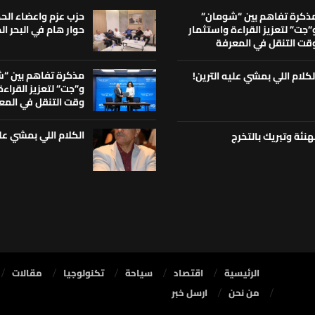
ذكرة تفاهم بين “شومان”
حزب عزم واعضاء ال
”جت” لتعزيز القراءة واستثمار
حوار هام في البحر ا
قت التنقل في المعرفة
مذكرة تفاهم بين “
لكلام اللي بمشي عليه الترين!
و”جت” لتعزيز القراء
وقت التنقل في المع
الكلام اللي بمشي علي
هنئة وتبريك بالتخرج
الرئيسية
⁠اقتصاد
سياحة
تكنولوجيا
مقالات
من نحن
ارسل خبر