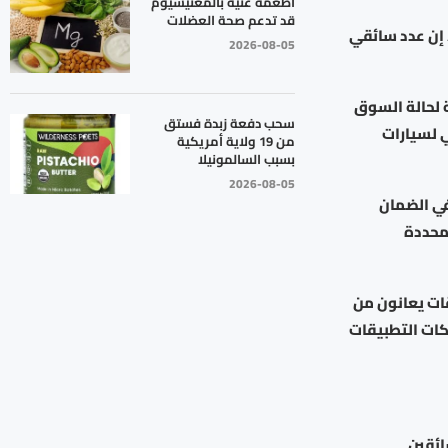
أطعمة غنية بالمغنيسيوم
قد تدعم صحة العضلات
إن عدد سائقي
2026-08-05
ة لحالة السوق
سحب دفعة زبدة فستق
ي لسيارات
من 19 ولاية أمريكية
بسبب السالمونيلا
2026-08-05
في الضمان
محددة
ات يعانون من
كات التطبيقات
ائقين