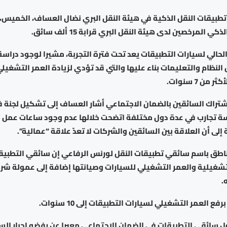
يقات النقل الذكية في هيئة النقل البري نضال العساف، الخميس، 
ي المرخصين لدى هيئة النقل البري قرابة 15 ألف سائق.
 الحالي لسيارات التطبيقات يعد تحت فترة التجربة، مشيرا لوجود دراس
ل النظام والتعليمات بناء عليها والتي قد تؤدي لزيادة العمر التشغيل
ن 7 سنوات.
شتراك السائقين بالضمان الاجتماعي أشار العساف إلى تشكيل لجنة 
سة تجارب في عدة دول مختلفة اتضحت خلالها عدم وجود ساعات عمل 
إلى أن العلاقة بين السائقين والشركات لا تعدّ علاقة “عمالية”.
لناطق باسم سائقي تطبيقات النقل لورنس الرفاعي إن سائقي التطبيق
لتشغيلية والعمر التشغيلي للسيارات وصيانتها إضافة إلى عمولة شر
.
ع العمر التشغيلي لسيارات التطبيقات إلى 10 سنوات.
سائقي التطبيقات في الضمان الاجتماعي معبرا عن رفضه إجبار الس