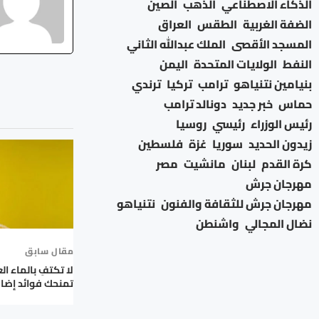
الذكاء الاصطناعي
الذهب
الصين
الضفة الغربية
الطقس
العراق
المسجد الأقصى
الملك عبدالله الثاني
النفط
الولايات المتحدة
اليمن
بنيامين نتنياهو
ترامب
تركيا
ترندي
حماس
خبر جديد
دونالد ترامب
رئيس الوزراء
رئيسي
روسيا
زيدون الحديد
سوريا
غزة
فلسطين
كرة القدم
لبنان
مانشيت
مصر
مهرجان جرش
مهرجان جرش للثقافة والفنون
نتنياهو
نضال المجالي
واشنطن
مقال سابق
تمنحك فوائد إضا