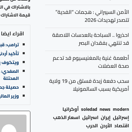
بالاشتراك في ال
الأمن السيبراني : هجمات “الفدية”
قيمة الاشتراك 
تتصدر تهديدات 2026
اقراء ايضا
احذروا .. السباحة بالعدسات اللاصقة
قد تنتهي بفقدان البصر
ترامب: قب
تأكيد أردن
أطعمة غنية بالمغنيسيوم قد تدعم
ويتكوف يق
صحة العضلات
الصفدي: ضر
المحتلة
سحب دفعة زبدة فستق من 19 ولاية
حصيلة جديد
أمريكية بسبب السالمونيلا
وزير المالية ي
modern
news
soledad
أوكرانيا
إسرائيل
إيران
اسرائيل
اسعار الذهب
اقتصاد
الأردن
الحرب