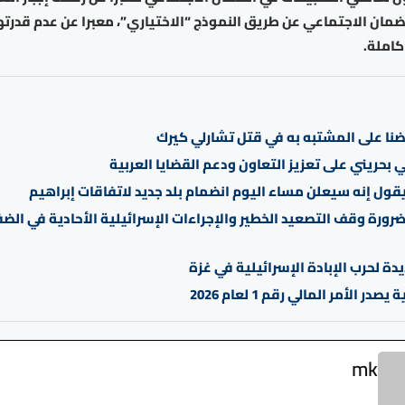
ضمان الاجتماعي عن طريق النموذج “الاختياري”، معبرا عن عدم قدرت
كاملة.
ضنا على المشتبه به في قتل تشارلي كيرك
ي بحريني على تعزيز التعاون ودعم القضايا العربية
ول إنه سيعلن مساء اليوم انضمام بلد جديد لاتفاقات إبراهيم
ورة وقف التصعيد الخطير والإجراءات الإسرائيلية الأحادية في الضف
ة لحرب الإبادة الإسرائيلية في غزة
صدر الأمر المالي رقم 1 لعام 2026
mk