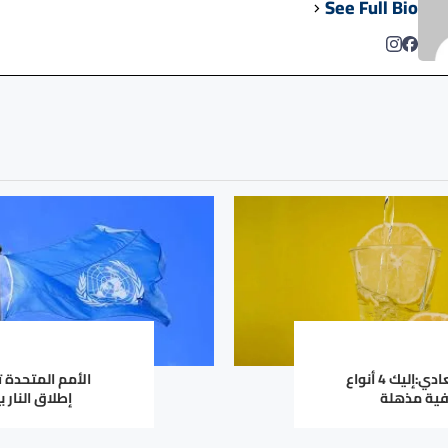
See Full Bio
لا تكتفِ بالماء العادي:إليك 4 أنواع
الأمم المتحدة 
فية مذهلة
إطلاق النار ب