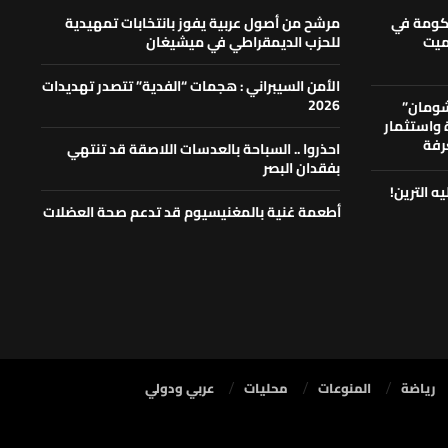
حكومة في
مرشح من أصول عربية يفوز بانتخابات تمهيدية
لميت
للحزب الديمقراطي في ميشيغان
الأمن السيبراني : هجمات “الفدية” تتصدر تهديدات
2026
شومان”
ة واستثمار
رفة
احذروا .. السباحة بالعدسات اللاصقة قد تنتهي
بفقدان البصر
ه الترين!
أطعمة غنية بالمغنيسيوم قد تدعم صحة العضلات
رياضة
المنوعات
محليات
⁠عربي ودولي