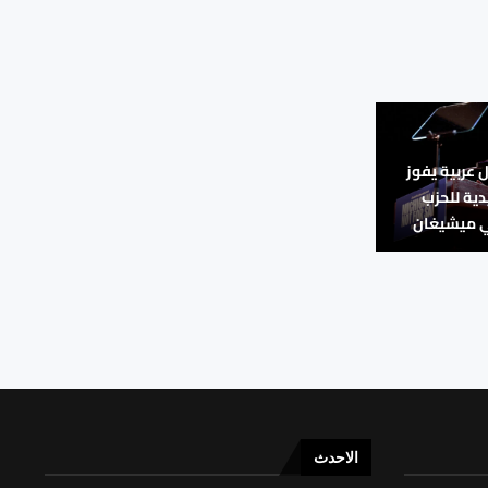
عربية يفوز
دية للحزب
ي ميشيغان
الاحدث