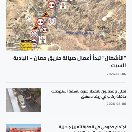
“الأشغال” تبدأ أعمال صيانة طريق معان – البادية
السبت
2026-08-06
قتلى ومصابون بانفجار عبوة ناسفة استهدفت
حافلة ركاب في ريف دمشق
2026-08-06
اجتماع حكومي في العقبة لتعزيز جاهزية
منظومة النقل وسلاسل التوريد