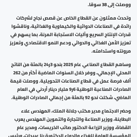
ووصلت إلى 38 سوقا.
وتحدث ممثلون عن القطاع الخاص عن قصص نجاح لشركات
رائدة في الصناعات الدوائية والكيماوية والغذائية، وناقشوا
قدرات الإنتاج السريع وآليات الاستجابة المرنة، بما يسهم في
تعزيز الأمن الغذائي والدوائي ودعم النمو الاقتصادي وتعزيز
مرونته واستدامته.
وساهم القطاع الصناعي عام 2025 بنحو 3ر24 بالمئة من الناتج
المحلي الإجمالي، ووفر خلال السنوات الماضية أكثر من 262
ألف فرصة عمل في قطاع الصناعات التحويلية. ووصلت قيمة
الصادرات الصناعية الوطنية 6ر9 مليار دينار أردني في العام
الماضي، شكلت نحو 92 بالمئة من إجمالي الصادرات الوطنية.
وحضر الاجتماع مدير مكتب جلالة الملك، المهندس علاء
البطاينة، ووزير الصناعة والتجارة والتموين المهندس يعرب
القضاة، ووزير الزراعة الدكتور صائب الخريسات، ومدير عام
المؤسسة العامة للغذاء والدواء الدكتورة رنا عبيدات، ورئيس