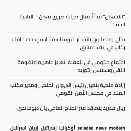
“الأشغال” تبدأ أعمال صيانة طريق معان – البادية
السبت
قتلى ومصابون بانفجار عبوة ناسفة استهدفت حافلة
ركاب في ريف دمشق
اجتماع حكومي في العقبة لتعزيز جاهزية منظومة
النقل وسلاسل التوريد
إرادة ملكية بتعيين رئيس الديوان الملكي ومدير مكتب
الملك في مجلس الأمن القومي
ريال مدريد يتعاقد مع الجناح العاجي يان ديوماندي
modern
news
soledad
أوكرانيا
إسرائيل
إيران
اسرائيل