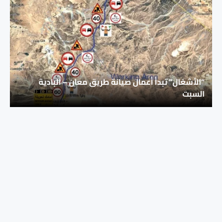
“الأشغال” تبدأ أعمال صيانة طريق معان – البادية
السبت