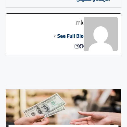
mk
See Full Bio