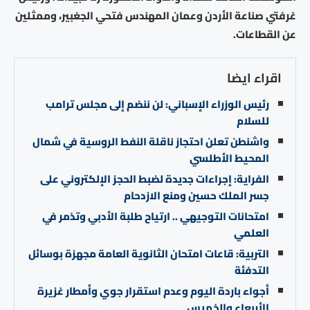
غرفتي صناعة الأردن وعمان المهندس فتحي الجغبير، وممثلين
عن القطاعات.
اقراء ايضا
رئيس الوزراء الإسباني: لن ننضم إلى مجلس ترامب
للسلام
واشنطن تعلن احتجاز ناقلة النفط الروسية في شمال
المحيط الأطلسي
الفراية: إجراءات جديدة لضبط الحجز الإلكتروني على
جسر الملك حسين ومنع الازدحام
امتحانات التوجيهي .. ارتياح طلبة الأدبي وتذمر في
العلمي
التربية: قاعات امتحان الثانوية العامة مجهزة بوسائل
التدفئة
أجواء باردة اليوم وعدم استقرار جوي وأمطار غزيرة
الأربعاء والخميس