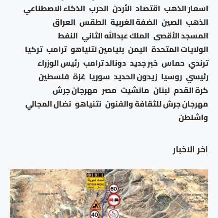
اسعار الذهب
اقتصاد
الأردن
الحرب
الذكاء الاصطناعي
الذهب
الصين
الضفة الغربية
الطقس
العراق
المسجد الأقصى
الملك عبدالله الثاني
النفط
الولايات المتحدة
اليمن
بنيامين نتنياهو
ترامب
تركيا
ترندي
حماس
خبر جديد
دونالد ترامب
رئيس الوزراء
رئيسي
روسيا
زيدون الحديد
سوريا
غزة
فلسطين
كرة القدم
لبنان
مانشيت
مصر
مهرجان جرش
مهرجان جرش للثقافة والفنون
نتنياهو
نضال المجالي
واشنطن
اخر الاخبار